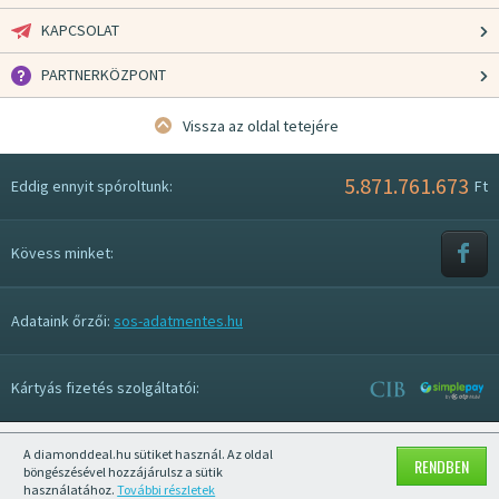
KAPCSOLAT
PARTNERKÖZPONT
Vissza az oldal tetejére
5.871.761.673
Eddig ennyit spóroltunk:
Ft
Kövess minket:
Adataink őrzői:
sos-adatmentes.hu
Kártyás fizetés szolgáltatói:
A diamonddeal.hu sütiket használ. Az oldal
Mobil nézet kikapcsolása
RENDBEN
böngészésével hozzájárulsz a sütik
használatához.
További részletek