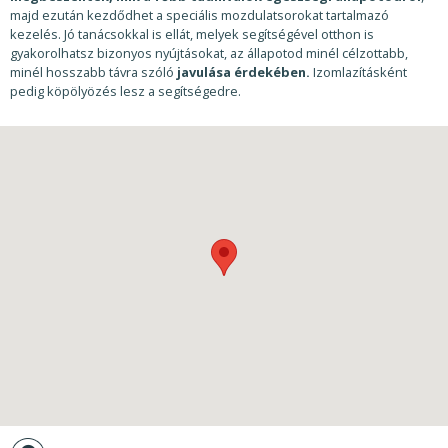
majd ezután kezdődhet a speciális mozdulatsorokat tartalmazó
kezelés. Jó tanácsokkal is ellát, melyek segítségével otthon is
gyakorolhatsz bizonyos nyújtásokat, az állapotod minél célzottabb,
minél hosszabb távra szóló
javulása érdekében.
Izomlazításként
pedig köpölyözés lesz a segítségedre.