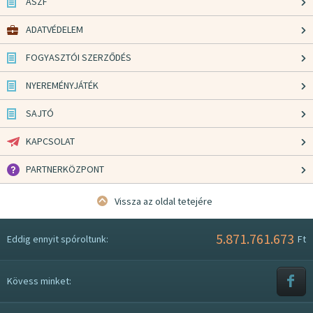
ÁSZF
ADATVÉDELEM
FOGYASZTÓI SZERZŐDÉS
NYEREMÉNYJÁTÉK
SAJTÓ
KAPCSOLAT
PARTNERKÖZPONT
Vissza az oldal tetejére
5.871.761.673
Eddig ennyit spóroltunk:
Ft
Kövess minket: