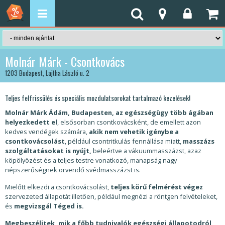
Molnár Márk - Csontkovács
1203 Budapest, Lajtha László u. 2
Teljes felfrissülés és speciális mozdulatsorokat tartalmazó kezelések!
Molnár Márk Ádám, Budapesten, az
egészségügy több ágában
helyezkedett el
, elsősorban csontkovácsként, de emellett azon
kedves vendégek számára,
akik nem vehetik igénybe a
csontkovácsolást
, például csontritkulás fennállása miatt,
masszázs
szolgáltatásokat is nyújt,
beleértve a vákuummasszázst, azaz
köpölyözést és a teljes testre vonatkozó, manapság nagy
népszerűségnek örvendő svédmasszázst is.
Mielőtt elkezdi a csontkovácsolást,
teljes körű felmérést végez
szervezeted állapotát illetően, például megnézi a röntgen felvételeket,
és
megvizsgál Téged is.
Megbeszélitek, mik a főbb tudnivalók egészségi állapotodról
,