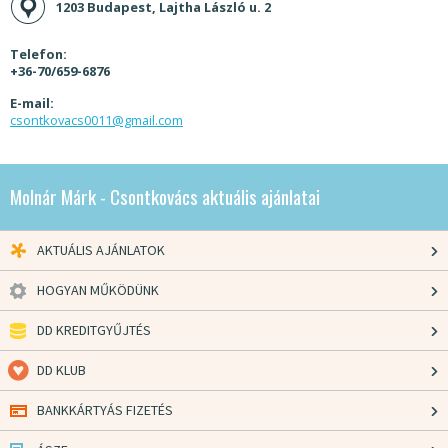
1203 Budapest, Lajtha László u. 2
Telefon:
+36-70/659-6876
E-mail:
csontkovacs0011@gmail.com
Molnár Márk - Csontkovács aktuális ajánlatai
AKTUÁLIS AJÁNLATOK
HOGYAN MŰKÖDÜNK
DD KREDITGYŰJTÉS
DD KLUB
BANKKÁRTYÁS FIZETÉS