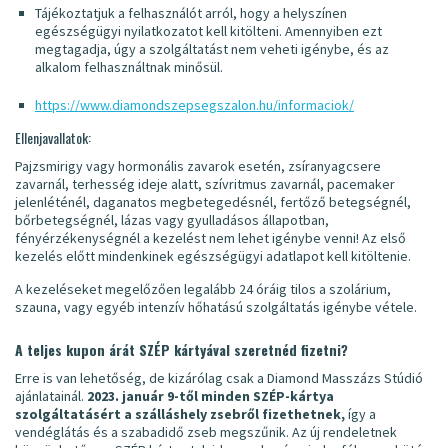
Tájékoztatjuk a felhasználót arról, hogy a helyszínen
egészségügyi nyilatkozatot kell kitölteni. Amennyiben ezt
megtagadja, úgy a szolgáltatást nem veheti igénybe, és az
alkalom felhasználtnak minősül.
https://www.diamondszepsegszalon.hu/informaciok/
Ellenjavallatok:
Pajzsmirigy vagy hormonális zavarok esetén, zsíranyagcsere
zavarnál, terhesség ideje alatt, szívritmus zavarnál, pacemaker
jelenléténél, daganatos megbetegedésnél, fertőző betegségnél,
bőrbetegségnél, lázas vagy gyulladásos állapotban,
fényérzékenységnél a kezelést nem lehet igénybe venni! Az első
kezelés előtt mindenkinek egészségügyi adatlapot kell kitöltenie.
A kezeléseket megelőzően legalább 24 óráig tilos a szolárium,
szauna, vagy egyéb intenzív hőhatású szolgáltatás igénybe vétele.
A teljes kupon árát SZÉP kártyával szeretnéd fizetni?
Erre is van lehetőség, de kizárólag csak a Diamond Masszázs Stúdió
ajánlatainál.
2023. január 9-től minden SZÉP-kártya
szolgáltatásért a szálláshely zsebről fizethetnek,
így a
vendéglátás és a szabadidő zseb megszűnik. Az új rendeletnek