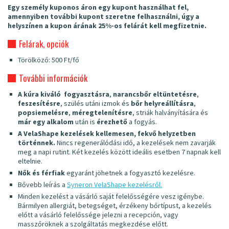
Egy személy kuponos áron egy kupont használhat fel,
amennyiben további kupont szeretne felhasználni, úgy a
helyszínen a kupon árának 25%-os felárát kell megfizetnie.
Felárak, opciók
Törölköző: 500 Ft/fő
További információk
A kúra kiváló
fogyasztásra
,
narancsbőr eltüntetésre
,
feszesítésre
, szülés utáni izmok és
bőr helyreállításra
,
popsiemelésre
,
méregtelenítésre
, striák halványítására és
már egy alkalom
után is
érezhető
a fogyás.
A VelaShape kezelések kellemesen
, fekvő helyzetben
történnek.
Nincs regenerálódási idő, a kezelések nem zavarják
meg a napi rutint. Két kezelés között ideális esetben 7 napnak kell
eltelnie.
Nők és férfiak
egyaránt jöhetnek a fogyasztó kezelésre.
Bővebb leírás a
Syneron VelaShape kezelésről.
Minden kezelést a vásárló saját felelősségére vesz igénybe.
Bármilyen allergiát, betegséget, érzékeny bőrtípust, a kezelés
előtt a vásárló felelőssége jelezni a recepción, vagy
masszőröknek a szolgáltatás megkezdése előtt.