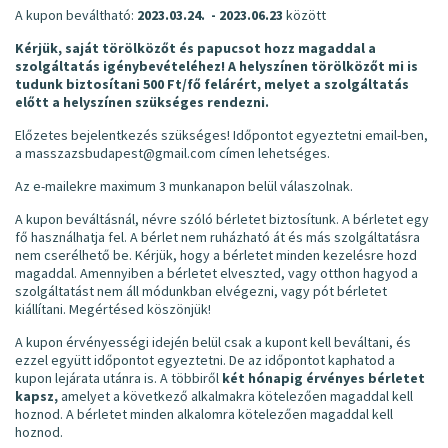
A kupon beváltható:
2023.03.24. - 2023.06.23
között
Kérjük, saját törölközőt és papucsot hozz magaddal a
szolgáltatás igénybevételéhez! A helyszínen törölközőt mi is
tudunk biztosítani 500 Ft/fő felárért, melyet a szolgáltatás
előtt a helyszínen szükséges rendezni.
Előzetes bejelentkezés szükséges! Időpontot egyeztetni email-ben,
a masszazsbudapest@gmail.com címen lehetséges.
Az e-mailekre maximum 3 munkanapon belül válaszolnak.
A kupon beváltásnál, névre szóló bérletet biztosítunk. A bérletet egy
fő használhatja fel. A bérlet nem ruházható át és más szolgáltatásra
nem cserélhető be. Kérjük, hogy a bérletet minden kezelésre hozd
magaddal. Amennyiben a bérletet elveszted, vagy otthon hagyod a
szolgáltatást nem áll módunkban elvégezni, vagy pót bérletet
kiállítani. Megértésed köszönjük!
A kupon érvényességi idején belül csak a kupont kell beváltani, és
ezzel együtt időpontot egyeztetni. De az időpontot kaphatod a
kupon lejárata utánra is. A többiről
két hónapig érvényes bérletet
kapsz,
amelyet a következő alkalmakra kötelezően magaddal kell
hoznod. A bérletet minden alkalomra kötelezően magaddal kell
hoznod.