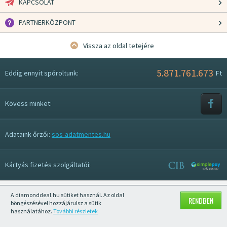
KAPCSOLAT
PARTNERKÖZPONT
Vissza az oldal tetejére
5.871.761.673
Eddig ennyit spóroltunk:
Ft
Kövess minket:
Adataink őrzői:
sos-adatmentes.hu
Kártyás fizetés szolgáltatói:
A diamonddeal.hu sütiket használ. Az oldal
Mobil nézet kikapcsolása
RENDBEN
böngészésével hozzájárulsz a sütik
használatához.
További részletek