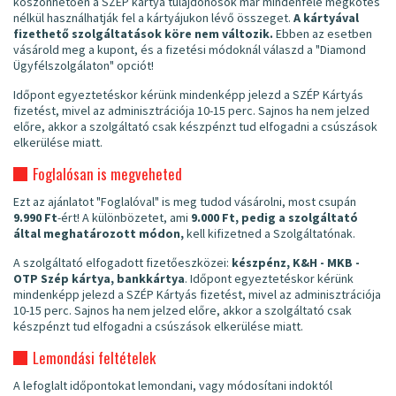
köszönhetően a SZÉP kártya tulajdonosok már mindenféle megkötés
nélkül használhatják fel a kártyájukon lévő összeget.
A kártyával
fizethető szolgáltatások köre nem változik.
Ebben az esetben
vásárold meg a kupont, és a fizetési módoknál válaszd a "Diamond
Ügyfélszolgálaton" opciót!
Időpont egyeztetéskor kérünk mindenképp jelezd a SZÉP Kártyás
fizetést, mivel az adminisztrációja 10-15 perc. Sajnos ha nem jelzed
előre, akkor a szolgáltató csak készpénzt tud elfogadni a csúszások
elkerülése miatt.
Foglalósan is megveheted
Ezt az ajánlatot "Foglalóval" is meg tudod vásárolni, most csupán
9.990 Ft
-ért! A különbözetet, ami
9.000 Ft, pedig a szolgáltató
által meghatározott módon,
kell kifizetned a Szolgáltatónak.
A szolgáltató elfogadott fizetőeszközei:
készpénz, K&H - MKB -
OTP Szép kártya, bankkártya
. Időpont egyeztetéskor kérünk
mindenképp jelezd a SZÉP Kártyás fizetést, mivel az adminisztrációja
10-15 perc. Sajnos ha nem jelzed előre, akkor a szolgáltató csak
készpénzt tud elfogadni a csúszások elkerülése miatt.
Lemondási feltételek
A lefoglalt időpontokat lemondani, vagy módosítani indoktól