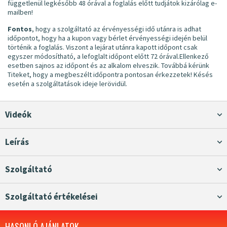
függetlenül legkésőbb 48 órával a foglalás előtt tudjátok kizárólag e-
mailben!
Fontos
, hogy a szolgáltató az érvényességi idő utánra is adhat
időpontot, hogy ha a kupon vagy bérlet érvényességi idején belül
történik a foglalás. Viszont a lejárat utánra kapott időpont csak
egyszer módosítható, a lefoglalt időpont előtt 72 órával.Ellenkező
esetben sajnos az időpont és az alkalom elveszik. Továbbá kérünk
Titeket, hogy a megbeszélt időpontra pontosan érkezzetek! Késés
esetén a szolgáltatások ideje lerövidül.
Videók
Leírás
Szolgáltató
Szolgáltató értékelései
HASONLÓ AJÁNLATOK