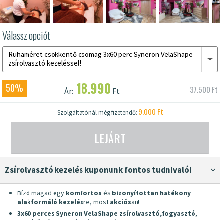
Válassz opciót
Ruhaméret csökkentő csomag 3x60 perc Syneron VelaShape
zsírolvasztó kezeléssel!
18.990
50%
37.500 Ft
Ár:
Ft
9.000 Ft
Szolgáltatónál még fizetendő:
LEJÁRT
Zsírolvasztó kezelés kuponunk fontos tudnivalói
Bízd magad egy
komfortos
és
bizonyítottan hatékony
alakformáló kezelés
re, most
akciós
an!
3x60 perces Syneron VelaShape zsírolvasztó,
fogyasztó
,