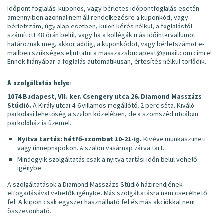
Időpont foglalás: kuponos, vagy bérletes időpontfoglalás esetén
amennyiben azonnal nem áll rendelkezésre a kuponkód, vagy
bérletszám, úgy alap esetben, külön kérés nélkül, a foglalástól
számított 48 órán belül, vagy ha a kollégák más időintervallumot
határoznak meg, akkor addig, a kuponkódot, vagy bérletszámot e-
mailben szükséges eljuttatni a masszazsbudapest@gmail.com címre!
Ennek hiányában a foglalás automatikusan, értesítés nélkül törlődik.
A szolgáltatás helye:
1074 Budapest, VII. ker. Csengery utca 26. Diamond Masszázs
Stúdió.
A Király utcai 4-6 villamos megállótól 2 perc séta. Kiváló
parkolási lehetőség a szalon közelében, de a szomszéd utcában
parkolóház is üzemel.
Nyitva tartás: hétfő-szombat 10-21-ig.
Kivéve munkaszüneti
vagy ünnepnapokon. A szalon vasárnap zárva tart.
Mindegyik szolgáltatás csak a nyitva tartási időn belül vehető
igénybe.
A szolgáltatások a Diamond Masszázs Stúdió házirendjének
elfogadásával vehetők igénybe. Más szolgáltatásra nem cserélhető
fel. A kupon csak egyszer használható fel és más akciókkal nem
összevonható.