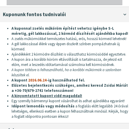
Kuponunk fontos tudnivalói
A kuponnal zselés műköröm építést vehetsz igénybe S-L
méretig, gél lakkozással, 2 körmöd díszítését ajándékba kapod!
A zselés műkörmökkel természetes hatású, erős, hosszú körmeid lehetnek!
A gél lakkozással élénk vagy éppen diszkrét színben pompázhatnak új
körmeid.
Ajándékként 2 körmödre díszítést is választhatsz körmösöddel egyeztetve.
A kupon ára a korábbi köröm eltávolítását is tartalmazza, de jelezd ezt
előre, mert a leszedés időtartamával számolnia kell körmösödnek.
A kupon töltésre is felhasználható, ha a korábbi műkörmök a szalonban
készültek el.
A kupont
2016.06.24
-ig használhatod fel.
Előzetes bejelentkezés szükséges, amihez keresd Zsidai Máriát
a +36-70/679-2741 telefonszámon!
A kinyomtatott kupont vidd magaddal!
Egy személy bármennyi kupont vásárolhat és adhat ajándékba egyaránt!
Időpont lemondás vagy módosítás
a foglalás előtt legalább 24 órával
lehetséges, ellenkező esetben a kupon felhasználtnak minősül. Kérjük, hogy
a foglalt időpontra pontosan érkezz!