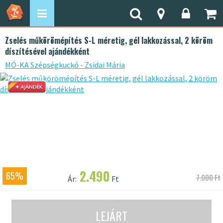
Zselés műkörömépítés S-L méretig, gél lakkozással, 2 köröm
díszítésével ajándékként
MÓ-KA Szépségkuckó - Zsidai Mária
2.490
65%
7.000 Ft
Ár:
Ft
LEJÁRT