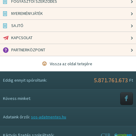
FOGYASZTÓI SZERZŐDÉS
NYEREMÉNYJÁTÉK
SAJTÓ
KAPCSOLAT
PARTNERKÖZPONT
Vissza az oldal tetejére
5.871.761.673
Eddig ennyit spóroltunk:
Ft
Kövess minket:
Adataink őrzői:
sos-adatmentes.hu
Kártyás fizetés szolgáltatói: