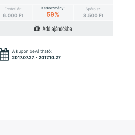
Kedvezmény:
Eredeti ár:
Spórolsz:
59%
6.000
Ft
3.500
Ft
Add ajándékba
A kupon beváltható:
2017.07.27. - 2017.10.27