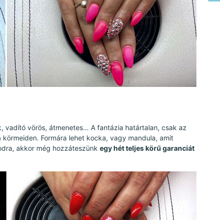
k, vadító vörös, átmenetes… A fantázia határtalan, csak az
 a körmeiden. Formára lehet kocka, vagy mandula, amit
odra, akkor még hozzáteszünk
egy hét teljes körű garanciát