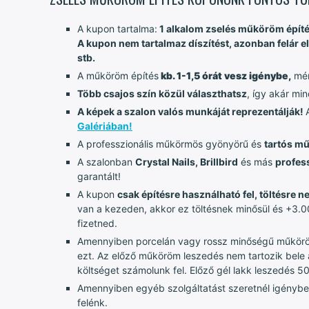
A kupon tartalma:
1 alkalom zselés műköröm építé
A kupon nem tartalmaz díszítést, azonban felár el
stb.
A műköröm építés
kb. 1-1,5 órát vesz igénybe,
mé
Több csajos szín közül választhatsz
, így akár mi
A képek a szalon valós munkáját reprezentálják!
Galériában!
A professzionális műkörmös gyönyörű és
tartós m
A szalonban
Crystal Nails, Brillbird
és más
profes
garantált!
A kupon
csak építésre használható fel, töltésre n
van a kezeden, akkor ez töltésnek minősül és +3.000
fizetned.
Amennyiben porcelán vagy rossz minőségű műköröm 
ezt. Az előző műköröm leszedés nem tartozik bele 
költséget számolunk fel. Előző gél lakk leszedés 50
Amennyiben egyéb szolgáltatást szeretnél igénybe v
felénk.