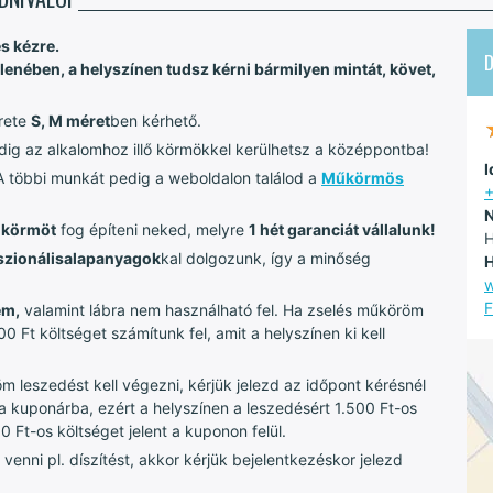
s kézre.
lenében, a helyszínen tudsz kérni bármilyen mintát, követ,
rete
S, M méret
ben kérhető.
ndig az alkalomhoz illő körmökkel kerülhetsz a középpontba!
I
A többi munkát pedig a weboldalon találod a
Műkörmös
+
N
űkörmöt
fog építeni neked, melyre
1 hét garanciát vállalunk!
H
szionális
alapanyagok
kal dolgozunk, így a minőség
H
F
em,
valamint lábra nem használható fel. Ha zselés műköröm
 Ft költséget számítunk fel, amit a helyszínen ki kell
leszedést kell végezni, kérjük jelezd az időpont kérésnél
a kuponárba, ezért a helyszínen a leszedésért 1.500 Ft-os
0 Ft-os költséget jelent a kuponon felül.
enni pl. díszítést, akkor kérjük bejelentkezéskor jelezd