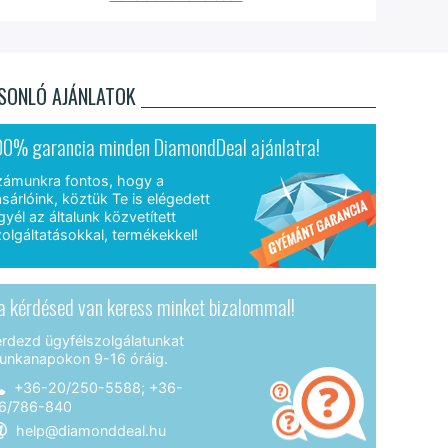
SONLÓ AJÁNLATOK
00% garancia minden DiamondDeal ajánlatra!
zámunkra fontos, hogy a
sárlóink, köztük Te is elégedett
gyél az általunk közvetített
olgáltatásokkal, termékekkel!
a kérdésed van keress minket bizalommal!
érdezd ügyfélszolgálatunkat
unkanapokon 9-16 óráig.
+36-20/250-5588; +36-
6/786-840
help@diamonddeal.hu