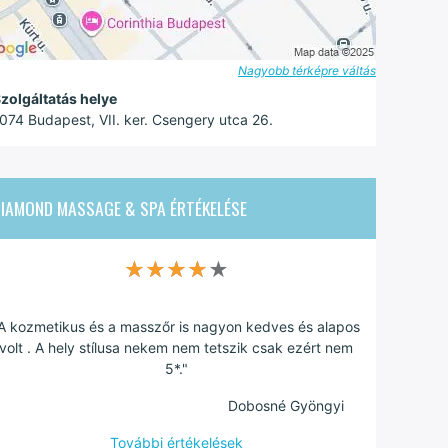
Nagyobb térképre váltás
zolgáltatás helye
074 Budapest, VII. ker. Csengery utca 26.
DIAMOND MASSAGE & SPA
ÉRTÉKELÉSE
★★★★★
★★★★★
A kozmetikus és a masszőr is nagyon kedves és alapos
volt . A hely stílusa nekem nem tetszik csak ezért nem
5*."
Dobosné Gyöngyi
További értékelések