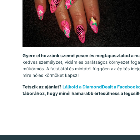
Gyere el hozzánk személyesen és megtapasztalod a m
kedves személyzet, vidám és barátságos környezet fogad
műkörmös. A fajtájától és mintától függően az építés idej
mire nőies körmöket kapsz!
Tetszik az ajánlat?
Lájkold a DiamondDealt a Facebook
táborához, hogy minél hamarabb értesülhess a legcsill