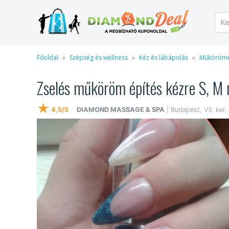
Főoldal
Szépség és wellness
Kéz és lábápolás
Műkörömé
Zselés műköröm építés kézre S, M
★
4,5/5
DIAMOND MASSAGE & SPA
| Budapest, VII. ker.