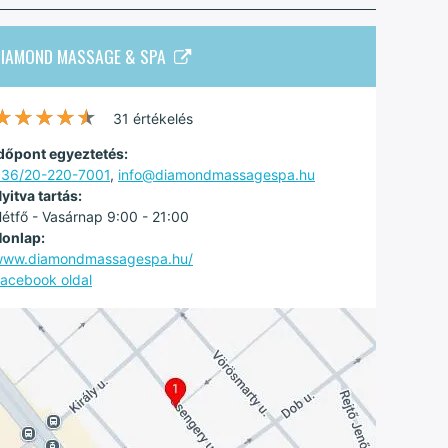
DIAMOND MASSAGE & SPA
★★★★★
★★★★★
31 értékelés
dőpont egyeztetés:
36/20-220-7001
,
info@diamondmassagespa.hu
yitva tartás:
étfő - Vasárnap 9:00 - 21:00
onlap:
www.diamondmassagespa.hu/
acebook oldal