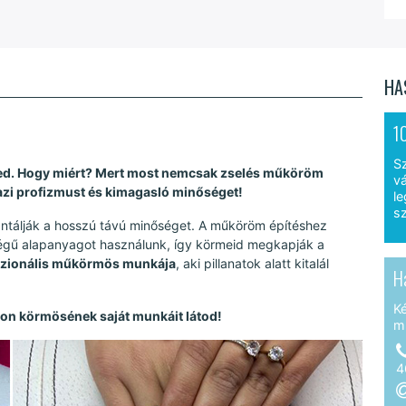
HA
1
S
yed. Hogy miért? Mert most nemcsak zselés műköröm
vá
azi profizmust és kimagasló minőséget!
le
sz
ntálják a hosszú távú minőséget. A műköröm építéshez
nőségű alapanyagot használunk, így körmeid megkapják a
szionális műkörmös munkája
, aki pillanatok alatt kitalál
H
K
on körmösének saját munkáit látod!
m
4