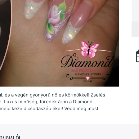
al, és a végén gyönyörű nőies körmökkel! Zselés
n. Luxus minőség, töredék áron a Diamond
örmeid kezeid csodaszép ékei! Vedd meg most
DNIVALÓI