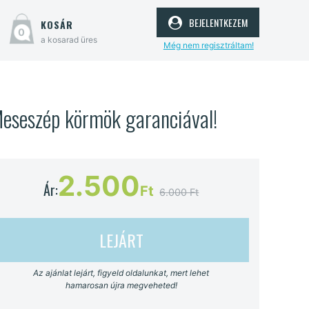
bejelentkezem
kosár
0
a kosarad üres
Még nem regisztráltam!
Meseszép körmök garanciával!
2.500
Ár:
Ft
6.000 Ft
LEJÁRT
Az ajánlat lejárt, figyeld oldalunkat, mert lehet
hamarosan újra megveheted!