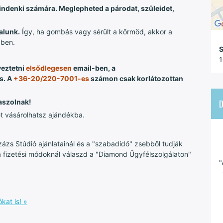
indenki számára. Meglepheted a párodat, szüleidet,
alunk.
Így, ha gombás vagy sérült a körmöd, akkor a
dben.
S
1
yeztetni
elsődlegesen
email-ben, a
s. A
+36-20/220-7001-es
számon csak korlátozottan
aszolnak!
et vásárolhatsz ajándékba.
ázs Stúdió ajánlatainál és a "szabadidő" zsebből tudják
a fizetési módoknál válaszd a "Diamond Ügyfélszolgálaton"
"
kat is! »