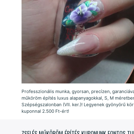
Professzionális munka, gyorsan, precízen, garanciáv
műköröm építés luxus alapanyagokkal, S, M méretbe
Szépségszalonban (VII. ker.)! Legyenek gyönyörű k
kuponnal 2.500 Ft-ért!
ZSELÉS MŰKÖRÖM ÉPÍTÉS KUPONUNK FONTOS TU