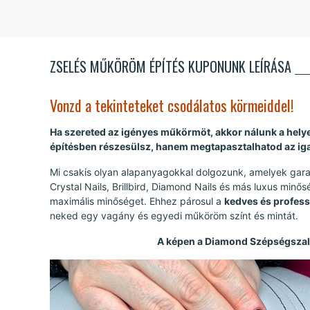
ZSELÉS MŰKÖRÖM ÉPÍTÉS KUPONUNK LEÍRÁSA
Vonzd a tekinteteket csodálatos körmeiddel!
Ha szereted az igényes műkörmöt, akkor nálunk a hel
építésben részesülsz, hanem megtapasztalhatod az ig
Mi csakis olyan alapanyagokkal dolgozunk, amelyek gara
Crystal Nails, Brillbird, Diamond Nails és más luxus mi
maximális minőséget. Ehhez párosul a
kedves és profes
neked egy vagány és egyedi műköröm színt és mintát.
A képen a Diamond Szépségszal