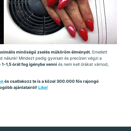
aximális minőségű zselés műköröm élményét.
Emellett
 nálunk! Mindezt pedig gyorsan és precízen végzi a
e
1-1,5 órát fog igénybe venni
és nem kell órákat várnod,
on
és csatlakozz te is a közel 300.000 fős rajongó
ogóbb ajánlatairól!
Like!