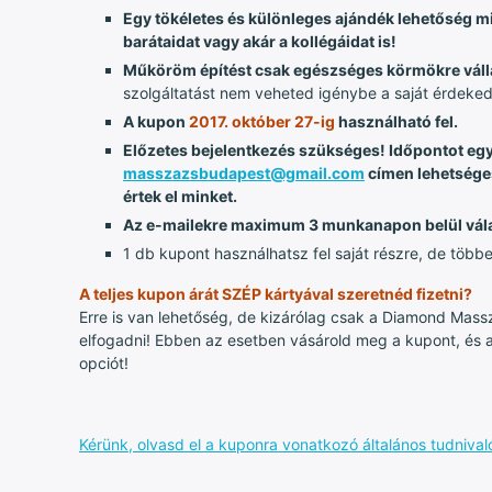
Egy tökéletes és különleges ajándék lehetőség m
barátaidat vagy akár a kollégáidat is!
Műköröm építést csak egészséges körmökre váll
szolgáltatást nem veheted igénybe a saját érdeke
A kupon
2017. október 27-ig
használható fel.
Előzetes bejelentkezés szükséges! Időpontot eg
masszazsbudapest@gmail.com
címen lehetsége
értek el minket.
Az e-mailekre maximum 3 munkanapon belül vál
1 db kupont használhatsz fel saját részre, de több
A teljes kupon árát SZÉP kártyával szeretnéd fizetni?
Erre is van lehetőség, de kizárólag csak a Diamond Massz
elfogadni! Ebben az esetben vásárold meg a kupont, és 
opciót!
Kérünk, olvasd el a kuponra vonatkozó általános tudnivaló