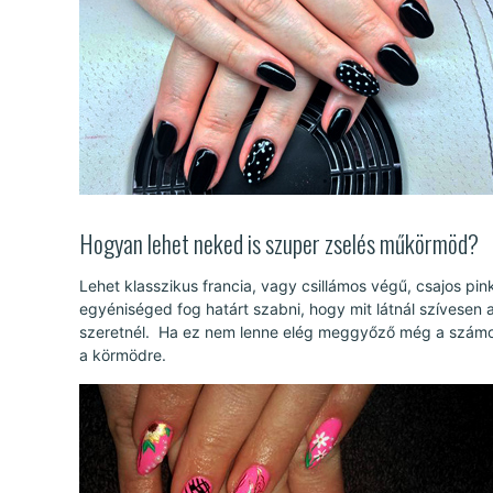
Hogyan lehet neked is szuper zselés műkörmöd?
Lehet klasszikus francia, vagy csillámos végű, csajos pin
egyéniséged fog határt szabni, hogy mit látnál szívesen
szeretnél. Ha ez nem lenne elég meggyőző még a szám
a körmödre.