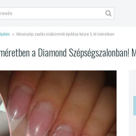
pítés
Meseszép zselés műkörmök építése kézre S, M méretben
 méretben a Diamond Szépségszalonban! 