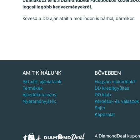
Csatlakozz te is a DiamondDeal Facebookos közel 300.0
legcsillogóbb kedvezményekről.
Kövesd a DD ajánlatait a mobilodon is bárhol, bármikor.
AMIT KÍNÁLUNK
BŐVEBBEN
Aktuális ajánlataink
Hogyan működünk?
Termékek
DD kreditgyűjtés
Ajándékutalvány
DD klub
Nyereményjáték
Kérdések és válaszok
Sajtó
Kapcsolat
A DiamondDeal kuponj