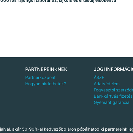
00 fős rajongói táborához, lájkold és értesülj elsőként a
PARTNEREINKNEK
JOGI INFORMÁCI
Partnerközpont
ÁSZF
Hogyan hirdethetek?
Adatvédelem
Fogyasztói szerződ
Bankkártyás fizetés
Gyémánt garancia
aival, akár 50-90%-al kedvezőbb áron póbálhatod ki partnereink le