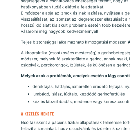
segítségével a csontkovács lehetőséget teremt, hogy az íz
hatékonyabban tudják ellátni a feladataikat.
E módszer alapja az izmok és inak lazítása, nyújtása a ge
visszaállítását, az izomzat az idegrendszer ellazulását 
hosszú idő alatt kialakult probléma esetén több kezelés
vásárolni még nagyobb kedvezménnyel!
Teljes biztonsággal alkalmazható kimozgatási módszer.
A
A kiropraktika (csontkovács mesterség) a gerincbetegs
módszer, melynek fő szakterülete a gerinc, annak nyaki, h
csigolyák, porckorongok, ízületek, és különösen a gerincb
Melyek azok a problémák, amelyek esetén a lágy cson
derékfájás, hátfájás, ismeretlen eredetű fejfájás, n
lumbágó, isiász, lúdtalp, kezdődő gerincferdülés
kéz és lábzsibbadás, medence vagy keresztcsonti
A KEZELÉS MENETE
Első fázisként a páciens fizikai állapotának felmérése t
fellazítja izmainkat, hogy csigolyáink és ízületeink szin