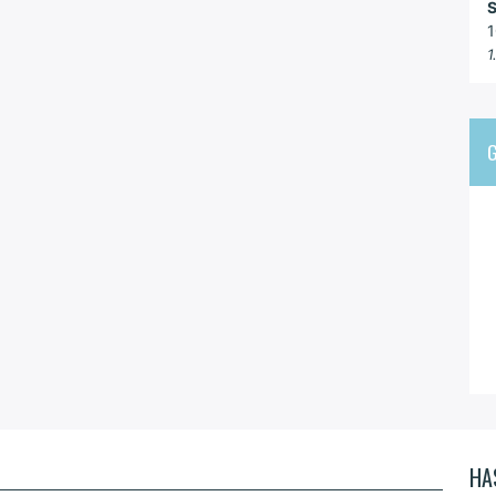
S
1
1
HA