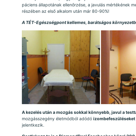
páciens állapotának ellenőrzése, a javulás mértékének 
részében az első alkalom után már 80-90%!
A TÉT-Egészségpont kellemes, barátságos környezetbe
A kezelés után a mozgás sokkal könnyebb, javul a testt
mozgásszegény életmódból adódó
izombefeszüléseket 
jelentkezik.