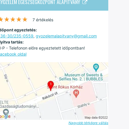
GYŐZELEM EGÉSZSÉGKÖZPONT ALAPÍTVÁNY
★★★★★
★★★★★
7 értékelés
dőpont egyeztetés:
+36-30/235-0559
,
gyozelemalapitvany@gmail.com
yitva tartás:
-P - Telefonon előre egyeztetett időpontban!
acebook oldal
Nagyobb térképre váltás