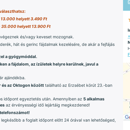
választhatsz:
s
13.000 helyett 3.490 Ft
s
35.000 helyett 13.900 Ft
I
át végeznek és/vagy keveset mozognak.
N
rék, hát és gerinc fájdalmak kezelésére, de akár a fejfájás
H
F
zzel a gyógymóddal.
en a fájdalom, az ízületek helyre kerülnek, javul a
kár ajándékba.
ér és az Oktogon között
található az Erzsébet körút 23.-ban
nos időpont egyeztetés után. Amennyiben az
5 alkalmas
ges
az érvényességi idő lejártáig megkezdened!
 telefonszámot!
legkésőbb a foglalt időpont előtt 24 órával van lehetőséged,