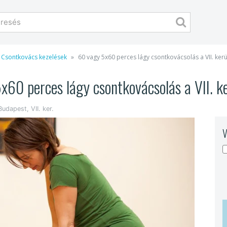
Csontkovács kezelések
60 vagy 5x60 perces lágy csontkovácsolás a VII. ker
x60 perces lágy csontkovácsolás a VII. k
Budapest, VII. ker.
V