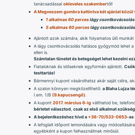
tanácsadással
okleveles szakember
től!
A Megveszem gombra kattintva két ajánlat közül 
1 alkalmas 60 perces
lágy csontkovácsolá
5 alkalmas 60 perces
lágy csontkovácsolá
Ajánlott azok számára, akik folyamatos ülő munk
A lágy csontkovácsolás hatásos gyógymód lehet a de
ellen is.
Számtalan tünetet és betegséget lehet kezelni e
Fiataloknak és időseknek egyformán ajánlott.
Csökk
testtartás!
Bármennyi kupont vásárolhatsz akár saját célra, a
A szalon könnyen megközelíthető:
a Blaha Lujza t
I.em. 1/B
(9.kapucsengő)
.
A kupont
2017. március 6-ig
válthatod be, telefo
bérletet választod
,
csak az első alkalmat szüksé
A bejelentkezéshez hívd a
+36-70/533-0653
-as
A lefoglalt időpont lemondására vagy módosítására 
egyébként a kupon felhasználtnak minősül.