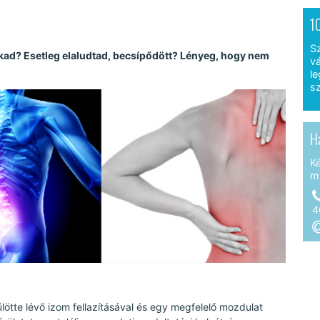
1
S
yakad? Esetleg elaludtad, becsípődött? Lényeg, hogy nem
vá
le
sz
H
K
m
4
ülötte lévő izom fellazításával és egy megfelelő mozdulat