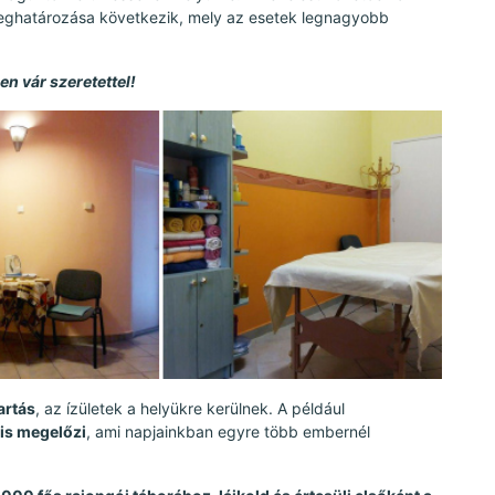
meghatározása következik, mely az esetek legnagyobb
n vár szeretettel!
artás
, az ízületek a helyükre kerülnek. A például
is megelőzi
, ami napjainkban egyre több embernél