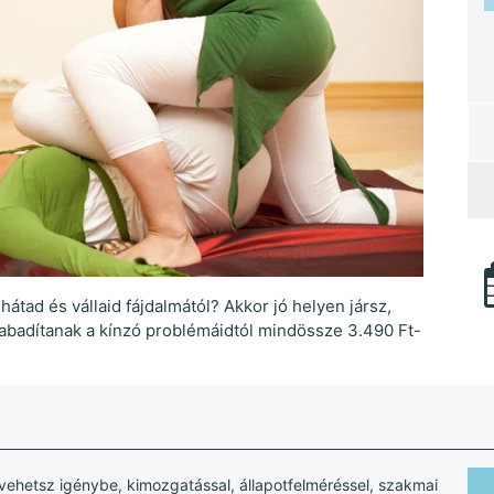
átad és vállaid fájdalmától? Akkor jó helyen jársz,
abadítanak a kínzó problémáidtól mindössze 3.490 Ft-
vehetsz igénybe, kimozgatással, állapotfelméréssel, szakmai