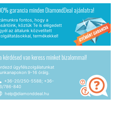
00% garancia minden DiamondDeal ajánlatra!
zámunkra fontos, hogy a
sárlóink, köztük Te is elégedett
gyél az általunk közvetített
olgáltatásokkal, termékekkel!
a kérdésed van keress minket bizalommal!
érdezd ügyfélszolgálatunkat
unkanapokon 9-16 óráig.
+36-20/250-5588; +36-
6/786-840
help@diamonddeal.hu