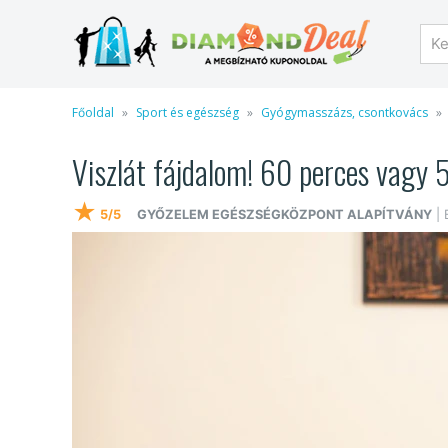
Főoldal
Sport és egészség
Gyógymasszázs, csontkovács
Viszlát fájdalom! 60 perces vagy 5
★
5/5
GYŐZELEM EGÉSZSÉGKÖZPONT ALAPÍTVÁNY
| 