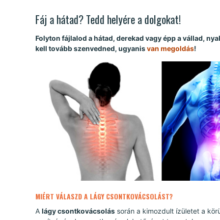
Fáj a hátad? Tedd helyére a dolgokat!
Folyton fájlalod a hátad, derekad vagy épp a vállad, n
kell tovább szenvedned, ugyanis
van megoldás
!
MIÉRT VÁLASZD A LÁGY CSONTKOVÁCSOLÁST?
A
lágy csontkovácsolás
során a kimozdult ízületet a kör