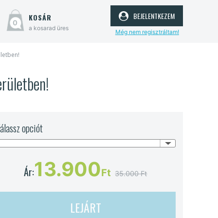
bejelentkezem
kosár
0
a kosarad üres
Még nem regisztráltam!
ületben!
erületben!
álassz opciót
13.900
Ár:
Ft
35.000 Ft
LEJÁRT