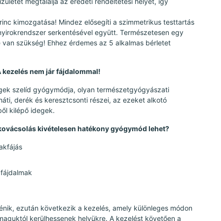
ületet megtalálja az eredeti rendeltetési helyét, így
rinc kimozgatása! Mindez elősegíti a szimmetrikus testtartás
a nyirokrendszer serkentésével együtt. Természetesen egy
re van szükség! Ehhez érdemes az 5 alkalmas bérletet
 kezelés nem jár fájdalommal!
égek szelíd gyógymódja, olyan természetgyógyászati
áti, derék és keresztcsonti részei, az ezeket alkotó
ől kilépő idegek.
tkovácsolás kivételesen hatékony gyógymód lehet?
yakfájás
 fájdalmak
örténik, ezután következik a kezelés, amely különleges módon
te maguktól kerülhessenek helyükre. A kezelést követően a