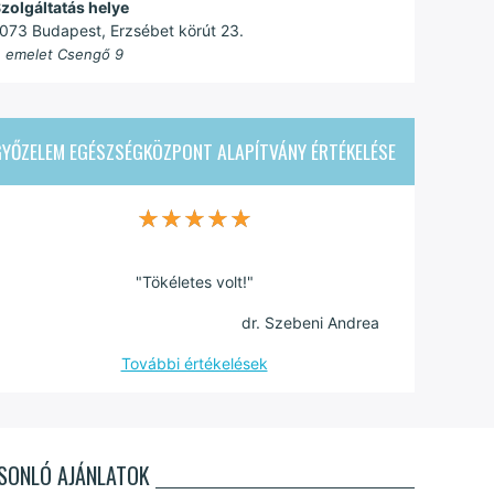
zolgáltatás helye
073 Budapest, Erzsébet körút 23.
. emelet Csengő 9
GYŐZELEM EGÉSZSÉGKÖZPONT ALAPÍTVÁNY
ÉRTÉKELÉSE
★★★★★
★★★★★
"Tökéletes volt!"
dr. Szebeni Andrea
További értékelések
SONLÓ AJÁNLATOK