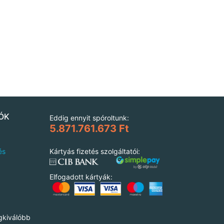
ÓK
Eddig ennyit spóroltunk:
5.871.761.673 Ft
és
Kártyás fizetés szolgáltatói:
Elfogadott kártyák:
gkiválóbb