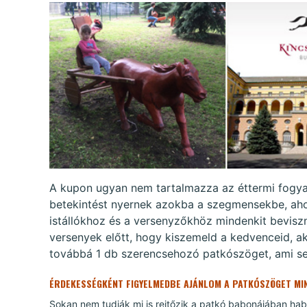
A kupon ugyan nem tartalmazza az éttermi fogyasz
betekintést nyernek azokba a szegmensekbe, aho
istállókhoz és a versenyzőkhöz mindenkit bevis
versenyek előtt, hogy kiszemeld a kedvenceid, a
továbbá 1 db szerencsehozó patkószöget, ami seg
ÉRDEKESSÉGKÉNT FIGYELMEDBE AJÁNLOM A PATKÓSZÖGET MIN
Sokan nem tudják mi is rejtőzik a patkó babonájában ha