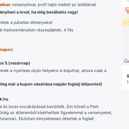
gatban
versenylóval, profi hajtó mellett az istállóknál
nyítani a lovat, ha elég bevállalós vagy!
retitek a páratlan élményeket
bb kedvezményben részesüljetek, 4 fős
ynapon:
us 5.(vasárnap)
minek a nyertese olyan helyekre is bejuthat, ahova csak a
S
1
őleg már a kupon vásárlása napján foglalj időpontot)
k.hu
l és lovas kocsikázással kezdődik. Ezt követi a Park
óráig az étteremből kísérhetitek figyelemmel a versenyeket,
futamok). Eközben kényelmesen ülhettek a foglalt