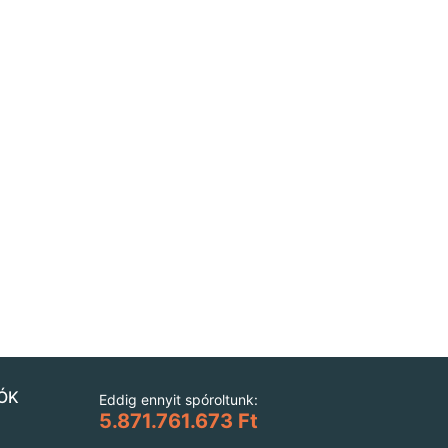
ÓK
Eddig ennyit spóroltunk:
5.871.761.673 Ft