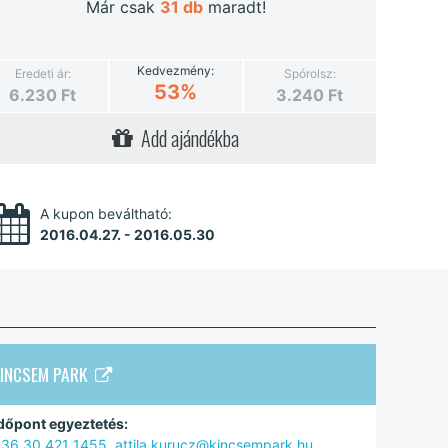
Már csak
31
db
maradt!
Kedvezmény:
Eredeti ár:
Spórolsz:
53%
6.230
Ft
3.240
Ft
Add ajándékba
A kupon beváltható:
2016.04.27. - 2016.05.30
KINCSEM PARK
dőpont egyeztetés:
36 30 421 1455
,
attila.kurucz@kincsempark.hu