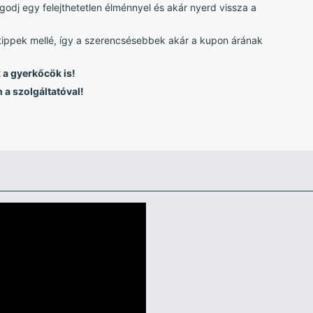
dj egy felejthetetlen élménnyel és akár nyerd vissza a
 tippek mellé, így a szerencsésebbek akár a kupon árának
k a gyerkőcök is!
 a szolgáltatóval!