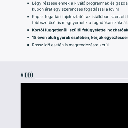
Légy részese ennek a kiváló programnak és gazdago
kupon árát egy szerencsés fogadással a lovin!
Kapsz fogadási tájékoztatót az istállóban szerzett
többszörösét is megnyerhetik a fogadókasszáknál.
Kortól függetlenül, szülői felügyelettel hozhatóa
18 éven aluli gyerek esetében, kérjük egyeztessen
Rossz idő esetén is megrendezésre kerül.
VIDEÓ