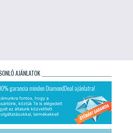
SONLÓ AJÁNLATOK
00% garancia minden DiamondDeal ajánlatra!
zámunkra fontos, hogy a
sárlóink, köztük Te is elégedett
gyél az általunk közvetített
olgáltatásokkal, termékekkel!