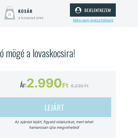
bejelentkezem
kosár
0
a kosarad üres
Még nem regisztráltam!
ló mögé a lovaskocsira!
2.990
Ár:
Ft
6.230 Ft
LEJÁRT
Az ajánlat lejárt, figyeld oldalunkat, mert lehet
hamarosan újra megveheted!