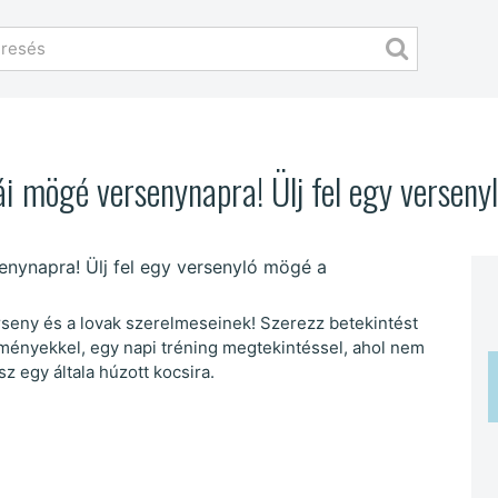
i mögé versenynapra! Ülj fel egy verseny
seny és a lovak szerelmeseinek! Szerezz betekintést
lményekkel, egy napi tréning megtekintéssel, ahol nem
z egy általa húzott kocsira.