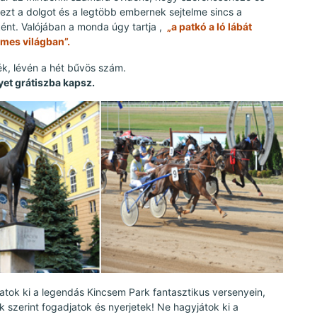
 ezt a dolgot és a legtöbb embernek sejtelme sincs a
ként. Valójában a monda úgy tartja ,
„a patkó a ló lábát
lmes világban”.
ék, lévén a hét bűvös szám.
yet grátiszba kapsz.
tok ki a legendás Kincsem Park fantasztikus versenyein,
 szerint fogadjatok és nyerjetek! Ne hagyjátok ki a