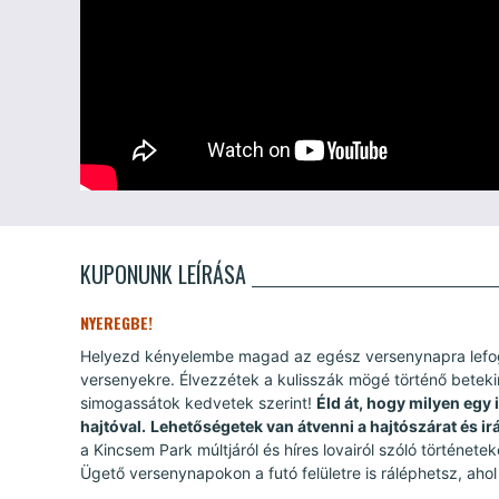
KUPONUNK LEÍRÁSA
NYEREGBE!
Helyezd kényelembe magad az egész versenynapra lefogl
versenyekre. Élvezzétek a kulisszák mögé történő betekin
simogassátok kedvetek szerint!
Éld át, hogy milyen egy 
hajtóval.
Lehetőségetek van átvenni a hajtószárat és irá
a Kincsem Park múltjáról és híres lovairól szóló története
Ügető versenynapokon a futó felületre is ráléphetsz, ahol