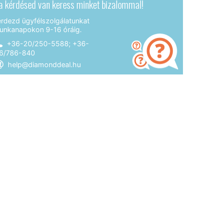
a kérdésed van keress minket bizalommal!
érdezd ügyfélszolgálatunkat
unkanapokon 9-16 óráig.
+36-20/250-5588; +36-
6/786-840
help@diamonddeal.hu