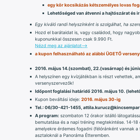
egy kör kocsikázás kétszemélyes lovas fo
Lehetőséged van átvenni a hajtószárat és irá
Egy kiváló randi helyszínként is szolgálhat, ha sze
Hozd el barátaidat is, vagy családod, hogy nagyo
kuponunkkal összesen csak 9.990 Ft.
Nézd meg az ajánlatot-->
a kupon felhasználható az alábbi ÜGETŐ versen
2016. május 14.(szombat), 22.(vasárnap) és júni
A helyszínen egy kvízjátékban is részt vehettek, a
versenyszervezők!
Időpont foglalási határidő 2016. május 10. (lehet
Kupon beváltási ideje:
2016. május 30-ig
Tel.: 06/30-421-1455, attila.kurucz@kincsempar
A program:
szombaton 12 órakor istálló látogatássa
bemutatása és a napi tréning megtekintése. 14-18 
amelyekre érdemes fogadni (félóránként vannak a 
asztaloknál a Panoráma Étteremben.