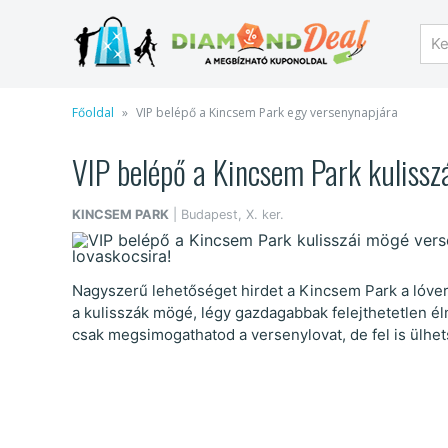
Főoldal
VIP belépő a Kincsem Park egy versenynapjára
VIP belépő a Kincsem Park kulisszá
KINCSEM PARK
| Budapest, X. ker.
Nagyszerű lehetőséget hirdet a Kincsem Park a lóver
a kulisszák mögé, légy gazdagabbak felejthetetlen é
csak megsimogathatod a versenylovat, de fel is ülhets