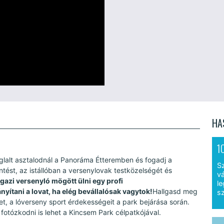
HA
1
alt asztalodnál a Panoráma Étteremben és fogadj a
S
tést, az istállóban a versenylovak testközelségét és
vá
igazi versenyló mögött ülni egy profi
le
nyítani a lovat, ha elég bevállalósak vagytok!
Hallgasd meg
sz
ket, a lóverseny sport érdekességeit a park bejárása során.
 fotózkodni is lehet a Kincsem Park célpatkójával.