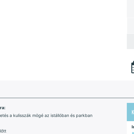
ra:
etés a kulisszák mögé az istállóban és parkban
I
lőtt
+