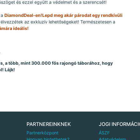
szöget és ezzel együtt a védelmet és a szerencsét!
t a
DiamondDeal-en!
Lepd meg akár párodat egy rendkívüli
élvezzétek az exkluzív lehetőségeket! Természetesen a
mára ideális!
.
 is, a több, mint 300.000 fős rajongó táborához, hogy
l! Lájk!
PARTNEREINKNEK
JOGI INFORMÁCI
Partnerközpont
ÁSZF
Hogyan hirdethetek?
Adatvédelem