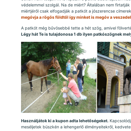
védelemmel szolgál. Na de miért? Általában nem firtatják
miértjéről csak elfogadják a patkót a jószerencse címere
megóvja a rögös földtől így minket is megóv a veszede
A patkót még bűvösebbé tette a hét szög, amivel fölvert
Légy hát Te is tulajdonosa 1 db ilyen patkószögnek mel
Használjátok ki a kupon adta lehetőségeket.
Kapcsolódja
meséljetek büszkén a lehengerlő élményeitekről, kedvetek