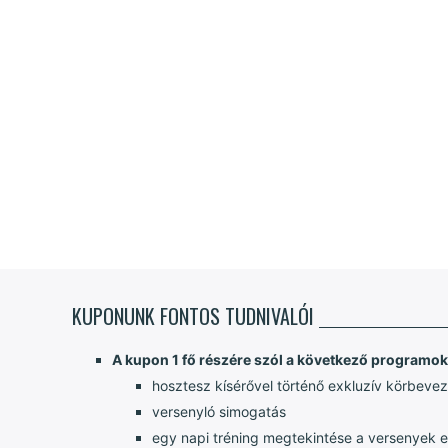
KUPONUNK FONTOS TUDNIVALÓI
A kupon 1
fő részére szól a következő programok
hosztesz kísérővel történő exkluzív körbevez
versenyló simogatás
egy napi tréning megtekintése a versenyek e