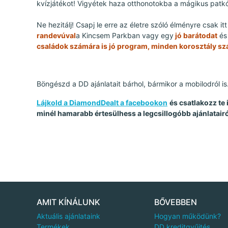
kvízjátékot! Vigyétek haza otthonotokba a mágikus patkó
Ne hezitálj! Csapj le erre az életre szóló élményre csak it
randevúval
a Kincsem Parkban vagy egy
jó barátodat
és 
családok számára is jó program, minden korosztály szá
Böngészd a DD ajánlatait bárhol, bármikor a mobilodról is
Lájkold a DiamondDealt a facebookon
és csatlakozz te
minél hamarabb értesülhess a legcsillogóbb ajánlatairó
AMIT KÍNÁLUNK
BŐVEBBEN
Aktuális ajánlataink
Hogyan működünk?
Termékek
DD kreditgyűjtés