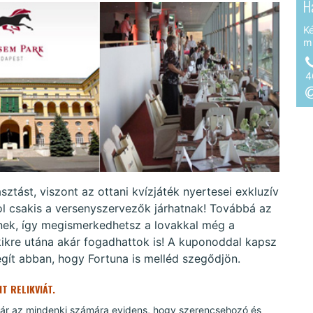
H
K
m
4
tást, viszont az ottani kvízjáték nyertesei exkluzív
l csakis a versenyszervezők járhatnak! Továbbá az
znek, így megismerkedhetsz a lovakkal még a
kikre utána akár fogadhattok is! A kuponoddal kapsz
ít abban, hogy Fortuna is melléd szegődjön.
T RELIKVIÁT.
bár az mindenki számára evidens, hogy szerencsehozó és