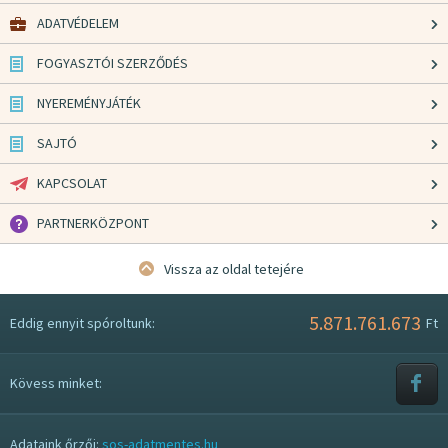
ADATVÉDELEM
FOGYASZTÓI SZERZŐDÉS
NYEREMÉNYJÁTÉK
SAJTÓ
KAPCSOLAT
PARTNERKÖZPONT
Vissza az oldal tetejére
5.871.761.673
Eddig ennyit spóroltunk:
Ft
Kövess minket:
Adataink őrzői:
sos-adatmentes.hu