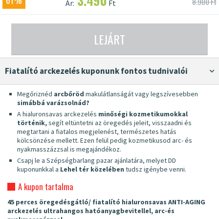
3.490
61%
8.900 Ft
Ár:
Ft
LEJÁRT
fiatalító arckezelés kuponunk fontos tudnivalói
Megőriznéd
arcbőröd
makulátlanságát vagy legszívesebben
simábbá varázsolnád?
A hialuronsavas arckezelés
minőségi kozmetikumokkal
történik,
segít eltüntetni az öregedés jeleit, visszaadni és
megtartani a fiatalos megjelenést, természetes hatás
kölcsönzése mellett. Ezen felül pedig kozmetikusod arc- és
nyakmasszázzsal is megajándékoz.
Csapj le a Szépségbarlang pazar ajánlatára, melyet DD
kuponunkkal a
Lehel tér közelében
tudsz igénybe venni.
A kupon tartalma
45 perces öregedésgátló/ fiatalító hialuronsavas ANTI-AGING
arckezelés ultrahangos hatóanyagbevitellel, arc-és