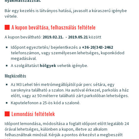
nyakmasszázzsal.
Bár egy kezelés is látványos hatású, javasolt a kúraszerű igénybe
vétele.
A kupon beváltása, felhasználás feltétele
A kupon beváltható:
2019.02.21. - 2019.05.21
között
Időpont egyeztetés/ bejelentkezés a
+36-20/343-2462
telefonszámon,
vagy személyesen lehetséges, kuponkódod
megadásával.
A szolgáltatást
hölgyek
vehetik igénybe.
Megközelítés
Az M3 Lehel téri metrómegállójától pár perc sétára, egy
saroknyira található a szalon. Ha autóval érkezel, parkolás a ház
előtt, vagy az 50 méterre található zárt parkolóban lehetséges.
Kaputelefonon a 25-ös kód a szaloné.
Lemondási feltételek
Időpont lemondása, módosítása a foglalt időpont előtt legalább 24
órával lehetséges, különben a kupon, illetve az alkalom
felhasználtnak minősül. Kérjük a pontos érkezést a megbeszélt