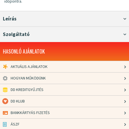
időpontra.
Leírás
Szolgáltató
HASONLÓ AJÁNLATOK
AKTUÁLIS AJÁNLATOK
HOGYAN MŰKÖDÜNK
DD KREDITGYŰJTÉS
DD KLUB
BANKKÁRTYÁS FIZETÉS
ÁSZF