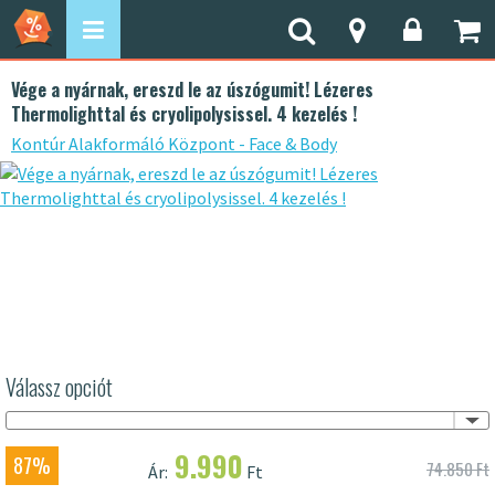
Vége a nyárnak, ereszd le az úszógumit! Lézeres
Thermolighttal és cryolipolysissel. 4 kezelés !
Kontúr Alakformáló Központ - Face & Body
Válassz opciót
9.990
87%
74.850 Ft
Ár:
Ft