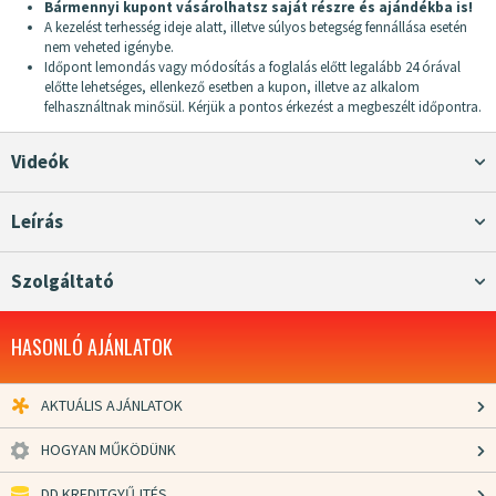
Bármennyi kupont vásárolhatsz saját részre és ajándékba is!
A kezelést terhesség ideje alatt, illetve súlyos betegség fennállása esetén
nem veheted igénybe.
Időpont lemondás vagy módosítás a foglalás előtt legalább 24 órával
előtte lehetséges, ellenkező esetben a kupon, illetve az alkalom
felhasználtnak minősül. Kérjük a pontos érkezést a megbeszélt időpontra.
Videók
Leírás
Szolgáltató
HASONLÓ AJÁNLATOK
AKTUÁLIS AJÁNLATOK
HOGYAN MŰKÖDÜNK
DD KREDITGYŰJTÉS