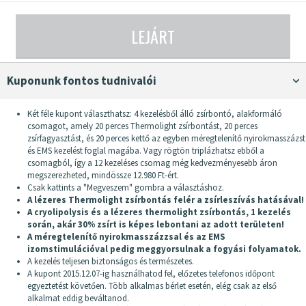
LEJÁRT
Kuponunk fontos tudnivalói
Két féle kupont választhatsz: 4 kezelésből álló zsírbontó, alakformáló
csomagot, amely 20 perces Thermolight zsírbontást, 20 perces
zsírfagyasztást, és 20 perces kettő az egyben méregtelenítő nyirokmasszázst
és EMS kezelést foglal magába. Vagy rögtön triplázhatsz ebből a
csomagból, így a 12 kezeléses csomag még kedvezményesebb áron
megszerezheted, mindössze 12.980 Ft-ért.
Csak kattints a "Megveszem" gombra a választáshoz.
A lézeres Thermolight zsírbontás felér a zsírleszívás hatásával!
A cryolipolysis és a lézeres thermolight zsírbontás, 1 kezelés
során, akár 30% zsírt is képes lebontani az adott területen!
A méregtelenítő nyirokmasszázzsal és az EMS
izomstimulációval pedig meggyorsulnak a fogyási folyamatok.
A kezelés teljesen biztonságos és természetes.
A kupont 2015.12.07-ig használhatod fel, előzetes telefonos időpont
egyeztetést követően. Több alkalmas bérlet esetén, elég csak az első
alkalmat eddig beváltanod.