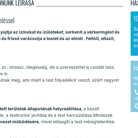
ONUNK LEÍRÁSA
HA
1
eléssel
S
jtja az izmokat és ízületeket, serkenti a vérkeringést és
vá
frissé varázsolja a testet és az elmét . Feltölt, ellazít,
le
sz
H
pl.: stressz, idegesség, de a szervezettel is csodát tesz.
e is.
K
lnak meg, ami miatt a test folyadékot veszít, ezért nagyon
m
4
tett területek állapotának helyreállítása,
a kezelt
e, a testkontúr javítása és a test karcsúsítása.Mindezek
ervezet működésére
, mivel elősegíti a test méregtelenítési