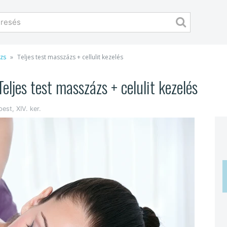
ázs
Teljes test masszázs + cellulit kezelés
Teljes test masszázs + celulit kezelés
est, XIV. ker.