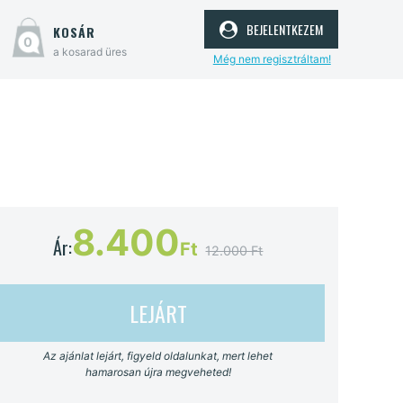
bejelentkezem
kosár
0
a kosarad üres
Még nem regisztráltam!
8.400
Ár:
Ft
12.000 Ft
LEJÁRT
Az ajánlat lejárt, figyeld oldalunkat, mert lehet
hamarosan újra megveheted!