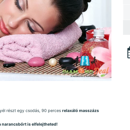
gyél részt egy csodás, 90 perces
relaxáló masszázs
 narancsbőrt is elfelejtheted!