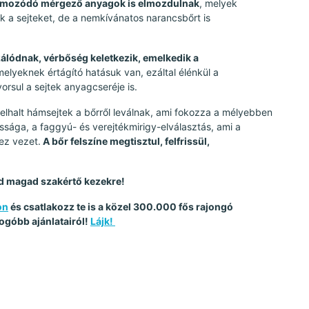
halmozódó mérgező anyagok is elmozdulnak
, melyek
 a sejteket, de a nemkívánatos narancsbőrt is
izálódnak, vérbőség keletkezik, emelkedik a
elyeknek értágító hatásuk van, ezáltal élénkül a
orsul a sejtek anyagcseréje is.
lhalt hámsejtek a bőrről leválnak, ami fokozza a mélyebben
ssága, a faggyú- és verejtékmirigy-elválasztás, ami a
ez vezet.
A bőr felszíne megtisztul, felfrissül,
zd magad szakértő kezekre!
on
és csatlakozz te is a közel 300.000 fős rajongó
ogóbb ajánlatairól!
Lájk!