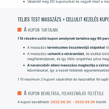
Vásárold meg DD kuponunkat és vegyél részt a m
TELJES TEST MASSZÁZS + CELLULIT KEZELÉS KU
A kupon tartalma
1 fő részére szóló ku
pon amelynek tartalma egy 90 perce
A masszázs
természetes összetevőjű olajokkal
tö
A masszázs s
erkenti a véráramlást
, és ezáltal bi
megfiatalodjanak, és így több oxigénhez jutva meg
A narancsbőr elleni masszázs meglazítja a zsírs
lebontásukat, így a kezelt felületek egyenletesebb
1 fő maximum 2 kupont vásárolhat és használhat fel saját
A kupon beváltása, felhasználás feltétele
A kupon beváltható:
2022.06.30. - 2022.09.30
között