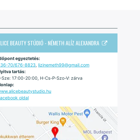
LICE BEAUTY STÚDIÓ - NÉMETH ALÍZ ALEXANDRA
dőpont egyeztetés:
+36-70/676-8823
,
lizinemeth99@gmail.com
yitva tartás:
-Sze: 17:00-20:00, H-Cs-P-Szo-V: zárva
onlap:
ww.alicebeautystudio.hu
acebook oldal