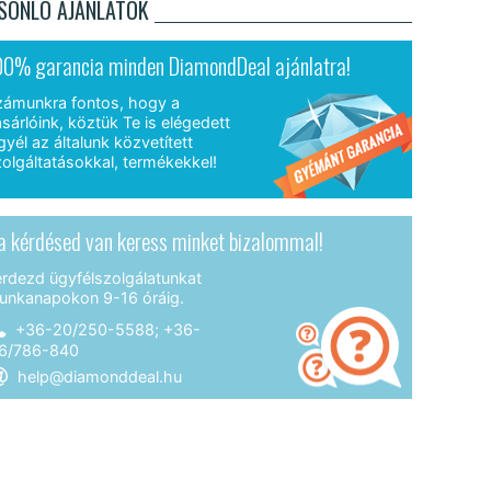
SONLÓ AJÁNLATOK
00% garancia minden DiamondDeal ajánlatra!
zámunkra fontos, hogy a
sárlóink, köztük Te is elégedett
gyél az általunk közvetített
olgáltatásokkal, termékekkel!
a kérdésed van keress minket bizalommal!
érdezd ügyfélszolgálatunkat
unkanapokon 9-16 óráig.
+36-20/250-5588; +36-
6/786-840
help@diamonddeal.hu