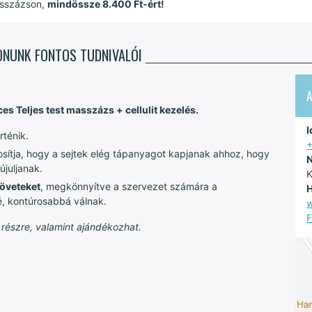
asszázson,
mindössze 8.400 Ft-ért!
PONUNK FONTOS TUDNIVALÓI
A
s Teljes test masszázs + cellulit kezelés.
I
rténik.
ztosítja, hogy a sejtek elég tápanyagot kapjanak ahhoz, hogy
N
újuljanak.
K
zöveteket
, megkönnyítve a szervezet számára a
H
é, kontúrosabbá válnak.
w
F
 részre, valamint ajándékozhat.