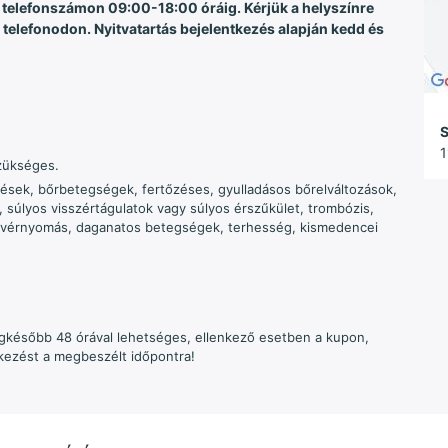
telefonszámon 09:00-18:00 óráig. Kérjük a helyszínre
telefonodon. Nyitvatartás bejelentkezés alapján kedd és
S
1
zükséges.
rülések, bőrbetegségek, fertőzéses, gyulladásos bőrelváltozások,
súlyos visszértágulatok vagy súlyos érszűkület, trombózis,
as vérnyomás, daganatos betegségek, terhesség, kismedencei
legkésőbb 48 órával lehetséges, ellenkező esetben a kupon,
érkezést a megbeszélt időpontra!