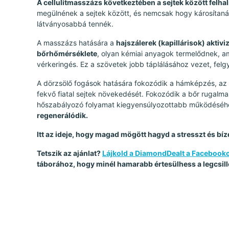
A cellulitmasszázs következtében a sejtek között fel
megülnének a sejtek között, és nemcsak hogy károsítanák
látványosabbá tennék.
A masszázs hatására a
hajszálerek (kapillárisok) aktiv
bőrhőmérséklete
, olyan kémiai anyagok termelődnek, am
vérkeringés. Ez a szövetek jobb táplálásához vezet, felgy
A dörzsölő fogások hatására fokozódik a hámképzés, az e
fekvő fiatal sejtek növekedését. Fokozódik a bőr rugalma
hőszabályozó folyamat kiegyensúlyozottabb működéséh
regenerálódik.
Itt az ideje, hogy magad mögött hagyd a stresszt és bí
Tetszik az ajánlat?
Lájkold a DiamondDealt a Facebook
táborához, hogy minél hamarabb értesülhess a legcsill