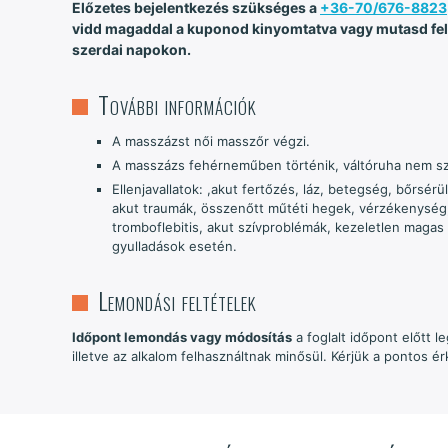
Előzetes bejelentkezés szükséges a
+36-70/676-8823
vidd magaddal a kuponod kinyomtatva vagy mutasd fel 
szerdai napokon.
További információk
A masszázst női masszőr végzi.
A masszázs fehérneműben történik, váltóruha nem s
Ellenjavallatok: ,akut fertőzés, láz, betegség, bőrsé
akut traumák, összenőtt műtéti hegek, vérzékenység, 
tromboflebitis, akut szívproblémák, kezeletlen mag
gyulladások esetén.
Lemondási feltételek
Időpont lemondás vagy módosítás
a foglalt időpont előtt 
illetve az alkalom felhasználtnak minősül. Kérjük a pontos 