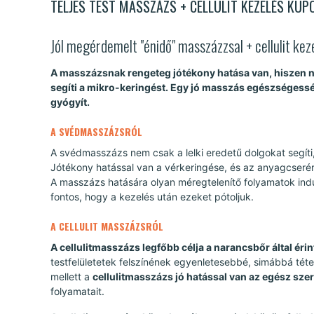
TELJES TEST MASSZÁZS + CELLULIT KEZELÉS KUP
Jól megérdemelt "énidő" masszázzsal + cellulit kez
A masszázsnak rengeteg jótékony hatása van, hiszen nyú
segíti a mikro-keringést. Egy jó masszás egészségessé és 
gyógyít.
A SVÉDMASSZÁZSRÓL
A svédmasszázs nem csak a lelki eredetű dolgokat segíti, 
Jótékony hatással van a vérkeringése, és az anyagcserér
A masszázs hatására olyan méregtelenítő folyamatok indu
fontos, hogy a kezelés után ezeket pótoljuk.
A CELLULIT MASSZÁZSRÓL
A cellulitmasszázs legfőbb célja a narancsbőr által érin
testfelületetek felszínének egyenletesebbé, simábbá tétel
mellett a
cellulitmasszázs jó hatással van az egész sz
folyamatait.