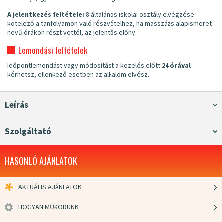
A jelentkezés feltétele:
8 általános iskolai osztály elvégzése
kötelező a tanfolyamon való részvételhez, ha masszázs alapismeret
nevű órákon részt vettél, az jelentős előny.
Lemondási feltételek
Időpontlemondást vagy módosítást a kezelés előtt
24 órával
kérhetsz, ellenkező esetben az alkalom elvész.
Leírás
Szolgáltató
HASONLÓ AJÁNLATOK
AKTUÁLIS AJÁNLATOK
HOGYAN MŰKÖDÜNK