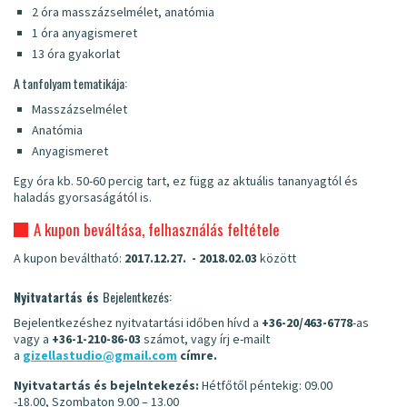
2 óra masszázselmélet, anatómia
1 óra anyagismeret
13 óra gyakorlat
A tanfolyam tematikája:
Masszázselmélet
Anatómia
Anyagismeret
Egy óra kb. 50-60 percig tart, ez függ az aktuális tananyagtól és
haladás gyorsaságától is.
A kupon beváltása, felhasználás feltétele
A kupon beváltható:
2017.12.27. - 2018.02.03
között
Nyitvatartás és
Bejelentkezés:
Bejelentkezéshez nyitvatartási időben hívd a
+36-20/463-6778
-as
vagy a
+36-1-210-86-03
számot, vagy írj e-mailt
a
gizellastudio@gmail.com
címre.
Nyitvatartás és bejelntekezés:
Hétfőtől péntekig: 09.00
-18.00, Szombaton 9.00 – 13.00