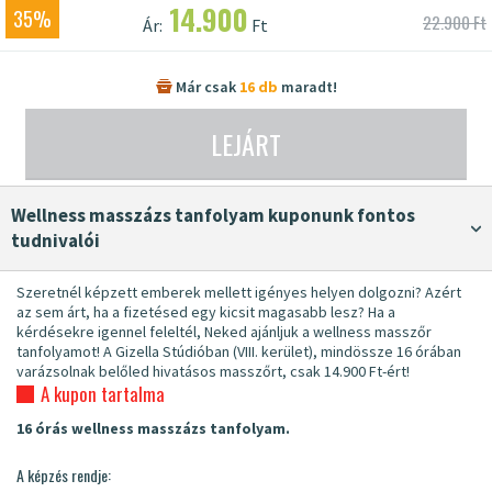
14.900
35%
22.900 Ft
Ár:
Ft
Már csak
16 db
maradt!
LEJÁRT
Wellness masszázs tanfolyam kuponunk fontos
tudnivalói
Szeretnél képzett emberek mellett igényes helyen dolgozni? Azért
az sem árt, ha a fizetésed egy kicsit magasabb lesz? Ha a
kérdésekre igennel feleltél, Neked ajánljuk a wellness masszőr
tanfolyamot! A Gizella Stúdióban (VIII. kerület), mindössze 16 órában
varázsolnak belőled hivatásos masszőrt, csak 14.900 Ft-ért!
A kupon tartalma
16 órás wellness masszázs tanfolyam.
A képzés rendje: