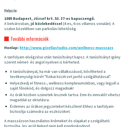
Helyszín:
1085 Budapest, József krt. 53. 37-es kapucsengő.
A belvárosban,
jó közlekedéssel
(4-es, 6-os villamos vonalán). A
szalon közelében van parkolási lehetőség.
További információk
Honlap:
http://www.gizellastudio.com/wellness-masszazs
A tanfolyam elvégzése után tanúsítványt kapsz. A tanúsítványt igény
szerint német- és angol nyelven is kérheted.
A tanúsítvánnyal, ha már van vállalkozásod, bővítheted a
tevékenységi körét "fizikai közérzet javító szolgáltatással".
Helyezkedj el fitness-, wellness komplexumokban, vagy legyél a
saját főnököd, és dolgozz magadnak!
Az órák közben szünetek lesznek tartva. Enni és innivalót vihetsz
magaddal az oktatásra.
Érdemes az órákon jegyzeteket készíteni! Ehhez a tanfolyam
biztosítja számodra az eszközöket.
A masszázson használatos krémeket és olajakat a szolgáltató
biztosítja, így arról Neked nem kell gondoskodnod.