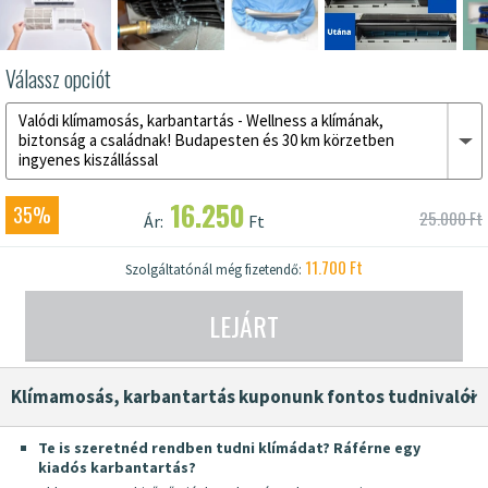
Válassz opciót
Valódi klímamosás, karbantartás - Wellness a klímának,
biztonság a családnak! Budapesten és 30 km körzetben
ingyenes kiszállással
16.250
35%
25.000 Ft
Ár:
Ft
11.700 Ft
Szolgáltatónál még fizetendő:
LEJÁRT
Klímamosás, karbantartás kuponunk fontos tudnivalói
Te is szeretnéd rendben tudni klímádat? Ráférne egy
kiadós karbantartás?