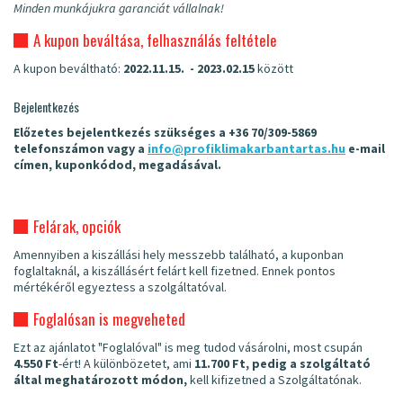
Minden munkájukra garanciát vállalnak!
A kupon beváltása, felhasználás feltétele
A kupon beváltható:
2022.11.15. - 2023.02.15
között
Bejelentkezés
Előzetes bejelentkezés szükséges a
+36 70/309-5869
telefonszámon vagy a
info@profiklimakarbantartas.hu
e-mail
címen, kuponkódod, megadásával.
Felárak, opciók
Amennyiben a kiszállási hely messzebb található, a kuponban
foglaltaknál, a kiszállásért felárt kell fizetned. Ennek pontos
mértékéről egyeztess a szolgáltatóval.
Foglalósan is megveheted
Ezt az ajánlatot "Foglalóval" is meg tudod vásárolni, most csupán
4.550 Ft
-ért! A különbözetet, ami
11.700 Ft, pedig a szolgáltató
által meghatározott módon,
kell kifizetned a Szolgáltatónak.