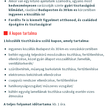
Akkor van egy kitűnő ajánlatunk számodra, ugyanis most
kedvezményesen
varázsolják szinte
gyári tisztaságúvá
klímádat
, ráadásul
Budapesten és 30 km-es
körzetében
ingyenes a kiszállás is!
Fordíts Te is kiemelt figyelmet otthonod, és családod
épségére és tisztaságára!
A kupon tartalma
1 készülék tisztítására szóló kupon, amely tartalma:
ingyenes kiszállás Budapest és 30 km-es vonzáskörzetében
beltéri egység teljeskörű mosózsákos tisztítása, fertőtlenítése,
ellenőrzése, közel gyári állapot visszaállítása! /lamellák,
ventillátorkerék/
szűrőbetétek, műanyag burkolatok tisztítása, fertőtlenítése
elektromos bekötések ellenőrzése
cseppvíz rendszer ellenőrzése, fertőtlenítése
hatékonyságvizsgálat/ műszeres vizsgálat/
kültéri egység lamelláinak tisztítása szükség esetén vizes
átmosása
A teljes folyamat időtartama
: kb. 1 óra.