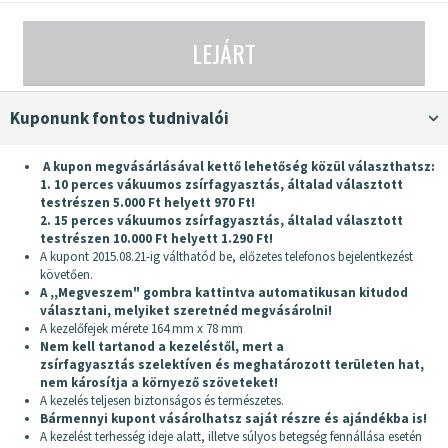
LEJÁRT
Kuponunk fontos tudnivalói
A kupon megvásárlásával kettő lehetőség közül választhatsz:
1. 10 perces vákuumos zsírfagyasztás, általad választott
testrészen 5.000 Ft helyett 970 Ft!
2. 15 perces vákuumos zsírfagyasztás, általad választott
testrészen 10.000 Ft helyett 1.290 Ft!
A kupont 2015.08.21-ig válthatód be, előzetes telefonos bejelentkezést
követően.
A ,,Megveszem" gombra kattintva automatikusan kitudod
választani, melyiket szeretnéd megvásárolni!
A kezelőfejek mérete 164 mm x 78 mm
Nem kell tartanod a kezeléstől, mert a
zsírfagyasztás szelektíven és meghatározott területen hat,
nem károsítja a környező szöveteket!
A kezelés teljesen biztonságos és természetes.
Bármennyi kupont vásárolhatsz saját részre és ajándékba is!
A kezelést terhesség ideje alatt, illetve súlyos betegség fennállása esetén