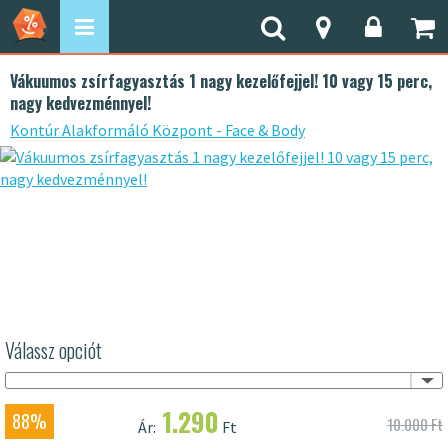
Vákuumos zsírfagyasztás 1 nagy kezelőfejjel! 10 vagy 15 perc,
nagy kedvezménnyel!
Kontúr Alakformáló Központ - Face & Body
Válassz opciót
1.290
88%
10.000 Ft
Ár:
Ft