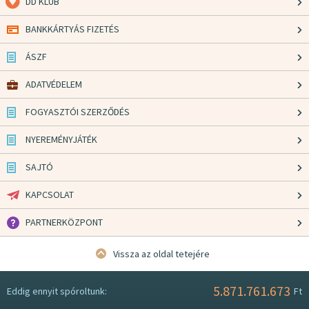
DD KLUB
BANKKÁRTYÁS FIZETÉS
ÁSZF
ADATVÉDELEM
FOGYASZTÓI SZERZŐDÉS
NYEREMÉNYJÁTÉK
SAJTÓ
KAPCSOLAT
PARTNERKÖZPONT
Vissza az oldal tetejére
5.871.761.673
Eddig ennyit spóroltunk:
Ft