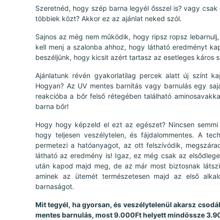
Szeretnéd, hogy szép barna legyél ősszel is? vagy csak 
többiek közt? Akkor ez az ajánlat neked szól.
Sajnos az még nem működik, hogy ripsz ropsz lebarnulj,
kell menj a szalonba ahhoz, hogy látható eredményt kapj,
beszéljünk, hogy kicsit azért tartasz az esetleges káros s
Ajánlatunk révén gyakorlatilag percek alatt új színt 
Hogyan? Az UV mentes barnítás vagy barnulás egy saj
reakcióba a bőr felső rétegében található aminosavakkal
barna bőr!
Hogy hogy képzeld el ezt az egészet? Nincsen semmi 
hogy teljesen veszélytelen, és fájdalommentes. A tec
permetezi a hatóanyagot, az ott felszívódik, megszár
látható az eredmény is! Igaz, ez még csak az elsődlege
után kapod majd meg, de az már most biztosnak látszi
aminek az ütemét természetesen majd az első alkalo
barnaságot.
Mit tegyél, ha gyorsan, és veszélytelenül akarsz csod
mentes barnulás, most 9.000Ft helyett mindössze 3.9