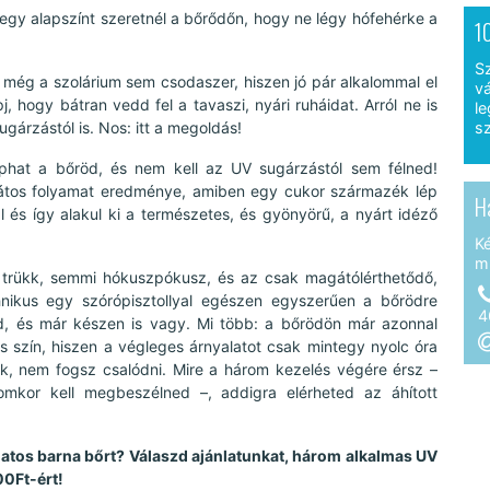
egy alapszínt szeretnél a bőrődőn, hogy ne légy hófehérke a
1
S
 még a szolárium sem csodaszer, hiszen jó pár alkalommal el
vá
 hogy bátran vedd fel a tavaszi, nyári ruháidat. Arról ne is
le
ugárzástól is. Nos: itt a megoldás!
sz
kaphat a bőröd, és nem kell az UV sugárzástól sem félned!
átos folyamat eredménye, amiben egy cukor származék lép
H
 és így alakul ki a természetes, és gyönyörű, a nyárt idéző
K
m
trükk, semmi hókuszpókusz, és az csak magátólérthetődő,
hnikus egy szórópisztollyal egészen egyszerűen a bőrödre
4
ad, és már készen is vagy. Mi több: a bőrödön már azonnal
s szín, hiszen a végleges árnyalatot csak mintegy nyolc óra
k, nem fogsz csalódni. Mire a három kezelés végére érsz –
mkor kell megbeszélned –, addigra elérheted az áhított
álatos barna bőrt? Válaszd ajánlatunkat, három alkalmas UV
00Ft-ért!