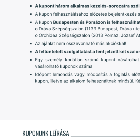
A kupont három alkalmas kezelés-sorozatra szól
A kupon felhasználásához előzetes bejelentkezés s
A kupon
Budapesten és Pomázon is felhasználha
o Dráva Szépségszalon (1133 Budapest, Dráva utc
o Orchidea Szépségszalon (2013 Pomáz, József Atti
Az ajánlat nem összevonható más akciókkal!
A feltüntetett szolgáltatást a fent jelzett két sza
Egy személy korlátlan számú kupont vásárolha
vásárolható kuponok száma
Időpont lemondás vagy módosítás a foglalás előtt
kupon, illetve az alkalom felhasználtnak minősül. 
KUPONUNK LEÍRÁSA