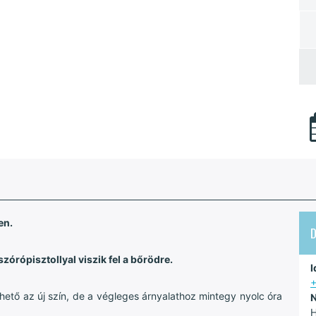
en.
D
rópisztollyal viszik fel a bőrödre.
I
hető az új szín, de a végleges árnyalathoz mintegy nyolc óra
N
H