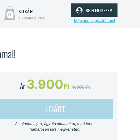
bejelentkezem
kosár
0
a kosarad üres
Még nem regisztráltam!
mmal!
3.900
Ár:
Ft
9.000 Ft
LEJÁRT
Az ajánlat lejárt, figyeld oldalunkat, mert lehet
hamarosan újra megveheted!