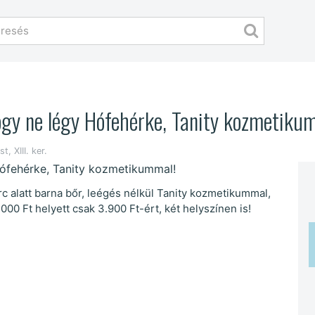
ogy ne légy Hófehérke, Tanity kozmetiku
, XIII. ker.
c alatt barna bőr, leégés nélkül Tanity kozmetikummal,
00 Ft helyett csak 3.900 Ft-ért, két helyszínen is!