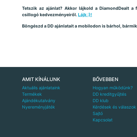
Tetszik az ajánlat? Akkor lájkold a DiamondDealt a 
csillogó kedvezményeiről.
Lájk :)!
Böngészd a DD ajánlatait a mobilodon is bárhol, bármik
AMIT KÍNÁLUNK
BŐVEBBEN
Aktuális ajánlataink
Hogyan működünk?
Termékek
DD kreditgyűjtés
Ajándékutalvány
DD klub
Nyereményjáték
Kérdések és válaszok
Sajtó
Kapcsolat