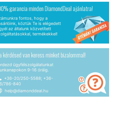
00% garancia minden DiamondDeal ajánlatra!
zámunkra fontos, hogy a
sárlóink, köztük Te is elégedett
gyél az általunk közvetített
olgáltatásokkal, termékekkel!
a kérdésed van keress minket bizalommal!
érdezd ügyfélszolgálatunkat
unkanapokon 9-16 óráig.
+36-20/250-5588; +36-
6/786-840
help@diamonddeal.hu