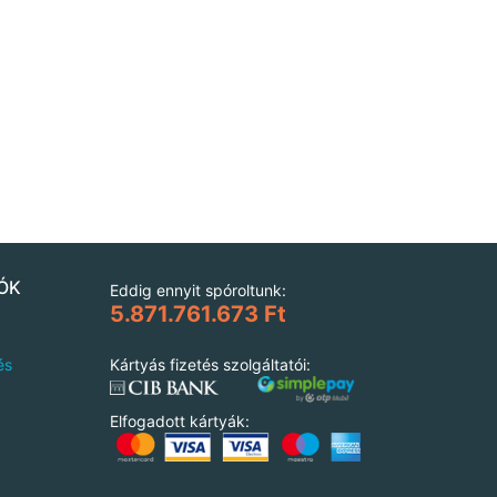
ÓK
Eddig ennyit spóroltunk:
5.871.761.673 Ft
és
Kártyás fizetés szolgáltatói:
Elfogadott kártyák: