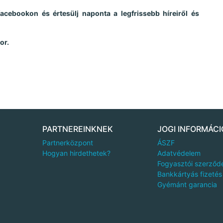
facebookon és értesülj naponta a legfrissebb híreiről és
or.
PARTNEREINKNEK
JOGI INFORMÁCI
Partnerközpont
ÁSZF
Hogyan hirdethetek?
Adatvédelem
Fogyasztói szerződ
Bankkártyás fizetés
Gyémánt garancia