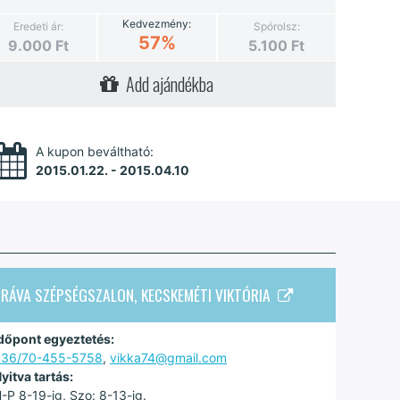
Kedvezmény:
Eredeti ár:
Spórolsz:
57%
9.000
Ft
5.100
Ft
Add ajándékba
A kupon beváltható:
2015.01.22. - 2015.04.10
RÁVA SZÉPSÉGSZALON, KECSKEMÉTI VIKTÓRIA
dőpont egyeztetés:
+36/70-455-5758
,
vikka74@gmail.com
yitva tartás:
-P 8-19-ig, Szo: 8-13-ig.