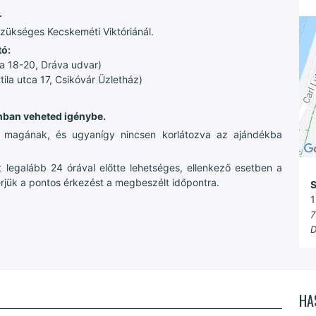
.
zükséges Kecskeméti Viktóriánál.
tó:
a 18-20, Dráva udvar)
la utca 17, Csikóvár Üzletház)
lonban veheted igénybe.
t magának, és ugyanígy nincsen korlátozva az ajándékba
 legalább 24 órával előtte lehetséges, ellenkező esetben a
Kérjük a pontos érkezést a megbeszélt időpontra.
S
1
7
D
HA