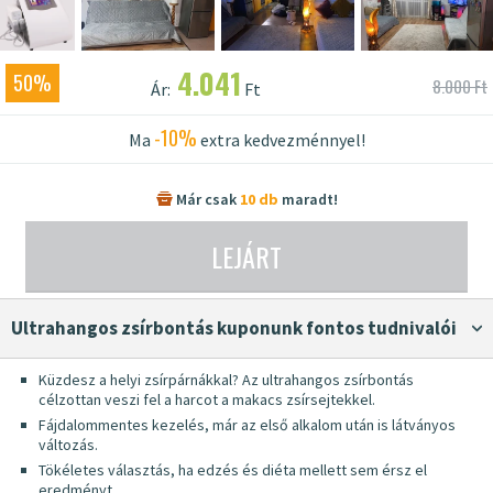
4.041
50%
8.000 Ft
Ár:
Ft
-10%
Ma
extra kedvezménnyel!
Már csak
10 db
maradt!
LEJÁRT
Ultrahangos zsírbontás kuponunk fontos tudnivalói
Küzdesz a helyi zsírpárnákkal? Az ultrahangos zsírbontás
célzottan veszi fel a harcot a makacs zsírsejtekkel.
Fájdalommentes kezelés, már az első alkalom után is látványos
változás.
Tökéletes választás, ha edzés és diéta mellett sem érsz el
eredményt.