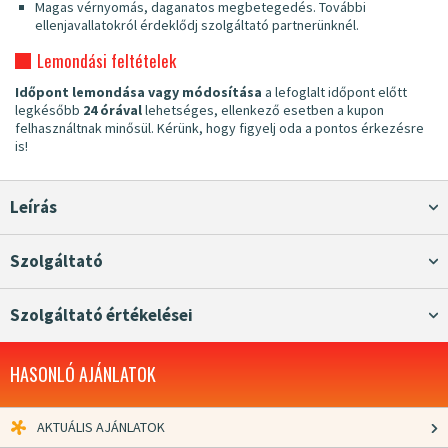
Magas vérnyomás, daganatos megbetegedés. További
ellenjavallatokról érdeklődj szolgáltató partnerünknél.
Lemondási feltételek
Időpont lemondása vagy módosítása
a lefoglalt időpont előtt
legkésőbb
24 órával
lehetséges, ellenkező esetben a kupon
felhasználtnak minősül. Kérünk, hogy figyelj oda a pontos érkezésre
is!
Leírás
Szolgáltató
Szolgáltató értékelései
HASONLÓ AJÁNLATOK
AKTUÁLIS AJÁNLATOK