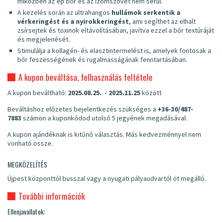
miközben az ép bőr és az izomszövet nem sérül.
A kezelés során az ultrahangos
hullámok serkentik a
vérkeringést és a nyirokkeringést
, ami segíthet az elhalt
zsírsejtek és toxinok eltávolításában, javítva ezzel a bőr textúráját
és megjelenését.
Stimulálja a kollagén- és elasztintermelést is, amelyek fontosak a
bőr feszességének és rugalmasságának fenntartásában.
A kupon beváltása, felhasználás feltétele
A kupon beváltható:
2025.08.25. - 2025.11.25
között
Beváltáshoz előzetes bejelentkezés szükséges a
+36-30/487-
7883
számon a kuponkódod utolsó 5 jegyének megadásával.
A kupon ajándéknak is kitűnő választás. Más kedvezménnyel nem
vonható össze.
MEGKÖZELÍTÉS
Újpest központtól busszal vagy a nyugati pályaudvartól öt megálló.
További információk
Ellenjavallatok: