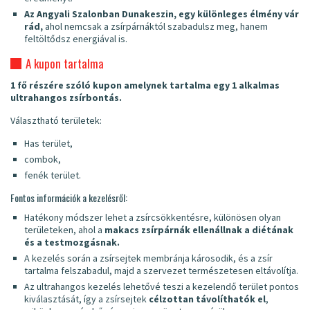
Az Angyali Szalonban Dunakeszin, egy különleges élmény vár
rád,
ahol nemcsak a zsírpárnáktól szabadulsz meg, hanem
feltöltődsz energiával is.
A kupon tartalma
1 fő részére szóló kupon amelynek tartalma egy 1 alkalmas
ultrahangos zsírbontás.
Választható területek:
Has terület,
combok,
fenék terület.
Fontos információk a kezelésről:
Hatékony módszer lehet a zsírcsökkentésre, különösen olyan
területeken, ahol a
makacs zsírpárnák ellenállnak a diétának
és a testmozgásnak.
A kezelés során a zsírsejtek membránja károsodik, és a zsír
tartalma felszabadul, majd a szervezet természetesen eltávolítja.
Az ultrahangos kezelés lehetővé teszi a kezelendő terület pontos
kiválasztását, így a zsírsejtek
célzottan távolíthatók el
,