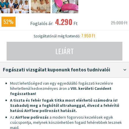
4.290
52%
25.000 Ft
Foglalós ár:
Ft
7.950 Ft
Szolgáltatónál még fizetendő:
LEJÁRT
Fogászati vizsgálat kuponunk fontos tudnivalói
Most lehetőséged van egy egyedülálló fogászati kezelésre
hihetetlenül kedvezményes áron a
VIII. kerületi Cavident
fogászatban!
A tiszta és fehér fogak titka most elérhető számodra is!
Szabadulj meg a fogkőtől ultrahanggal, élvezd a fehérítő
hatású AirFlow polírozást hatását.
Az
AirFlow polírozás
a modern fogorvosi kezelések egyik
csúcspontja, melynek köszönhetően fogaid fehérebbek lesznek
majd.