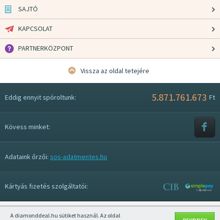
SAJTÓ
KAPCSOLAT
PARTNERKÖZPONT
Vissza az oldal tetejére
5.871.761.673
Eddig ennyit spóroltunk:
Ft
Kövess minket:
Adataink őrzői:
sos-adatmentes.hu
Kártyás fizetés szolgáltatói:
A diamonddeal.hu sütiket használ. Az oldal
Mobil nézet kikapcsolása