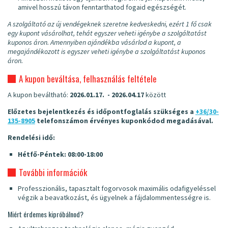
amivel hosszú távon fenntarthatod fogaid egészségét.
A szolgáltató az új vendégeknek szeretne kedveskedni, ezért 1 fő csak
egy kupont vásárolhat, tehát egyszer veheti igénybe a szolgáltatást
kuponos áron. Amennyiben ajándékba vásárlod a kupont, a
megajándékozott is egyszer veheti igénybe a szolgáltatást kuponos
áron.
A kupon beváltása, felhasználás feltétele
A kupon beváltható:
2026.01.17. - 2026.04.17
között
Előzetes bejelentkezés és időpontfoglalás szükséges a
+36/30-
135-8905
telefonszámon érvényes kuponkódod megadásával.
Rendelési idő:
Hétfő-Péntek: 08:00-18:00
További információk
Professzionális, tapasztalt fogorvosok maximális odafigyeléssel
végzik a beavatkozást, és ügyelnek a fájdalommentességre is.
Miért érdemes kipróbálnod?