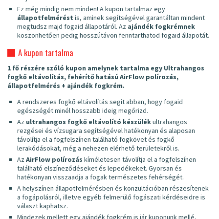
Ez még mindig nem minden! A kupon tartalmaz egy
állapotfelmérést
is, aminek segítségével garantáltan mindent
megtudsz majd fogaid állapotáról. Az
ajándék fogkrémnek
köszönhetően pedig hosszútávon fenntarthatod fogaid állapotát.
A kupon tartalma
1 fő részére szóló kupon amelynek tartalma egy Ultrahangos
fogkő eltávolítás, fehérítő hatású AirFlow polírozás,
állapotfelmérés +
ajándék fogkrém.
A rendszeres fogkő eltávolítás segít abban, hogy fogaid
egészségét minél hosszabb ideig megőrizd.
Az
ultrahangos fogkő eltávolító készülék
ultrahangos
rezgései és vízsugara segítségével hatékonyan és alaposan
távolítja el a fogfelszínen található fogkövet és fogkő
lerakódásokat, még a nehezen elérhető területekről is.
Az
AirFlow polírozás
kíméletesen távolítja el a fogfelszínen
található elszíneződéseket és lepedékeket. Gyorsan és
hatékonyan visszaadja a fogak természetes fehérségét.
A helyszínen állapotfelmérésben és konzultációban részesítenek
a fogápolásról, illetve egyéb felmerülő fogászati kérdéseidre is
választ kaphatsz.
Mindezek mellett egy ajándék fogkrém is jár kuponunk mellé,