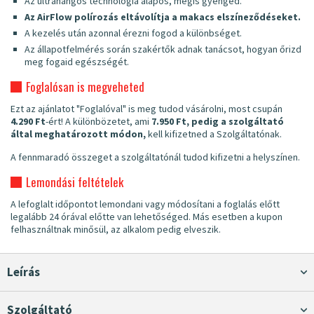
Az ultrahangos technológia alapos, mégis gyengéd.
Az AirFlow polírozás eltávolítja a makacs elszíneződéseket.
A kezelés után azonnal érezni fogod a különbséget.
Az állapotfelmérés során szakértők adnak tanácsot, hogyan őrizd
meg fogaid egészségét.
Foglalósan is megveheted
Ezt az ajánlatot "Foglalóval" is meg tudod vásárolni, most csupán
4.290 Ft
-ért! A különbözetet, ami
7.950 Ft, pedig a szolgáltató
által meghatározott módon,
kell kifizetned a Szolgáltatónak.
A fennmaradó összeget a szolgáltatónál tudod kifizetni a helyszínen.
Lemondási feltételek
A lefoglalt időpontot lemondani vagy módosítani a foglalás előtt
legalább 24 órával előtte van lehetőséged. Más esetben a kupon
felhasználtnak minősül, az alkalom pedig elveszik.
Leírás
Szolgáltató