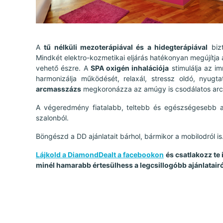
A
tű nélküli mezoterápiával és a hidegterápiával
bizt
Mindkét elektro-kozmetikai eljárás hatékonyan megújítja a
vehető észre. A
SPA oxigén inhalációja
stimulálja az im
harmonizálja működését, relaxál, stressz oldó, nyug
arcmasszázs
megkoronázza az amúgy is csodálatos arc
A végeredmény fiatalabb, teltebb és egészségesebb ar
szalonból.
Böngészd a DD ajánlatait bárhol, bármikor a mobilodról is
Lájkold a DiamondDealt a facebookon
és csatlakozz te
minél hamarabb értesülhess a legcsillogóbb ajánlatairó