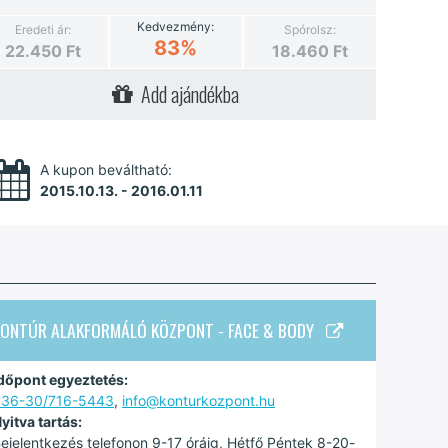
Kedvezmény:
Eredeti ár:
Spórolsz:
83%
22.450
Ft
18.460
Ft
Add ajándékba
A kupon beváltható:
2015.10.13. - 2016.01.11
KONTÚR ALAKFORMÁLÓ KÖZPONT - FACE & BODY
dőpont egyeztetés:
+36-30/716-5443
,
info@konturkozpont.hu
yitva tartás:
ejelentkezés telefonon 9-17 óráig, Hétfő Péntek 8-20-