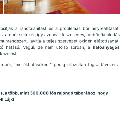
osítják a ránctalanítást és a problémás bőr helyreállítását.
z arcbőr sejteket, így azonnali feszesedés, arcbőr fiatalodás
munrendszert, javítja a teljes szervezet oxigén ellátottságát,
tató hatású. Végül, de nem utolsó sorban, a
hatóanyagos
kezelést.
cbőr, "mellékhatáséként" pedig ellazultan fogsz távozni a
.
 is, a több, mint 300.000 fős rajongó táborához, hogy
l! Lájk!