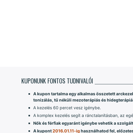
KUPONUNK FONTOS TUDNIVALÓI
A kupon tartalma egy alkalmas összetett arckezelés
tonizálás, tű néküli mezoterápiás és hidegterápi
A kezelés 60 percet vesz igénybe.
A komplex kezelés segít a ránctalanításban, az egés
Nők és férfiak egyaránt igénybe vehetik a szolgált
A kupont
2016.01.11-ig
használhatod fel, előzete