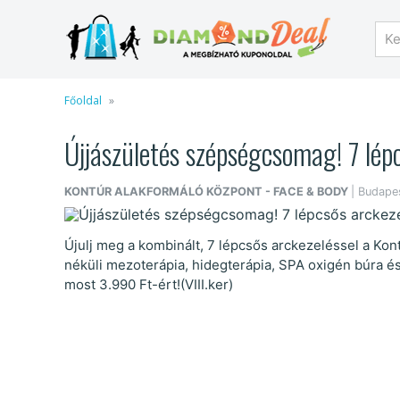
Főoldal
Újjászületés szépségcsomag! 7 lép
KONTÚR ALAKFORMÁLÓ KÖZPONT - FACE & BODY
| Budapes
Újulj meg a kombinált, 7 lépcsős arckezeléssel a Kon
néküli mezoterápia, hidegterápia, SPA oxigén búra 
most 3.990 Ft-ért!(VIII.ker)