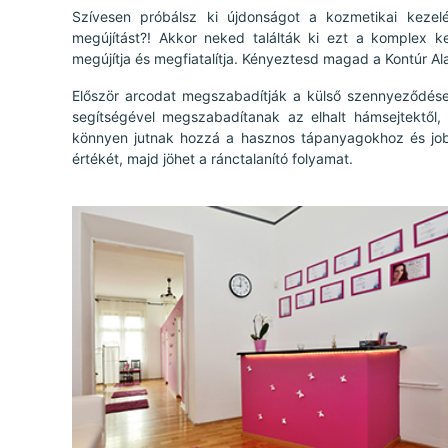
Szívesen próbálsz ki újdonságot a kozmetikai kezelé
megújítást?! Akkor neked találták ki ezt a komplex ke
megújítja és megfiatalítja. Kényeztesd magad a Kontúr Al
Először arcodat megszabadítják a külső szennyeződések
segítségével megszabadítanak az elhalt hámsejtektől,
könnyen jutnak hozzá a hasznos tápanyagokhoz és job
értékét, majd jöhet a ránctalanító folyamat.