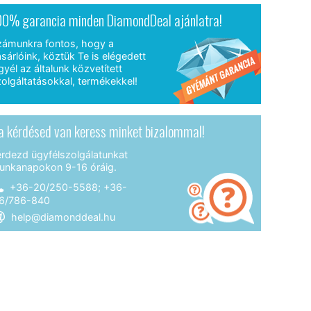
00% garancia minden DiamondDeal ajánlatra!
zámunkra fontos, hogy a
sárlóink, köztük Te is elégedett
gyél az általunk közvetített
olgáltatásokkal, termékekkel!
a kérdésed van keress minket bizalommal!
érdezd ügyfélszolgálatunkat
unkanapokon 9-16 óráig.
+36-20/250-5588; +36-
6/786-840
help@diamonddeal.hu