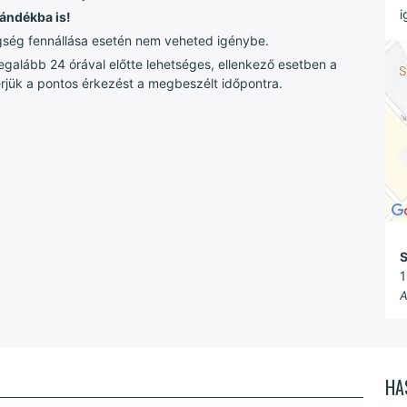
i
jándékba is!
tegség fennállása esetén nem veheted igénybe.
egalább 24 órával előtte lehetséges, ellenkező esetben a
Kérjük a pontos érkezést a megbeszélt időpontra.
S
1
A
HA