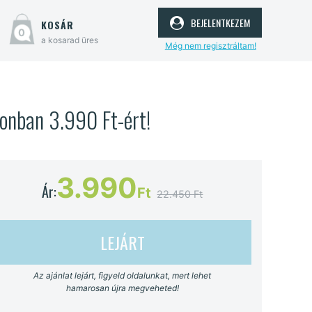
bejelentkezem
kosár
0
a kosarad üres
Még nem regisztráltam!
lonban 3.990 Ft-ért!
3.990
Ár:
Ft
22.450 Ft
LEJÁRT
Az ajánlat lejárt, figyeld oldalunkat, mert lehet
hamarosan újra megveheted!