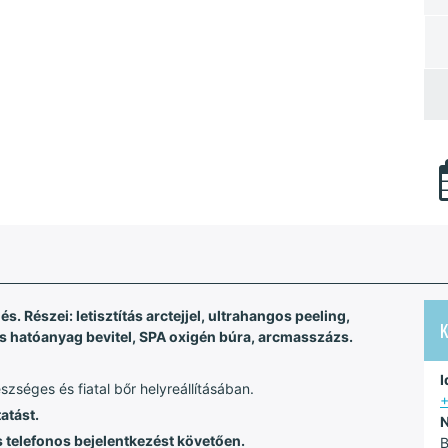
. Részei: letisztítás arctejjel, ultrahangos peeling,
ás hatóanyag bevitel, SPA oxigén búra, arcmasszázs.
I
zséges és fiatal bőr helyreállításában.
atást.
N
s telefonos bejelentkezést követően.
B