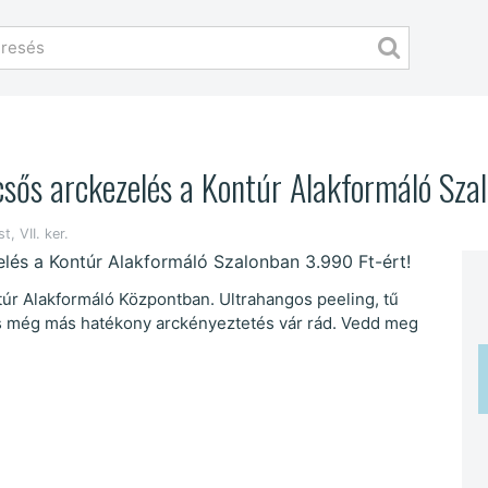
csős arckezelés a Kontúr Alakformáló Sza
t, VII. ker.
túr Alakformáló Központban. Ultrahangos peeling, tű
és még más hatékony arckényeztetés vár rád. Vedd meg