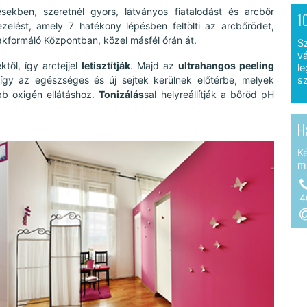
sekben, szeretnél gyors, látványos fiatalodást és arcbőr
1
zelést, amely 7 hatékony lépésben feltölti az arcbőrödet,
akformáló Központban, közel másfél órán át.
S
vá
től, így arctejjel
letisztítják
. Majd az
ultrahangos peeling
le
 így az egészséges és új sejtek kerülnek előtérbe, melyek
sz
b oxigén ellátáshoz.
Tonizálás
sal helyreállítják a bőröd pH
H
K
m
4