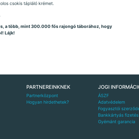
olos csokis tápláló krémet.
.
 is, a több, mint 300.000 fős rajongó táborához, hogy
l! Lájk!
PARTNEREINKNEK
JOGI INFORMÁCI
Partnerközpont
ÁSZF
Hogyan hirdethetek?
Adatvédelem
Fogyasztói szerződ
Bankkártyás fizetés
Gyémánt garancia