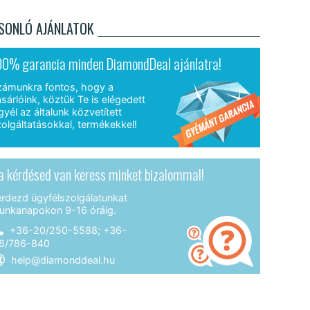
SONLÓ AJÁNLATOK
00% garancia minden DiamondDeal ajánlatra!
zámunkra fontos, hogy a
sárlóink, köztük Te is elégedett
gyél az általunk közvetített
olgáltatásokkal, termékekkel!
a kérdésed van keress minket bizalommal!
érdezd ügyfélszolgálatunkat
unkanapokon 9-16 óráig.
+36-20/250-5588; +36-
6/786-840
help@diamonddeal.hu