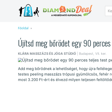
Főoldal
Újítsd meg bőrödet egy 90 perces t
KLÁRA MASSZÁZS ÉS JÓGA STÚDIÓ
| Budapest, VII. ker.
Add meg bőrödnek a lehetőséget, hogy újra fellélegezz
testes peeling masszázs trópusi gyümölcsös, fehér ró
most 3.200 Ft-ért és élvezd milyen teljesen feltöltőd