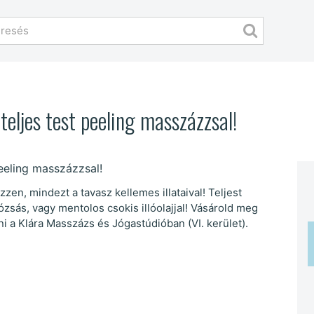
eljes test peeling masszázzsal!
en, mindezt a tavasz kellemes illataival! Teljest
zsás, vagy mentolos csokis illóolajjal! Vásárold meg
ni a Klára Masszázs és Jógastúdióban (VI. kerület).