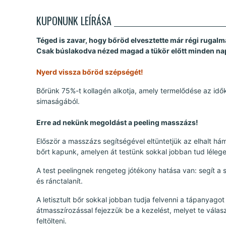
KUPONUNK LEÍRÁSA
Téged is zavar, hogy bőröd elvesztette már régi rugal
Csak búslakodva nézed magad a tükör előtt minden nap, 
Nyerd vissza bőröd szépségét!
Bőrünk 75%-t kollagén alkotja, amely termelődése az idők
simaságából.
Erre ad nekünk megoldást a peeling masszázs!
Először a masszázs segítségével eltüntetjük az elhalt hámse
bőrt kapunk, amelyen át testünk sokkal jobban tud lélegez
A test peelingnek rengeteg jótékony hatása van: segít a s
és ránctalanít.
A letisztult bőr sokkal jobban tudja felvenni a tápanyago
átmasszírozással fejezzük be a kezelést, melyet te válas
feltölteni.