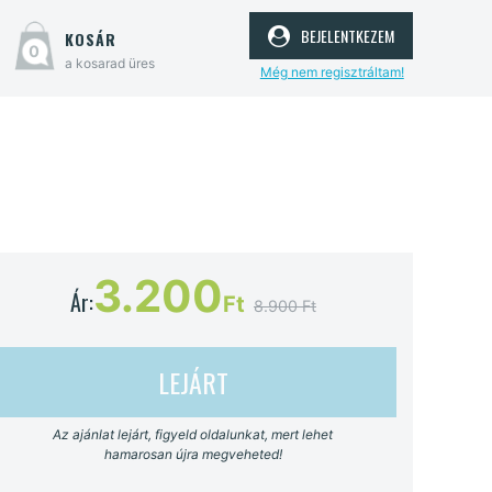
bejelentkezem
kosár
0
a kosarad üres
Még nem regisztráltam!
3.200
Ár:
Ft
8.900 Ft
LEJÁRT
Az ajánlat lejárt, figyeld oldalunkat, mert lehet
hamarosan újra megveheted!