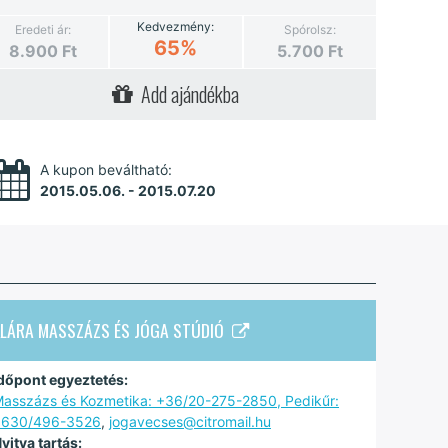
Kedvezmény:
Eredeti ár:
Spórolsz:
65%
8.900
Ft
5.700
Ft
Add ajándékba
A kupon beváltható:
2015.05.06. - 2015.07.20
KLÁRA MASSZÁZS ÉS JÓGA STÚDIÓ
dőpont egyeztetés:
asszázs és Kozmetika: +36/20-275-2850, Pedikűr:
0630/496-3526
,
jogavecses@citromail.hu
yitva tartás: