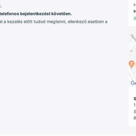
H
k.
H
telefonos bejelentkezést követően.
w
l a kezelés előtt tudod megtenni, ellenkező esetben a
S
1
S
B