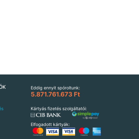
ÓK
Eddig ennyit spóroltunk:
5.871.761.673 Ft
és
Kártyás fizetés szolgáltatói:
Elfogadott kártyák: