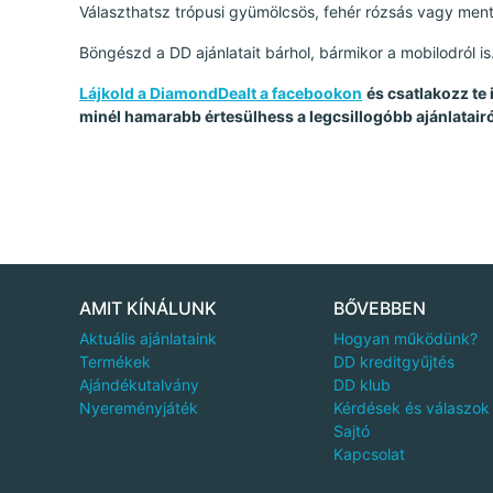
Választhatsz trópusi gyümölcsös, fehér rózsás vagy ment
Böngészd a DD ajánlatait bárhol, bármikor a mobilodról is
Lájkold a DiamondDealt a facebookon
és csatlakozz te
minél hamarabb értesülhess a legcsillogóbb ajánlatairó
AMIT KÍNÁLUNK
BŐVEBBEN
Aktuális ajánlataink
Hogyan működünk?
Termékek
DD kreditgyűjtés
Ajándékutalvány
DD klub
Nyereményjáték
Kérdések és válaszok
Sajtó
Kapcsolat