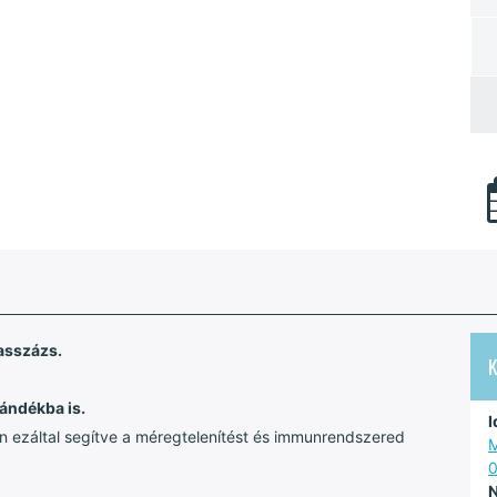
masszázs.
ándékba is.
I
an ezáltal segítve a méregtelenítést és immunrendszered
M
N