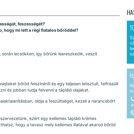
HA
masságát, feszességét?
1
hogy mi lett a régi fiatalos bőröddel?
S
vá
le
 során lecsökken, így bőrünk leereszkedik, veszít
sz
H
jteket bőröd felszínéről és egy teljesen letisztult, felfrissült
K
ni és jobban tudja felvenni a tápláló olajakat.
m
alaktalanításban, oldja a feszültséget, kezeli a narancsbőrt
4
t szervezetünk, ezért egy kellemes tápláló krémes
zthatsz, hogy a tavasz mely kellemes illatával akarod bőröd