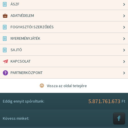
ÁSZF
ADATVÉDELEM
FOGYASZTÓI SZERZŐDÉS
NYEREMÉNYJÁTÉK
SAJTÓ
KAPCSOLAT
PARTNERKÖZPONT
Vissza az oldal tetejére
5.871.761.673
Eddig ennyit spóroltunk:
Ft
Kövess minket: