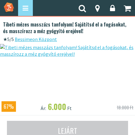
Tibeti mézes masszázs tanfolyam! Sajátítsd el a fogásokat,
és masszírozz a méz gyógyító erejével!
★
5/5
Bessimeon Központ
6.000
67%
18.000 Ft
Ár:
Ft
LEJÁRT