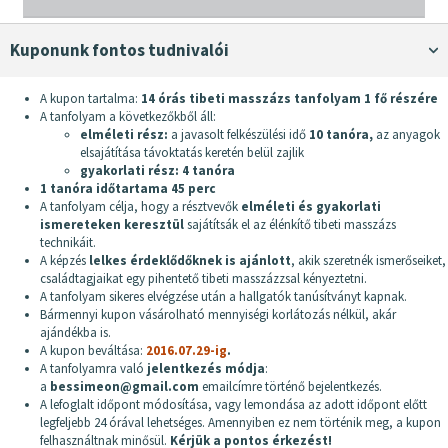
Kuponunk fontos tudnivalói
A kupon tartalma:
14 órás tibeti masszázs tanfolyam 1 fő részére
A tanfolyam a következőkből áll:
elméleti rész:
a javasolt felkészülési idő
10 tanóra,
az anyagok
elsajátítása távoktatás keretén belül zajlik
gyakorlati rész: 4 tanóra
1 tanóra időtartama 45 perc
A tanfolyam célja, hogy a résztvevők
elméleti és gyakorlati
ismereteken keresztül
sajátítsák el az élénkítő tibeti masszázs
technikáit.
A képzés
lelkes érdeklődőknek is ajánlott
, akik szeretnék ismerőseiket,
családtagjaikat egy pihentető tibeti masszázzsal kényeztetni.
A tanfolyam sikeres elvégzése után a hallgatók tanúsítványt kapnak.
Bármennyi kupon vásárolható mennyiségi korlátozás nélkül, akár
ajándékba is.
A kupon beváltása:
2016.07.29-ig
.
A tanfolyamra való
jelentkezés módja
:
a
bessimeon@gmail.com
emailcímre történő bejelentkezés.
A lefoglalt időpont módosítása, vagy lemondása az adott időpont előtt
legfeljebb 24 órával lehetséges. Amennyiben ez nem történik meg, a kupon
felhasználtnak minősül.
Kérjük a pontos érkezést!