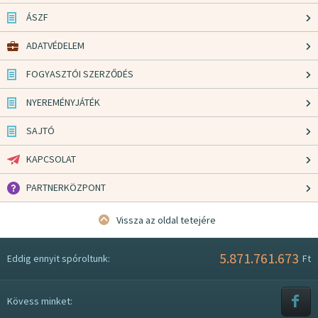
ÁSZF
ADATVÉDELEM
FOGYASZTÓI SZERZŐDÉS
NYEREMÉNYJÁTÉK
SAJTÓ
KAPCSOLAT
PARTNERKÖZPONT
Vissza az oldal tetejére
5.871.761.673
Eddig ennyit spóroltunk:
Ft
Kövess minket: