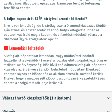
gyulladásos állapotban, epilepszia, bármilyen fertőző betegség
fennállása esetén.
A teljes kupon árát SZÉP kártyával szeretnéd fizetni?
Erre is van lehetőség, de kizárólag csak a Diamond Masszázs Stúdió
ajánlatainál és a "szabadidő" zsebből tudják elfogadni! Ebben az
esetben vásárold meg a kupont, és a fizetési módoknál válaszd a
"Diamond Ügyfélszolgálaton" opciót!
Lemondási feltételek
A lefoglalt időpontokat lemondani, vagy módosítani indoktól
függetlenül legkésőbb 48 órával a foglalás előtt tudjátok kizárólag e-
mailben! Az érvényességi időn kívül eső dátumra lefoglalt időpontot
kizárólag az érvényességi időn belül lehet módosítani! Ellenkező
esetben sajnos az időpont és az alkalom elveszik. Továbbá kérünk
Titeket, hogy a megbeszélt időpontra pontosan érkezzetek! Késés
esetén a szolgáltatások ideje lerövidül.
Választható kiegészítők (1 alkalom)
Videók