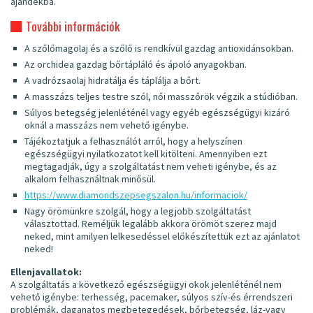
ajándékba.
További információk
A szőlőmagolaj és a szőlő is rendkívül gazdag antioxidánsokban.
Az orchidea gazdag bőrtápláló és ápoló anyagokban.
A vadrózsaolaj hidratálja és táplálja a bőrt.
A masszázs teljes testre szól, női masszőrök végzik a stúdióban.
Súlyos betegség jelenléténél vagy egyéb egészségügyi kizáró
oknál a masszázs nem vehető igénybe.
Tájékoztatjuk a felhasználót arról, hogy a helyszínen
egészségügyi nyilatkozatot kell kitölteni. Amennyiben ezt
megtagadják, úgy a szolgáltatást nem veheti igénybe, és az
alkalom felhasználtnak minősül.
https://www.diamondszepsegszalon.hu/informaciok/
Nagy örömünkre szolgál, hogy a legjobb szolgáltatást
választottad. Reméljük legalább akkora örömöt szerez majd
neked, mint amilyen lelkesedéssel előkészítettük ezt az ajánlatot
neked!
Ellenjavallatok:
A szolgáltatás a következő egészségügyi okok jelenléténél nem
vehető igénybe: terhesség, pacemaker, súlyos szív-és érrendszeri
problémák, daganatos megbetegedések, bőrbetegség, láz-vagy