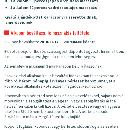
1 alkalom 60 perces japán orchideás masszázs
1 alkalom 60 perces vadrózsaolajos masszázs
Kiváló ajándékötlet Karácsonyra szeretteidnek,
ismerőseidnek.
A kupon beváltása, felhasználás feltétele
A kupon beváltható:
2018.11.17. - 2019.04.08
között
Előzetes bejelentkezés szükséges! Időpontot egyeztetni email-ben,
a masszazsbudapest@gmail.com címen lehetséges.
Az e-mailekre maximum 3 munkanapon belül válaszolnak.
Csak az első alkalmat kell a beváltási időszakban felhasználnod, a
többiről
három hónapig érvényes bérletet kapsz,
amelyet a
következő alkalmakra kötelezően magaddal kell hoznod.
Amennyiben a bérleted nem lesz nálad a kezeléseknél, sajnos nem áll
módunkban a szolgáltatást elvégezni, vagy a szolgáltatás árát a
helyszínen külön ki kell fizetni. A bérlet elvesztése vagy elhagyása
esetén a Stúdió nem biztosít pót bérletet. A bérlet szabadon
átruházható másra. Megértésed köszönjük!
Időpont foglalás: kuponos, vagy bérletes időpontfoglalás esetén