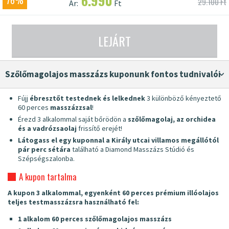
6.990
76%
29.100 Ft
Ár:
Ft
LEJÁRT
szőlőmagolajos masszázs kuponunk fontos tudnivalói
Fújj
ébresztőt testednek és lelkednek
3 különböző kényeztető
60 perces
masszázzsal
!
Érezd 3 alkalommal saját bőrödön a
szőlőmagolaj, az orchidea
és a vadrózsaolaj
frissítő erejét!
Látogass el egy kuponnal a Király utcai villamos megállótól
pár perc sétára
található a Diamond Masszázs Stúdió és
Szépségszalonba.
A kupon tartalma
A kupon
3 alkalommal, egyenként 60 perces prémium illóolajos
teljes testmasszázsra használható fel:
1 alkalom 60 perces szőlőmagolajos masszázs