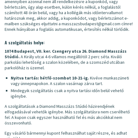
amennyiben azonnal nem áll rendelkezésre a kuponkód, vagy
bérletszám, úgy alap esetben, külön kérés nélkül, a foglalástól
számított 48 órán belül, vagy ha a kollégák más időintervallumot
határoznak meg, akkor addig, a kuponkódot, vagy bérletszámot e-
mailben szükséges eljuttatni a masszazsbudapest@gmail.com címre!
Ennek hiányában a foglalás automatikusan, értesítés nélkül törlődik.
A szolgáltatás helye:
1074 Budapest, VII. ker. Csengery utca 26. Diamond Masszázs
Stúdió.
A Király utcai 4-6 villamos megállótól 2 perc séta. Kiváló
parkolási lehetőség a szalon közelében, de a szomszéd utcában
parkolóház is üzemel.
Nyitva tartás: hétfő-szombat 10-21-ig.
Kivéve munkaszüneti
vagy ünnepnapokon. A szalon vasárnap zárva tart.
Mindegyik szolgáltatás csak a nyitva tartási időn belül vehető
igénybe.
A szolgáltatások a Diamond Masszázs Stúdió házirendjének
elfogadásával vehetők igénybe. Más szolgáltatásra nem cserélhető
fel. A kupon csak egyszer használható fel és más akciókkal nem
összevonható.
Egy vásárló bármennyi kupont felhasználhat saját részre, és adhat