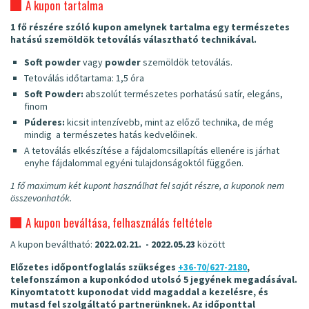
A kupon tartalma
1 fő részére szóló kupon amelynek tartalma egy természetes
hatású szemöldök tetoválás választható technikával.
Soft powder
vagy
powder
szemöldök tetoválás.
Tetoválás időtartama: 1,5 óra
Soft Powder:
abszolút természetes porhatású satír, elegáns,
finom
Púderes:
kicsit intenzívebb, mint az előző technika, de még
mindig a természetes hatás kedvelőinek.
A tetoválás elkészítése a fájdalomcsillapítás ellenére is járhat
enyhe fájdalommal egyéni tulajdonságoktól függően.
1 fő maximum két kupont használhat fel saját részre, a kuponok nem
összevonhatók.
A kupon beváltása, felhasználás feltétele
A kupon beváltható:
2022.02.21. - 2022.05.23
között
Előzetes időpontfoglalás szükséges
+36-70/627-2180
,
telefonszámon a kuponkódod utolsó 5 jegyének megadásával.
Kinyomtatott kuponodat vidd magaddal a kezelésre, és
mutasd fel szolgáltató partnerünknek.
Az időponttal