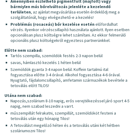
Amennyiben észlelhető pigmentfolt (májfolt) vagy
bármiylen más bőrelváltozás jelenléte a kezelendő
terlületen
, az ajánlat megvásárlása esetén érdeklődj meg a
szolgáltatónál, hogy elvégezhető-e a kezelés!
Problémás (rosaceás) bőr kezelése esetén
előfordulhat
vérzés. Ilyenkor vérzéscsillapító használata ajánlott. Ilyen esetben
opcionálisan plusz költségre lehet számítani. Az ekkor felmerülő
opcionális plusz költségekről egyeztess partnerünkkel.
Előtte nem szabad:
Tartós szempilla, szemöldök festés 2-3 napon belül
savas, hámlasztó kezelés 1 héten belül
Szemöldök gyanta 3-4 napon belül. Koffein tartalmú ital
fogyasztása előtte 3-4 órával. Alkohol fogyasztása 4-6 órával.
Nyugtató, fájdalomcsillapító, amfetamin származékok bevétele a
tetoválás előtt TILOS!
Utána nem szabad:
Napozás,szolárium 8-10 napig, erős verejtékezéssel járó sport 4-5
napig, nem szabad leszedni a varrt.
műszempillát felrakatni, szempillát, szemöldököt festeni a
tetoválás után egy hónapig Tilos!
A Tetoválást megelőző héten és a tetoválás utáni két hétben
szoláriumozni Tilos!