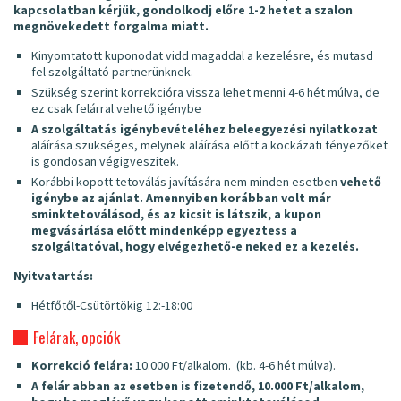
kapcsolatban kérjük, gondolkodj előre 1-2 hetet a szalon
megnövekedett forgalma miatt.
Kinyomtatott kuponodat vidd magaddal a kezelésre, és mutasd
fel szolgáltató partnerünknek.
Szükség szerint korrekcióra vissza lehet menni 4-6 hét múlva, de
ez csak felárral vehető igénybe
A szolgáltatás igénybevételéhez beleegyezési nyilatkozat
aláírása szükséges, melynek aláírása előtt a kockázati tényezőket
is gondosan végigveszitek.
Korábbi kopott tetoválás javítására nem minden esetben
vehető
igénybe az ajánlat. Amennyiben korábban volt már
sminktetoválásod, és az kicsit is látszik, a kupon
megvásárlása előtt mindenképp egyeztess a
szolgáltatóval, hogy elvégezhető-e neked ez a kezelés.
Nyitvatartás:
Hétfőtől-Csütörtökig 12:-18:00
Felárak, opciók
Korrekció felára:
10.000 Ft/alkalom. (kb. 4-6 hét múlva).
A felár abban az esetben is fizetendő, 10.000 Ft/alkalom,