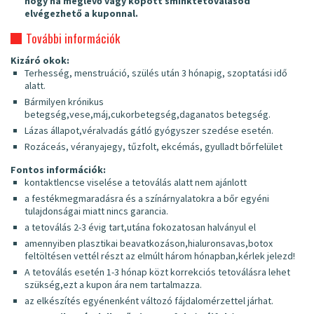
hogy ha meglévő vagy kopott sminktetoválásod
elvégezhető a kuponnal.
További információk
Kizáró okok:
Terhesség, menstruáció, szülés után 3 hónapig, szoptatási idő
alatt.
Bármilyen krónikus
betegség,vese,máj,cukorbetegség,daganatos betegség.
Lázas állapot,véralvadás gátló gyógyszer szedése esetén.
Rozáceás, véranyajegy, tűzfolt, ekcémás, gyulladt bőrfelület
Fontos információk:
kontaktlencse viselése a tetoválás alatt nem ajánlott
a festékmegmaradásra és a színárnyalatokra a bőr egyéni
tulajdonságai miatt nincs garancia.
a tetoválás 2-3 évig tart,utána fokozatosan halványul el
amennyiben plasztikai beavatkozáson,hialuronsavas,botox
feltöltésen vettél részt az elmúlt három hónapban,kérlek jelezd!
A tetoválás esetén 1-3 hónap közt korrekciós tetoválásra lehet
szükség,ezt a kupon ára nem tartalmazza.
az elkészítés egyénenként változó fájdalomérzettel járhat.