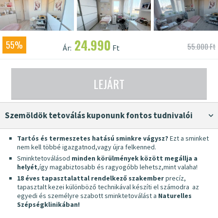
24.990
55%
55.000 Ft
Ár:
Ft
LEJÁRT
Szemöldök tetoválás kuponunk fontos tudnivalói
Tartós és termeszetes hatású sminkre vágysz?
Ezt a sminket
nem kell többé igazgatnod,vagy újra felkenned.
Sminktetoválásod
minden körülmények között megállja a
helyét
,így magabiztosabb és ragyogóbb lehetsz,mint valaha!
18 éves tapasztalattal rendelkező szakember
precíz,
tapasztalt kezei különböző technikával készíti el számodra az
egyedi és személyre szabott sminktetoválást a
Naturelles
Szépségklinikában!