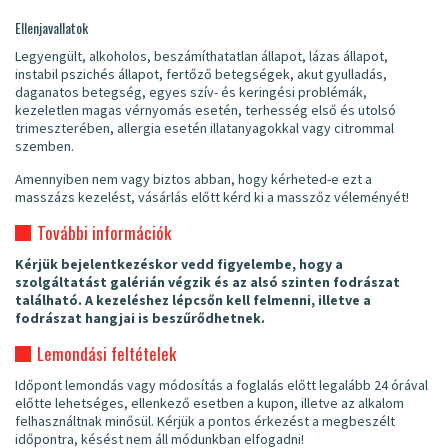
Ellenjavallatok
Legyengült, alkoholos, beszámíthatatlan állapot, lázas állapot,
instabil pszichés állapot, fertőző betegségek, akut gyulladás,
daganatos betegség, egyes szív- és keringési problémák,
kezeletlen magas vérnyomás esetén, terhesség első és utolsó
trimeszterében, allergia esetén illatanyagokkal vagy citrommal
szemben.
Amennyiben nem vagy biztos abban, hogy kérheted-e ezt a
masszázs kezelést, vásárlás előtt kérd ki a masszőz véleményét!
További információk
Kérjük bejelentkezéskor vedd figyelembe, hogy a
szolgáltatást galérián végzik és az alsó szinten fodrászat
található. A kezeléshez lépcsőn kell felmenni, illetve a
fodrászat hangjai is beszűrődhetnek.
Lemondási feltételek
Időpont lemondás vagy módosítás a foglalás előtt legalább 24 órával
előtte lehetséges, ellenkező esetben a kupon, illetve az alkalom
felhasználtnak minősül. Kérjük a pontos érkezést a megbeszélt
időpontra, késést nem áll módunkban elfogadni!