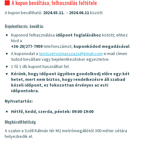
A kupon beváltása, felhasználás feltétele
A kupon beváltható:
2024.03.11. - 2024.06.11
között
Bejelentkezés, beváltás
Kuponod felhasználása
időpont foglalásához
kötött; ehhez
hívd a
+36-20/277-7959
telefonszámot,
kuponkódod megadásával
.
A kuponodat a
testszervizmasszazs@gmail.com
e-mail címen
tudod beváltani vagy bejelentkezéskor egyeztetve.
1 fő 1 db kupont használhat fel.
Kérünk, hogy időpont ügyében gondolkodj előre egy-két
hetet, mert nem biztos, hogy rendelkezésre áll szabad
közeli időpont, ez fokozottan érvényes az esti
időpontokra.
Nyitvatartás:
Hétfő, kedd, szerda, péntek: 09:00-19:00
Megközelíthetőség
A szalon a Széll Kálmán tér M2 metrómegállótól 300 méter sétára
helyezkedik el.