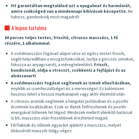
Itt garantáltan megtalálod azt a nyugalmat és harmóniát,
amire szükséged van a mindennapi kihívások közepette.
Ne
habozz, gondoskodj most magadról!
A kupon tartalma
60 perces teljes testes, frissítő, citrusos masszázs, 1 fő
részére, 1 alkalommal.
A svédmasszázs fogásait alapul véve az egész testet frissíti,
segíti helyreállítani a mozgásfunkciókat, lazítja a görcsös izmokat,
fokozza az anyagcserét, a méregtelenítést
. Frissít,
kondicionál, oldja a stresszt, csökkenti a fejfájást és az
alvászavart!
A svédmasszázs fogásai segítenek az izmok ellazításában,
enyhítik az izomfeszültséget és a merevséget. Ez különösen
hasznos lehet a hosszú munkanapok vagy aktív életmód után.
A citrusos aromák segítenek a hangulat javításában és a pozitív
érzelmek kiváltásában. Ezek az illatok felfrissítenek és pozitív
energiával töltenek fel téged. Mindezek mellett élénkítő hatással
is bír, masszázs után frissebbnek érezheted magad.
Férfiaknak és nőknek egyaránt ajánlott a masszázs, melyet
látássérült masszőr hölgy végez.