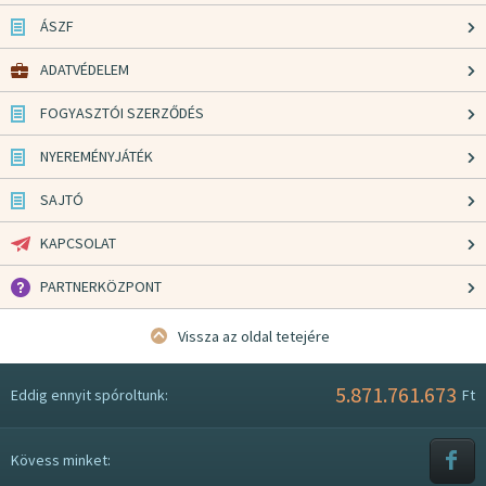
ÁSZF
ADATVÉDELEM
FOGYASZTÓI SZERZŐDÉS
NYEREMÉNYJÁTÉK
SAJTÓ
KAPCSOLAT
PARTNERKÖZPONT
Vissza az oldal tetejére
5.871.761.673
Eddig ennyit spóroltunk:
Ft
Kövess minket: