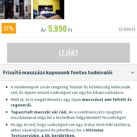
5.990
51%
12.000 Ft
Ár:
Ft
LEJÁRT
Frissítő masszázs kuponunk fontos tudnivalói
A mindennapok során rengeteg feladat és kötelesség nehezedik
rád, és éppen emiatt szükséged van egy kis kikapcsolódásra.
Hidd el, te is megérdemelsz egy olyan
masszázst ami feltölt és
regenerál.
Tapasztalt masszőr vár rád,
aki a svédmasszázs nyugtató
mozdulataival oldja fel a testedben felgyülemlett feszültséget.
Ha úgy érzed, hogy szükséged van egy órányi testi-lelki lazításra,
akkor vásárolj kupont és jelentkezz be a
Vitruvius
Testszervízbe, a XII. kerületben.