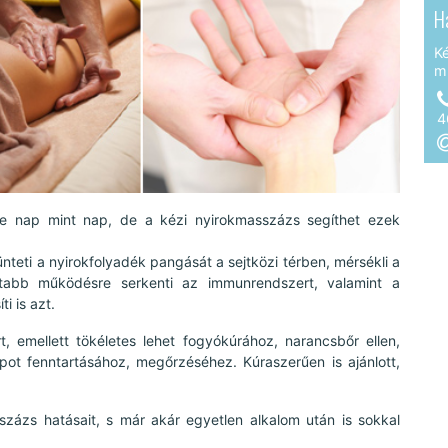
H
K
m
4
e nap mint nap, de a kézi nyirokmasszázs segíthet ezek
eti a nyirokfolyadék pangását a sejtközi térben, mérsékli a
zottabb működésre serkenti az immunrendszert, valamint a
i is azt.
rt, emellett tökéletes lehet fogyókúrához, narancsbőr ellen,
apot fenntartásához, megőrzéséhez. Kúraszerűen is ajánlott,
sszázs hatásait, s már akár egyetlen alkalom után is sokkal