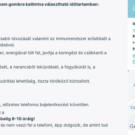
em gombra kattintva választható időtartamban:
I
N
sabb távozását valamint az immunrendszer erősítését a
H
tésével.
H
n, energiával tölt fel, javítja a keringést és csökkenti a
w
F
ét, a narancsbőr leküzdését, a fogyókúrát is, a
rítási lehetőség, tiszta törölköző biztosított.
, előzetes telefonos bejelentkezést követően.
t
a
batig 8-10 óráig!
s nem veszi fel a telefont, épp dolgozik, de amint tud