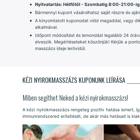
Nyitvatartás: Hétfőtől - Szombatig 8:00-21:00-ig
Bármennyi kupont vásárolhatsz saját részre és aján
A kinyomtatott kuponodat vidd magaddal, vagy dik
alkalmával.
Időpont módosítást és lemondást legalább 24 órával
elveszik. Megértéseteket köszönjük! Kérjük a pont
masszázs ideje lerövidül.
KÉZI NYIROKMASSZÁZS KUPONUNK LEÍRÁSA
Miben segíthet Neked a kézi nyirokmasszázs!
A kézi nyirokmasszázs rengeteg pozitív hatása ismert, íg
immunrendszered erősítését, de akár más hatásait is kia