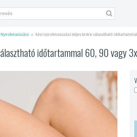
Nyirokmasszázs
Kézi nyirokmasszázs teljes testre választható időtartamma
 választható időtartammal 60, 90 vagy 3
V