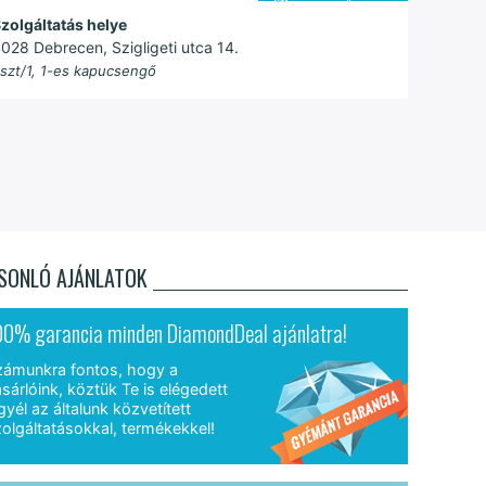
zolgáltatás helye
028 Debrecen, Szigligeti utca 14.
szt/1, 1-es kapucsengő
SONLÓ AJÁNLATOK
00% garancia minden DiamondDeal ajánlatra!
zámunkra fontos, hogy a
sárlóink, köztük Te is elégedett
gyél az általunk közvetített
olgáltatásokkal, termékekkel!