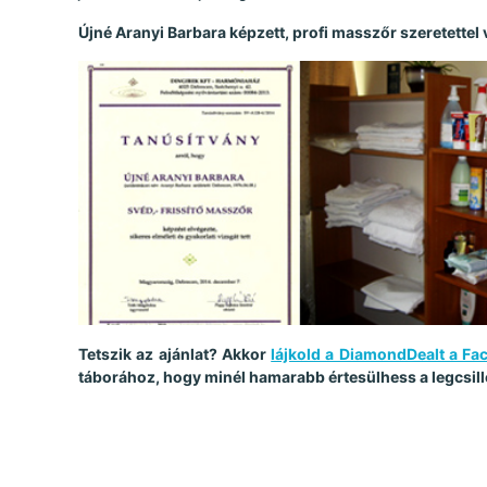
Újné Aranyi Barbara képzett, profi masszőr szeretettel
Tetszik az ajánlat? Akkor
lájkold a DiamondDealt a F
táborához, hogy minél hamarabb értesülhess a legcsill