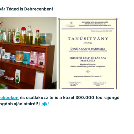
 vár Téged is Debrecenben!
acebookon
és csatlakozz te is a közel 300.000 fős rajongó
ogóbb ajánlatairól!
Lájk!