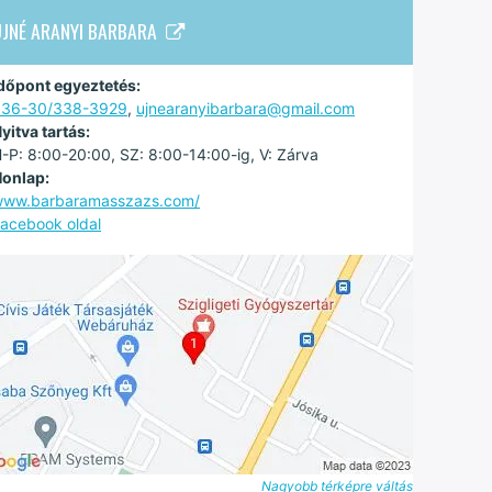
ÚJNÉ ARANYI BARBARA
dőpont egyeztetés:
+36-30/338-3929
,
ujnearanyibarbara@gmail.com
yitva tartás:
-P: 8:00-20:00, SZ: 8:00-14:00-ig, V: Zárva
onlap:
ww.barbaramasszazs.com/
acebook oldal
Nagyobb térképre váltás