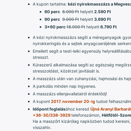
A kupon tartalma:
kézi nyirokmasszázs a Megvesz
60 perc
6.000 Ft
helyett
2.590 Ft
90 perc
9.000 Ft
helyett
3.690 Ft
3x60 perc
18.000 Ft
helyett
6.790 Ft
A kézi nyirokmasszázs segíti a méreganyagok gyor
nyirokkeringés és a sejtek anyagcseréjének serken
Emellett segít a testi-lelki egyensúly helyreállításába
stresszt.
Kúraszerű alkalmazása segíti az egészség megőrzés
stresszoldást, közérzet javítását is.
A masszázs után van zuhanyzási, hajmosási és hajszá
A parkolás minden nap ingyenes.
A masszázs ellenjavallatairól érdeklődj!
A kupont
2017. november 20-ig
tudod felhasználni
Időpont foglalás
ához keresd
Újné Aranyi Barbará
+36-30/338-3929
telefonszámon,
Hétfőtől-Szom
Ha a masszőrt kizárólag napközben tudod keresni, é
visszahív.