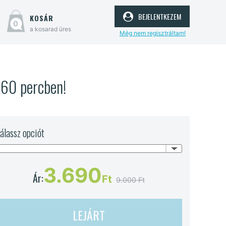
bejelentkezem
kosár
0
a kosarad üres
Még nem regisztráltam!
l
x60 percben!
álassz opciót
3.690
Ár:
Ft
9.000 Ft
LEJÁRT