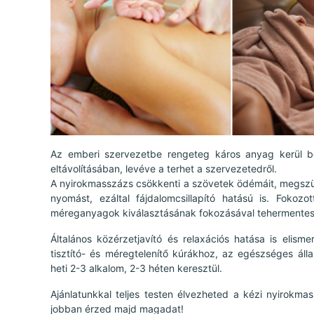
Az emberi szervezetbe rengeteg káros anyag kerül b
eltávolításában, levéve a terhet a szervezetedről.
A nyirokmasszázs csökkenti a szövetek ödémáit, megszünt
nyomást, ezáltal fájdalomcsillapító hatású is. Foko
méreganyagok kiválasztásának fokozásával tehermentesít
Általános közérzetjavító és relaxációs hatása is elisme
tisztító- és méregtelenítő kúrákhoz, az egészséges áll
heti 2-3 alkalom, 2-3 héten keresztül.
Ajánlatunkkal teljes testen élvezheted a kézi nyirokma
jobban érzed majd magadat!