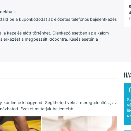
S
dékba is!
4
F
táld be a kuponkódodat az előzetes telefonos bejelentkezés
 a kezelés előtt történhet. Ellenkező esetben az alkalom
os érkezést a megbeszélt időpontra. Késés esetén a
HA
1
S
y kár lenne kihagynod! Segítheted vele a méregtelenítést, az
vá
knázhatod. Ezeket mutatjuk be lentebb!
le
sz