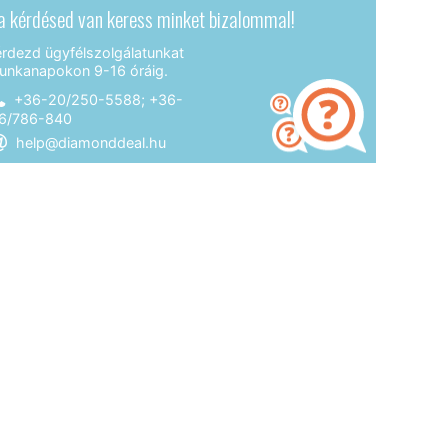
a kérdésed van keress minket bizalommal!
érdezd ügyfélszolgálatunkat
unkanapokon 9-16 óráig.
+36-20/250-5588; +36-
6/786-840
help@diamonddeal.hu