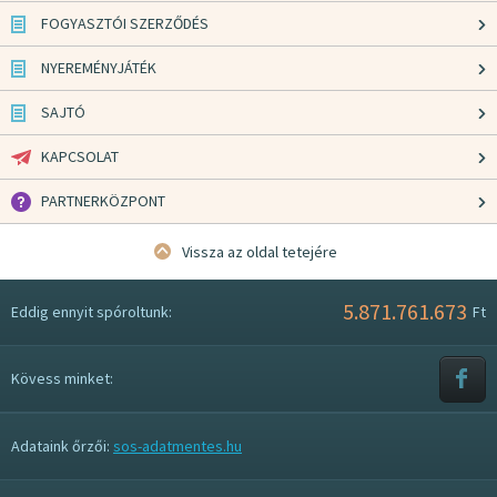
FOGYASZTÓI SZERZŐDÉS
NYEREMÉNYJÁTÉK
SAJTÓ
KAPCSOLAT
PARTNERKÖZPONT
Vissza az oldal tetejére
5.871.761.673
Eddig ennyit spóroltunk:
Ft
Kövess minket:
Adataink őrzői:
sos-adatmentes.hu