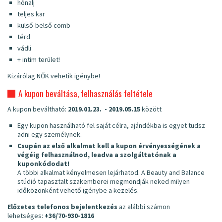
hónalj
teljes kar
külső-belső comb
térd
vádli
+ intim terület!
Kizárólag NŐK vehetik igénybe!
A kupon beváltása, felhasználás feltétele
A kupon beváltható:
2019.01.23. - 2019.05.15
között
Egy kupon használható fel saját célra, ajándékba is egyet tudsz
adni egy személynek.
Csupán az első alkalmat kell a kupon érvényességének a
végéig felhasználnod, leadva a szolgáltatónak a
kuponkódodat!
A többi alkalmat kényelmesen lejárhatod. A Beauty and Balance
stúdió tapasztalt szakemberei megmondják neked milyen
időközönként vehető igénybe a kezelés.
Előzetes telefonos bejelentkezés
az alábbi számon
lehetséges:
+36/70-930-1816