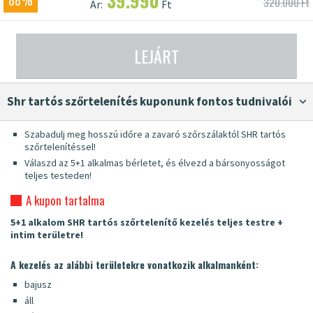
39.990
88%
320.000 Ft
Ár:
Ft
LEJÁRT
shr tartós szőrtelenítés kuponunk fontos tudnivalói
Szabadulj meg hosszú időre a zavaró szőrszálaktól SHR tartós
szőrtelenítéssel!
Válaszd az 5+1 alkalmas bérletet, és élvezd a bársonyosságot
teljes testeden!
A kupon tartalma
5+1 alkalom SHR tartós szőrtelenítő kezelés teljes testre +
intim területre!
A kezelés az alábbi területekre vonatkozik alkalmanként:
bajusz
áll