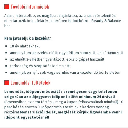
További információk
Az intim területbe, és magába az ajánlatba, az anus szőrtelenítés
nem tartozik bele, felárért cserében tudod kérni a Beauty & Balance-
ban.
Nem javasoljuk a kezelést:
18 év alattiaknak,
amennyiben a kezelés előtti egy hétben napozott, szoláriumozott
az elmúlt 2-3 hétben gyantázott, epiláló gépet használt
terhesség és szoptatás ideje alatt
amennyiben nyílt seb vagy sérülés van a kezelendő bőrfelületen
Lemondási feltételek
Lemondás, időpont módosítás szemèlyesen vagy telefonon
szigorúan az előjegyzett időpont előtt minimum 24 órával!
(Amennyiben ez nem történik meg a kupon felhasználtnak minősül) 10
perc késés esetén új időpontot biztosítunk a kedves Vendég
részére!
Menstruáció idejét, meglétét kérjük figyelembe venni
időpont egyeztetésnél!