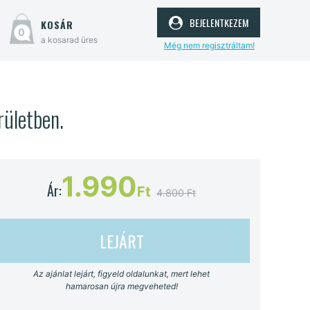
bejelentkezem
kosár
0
a kosarad üres
Még nem regisztráltam!
rületben.
1.990
Ár:
Ft
4.800 Ft
LEJÁRT
Az ajánlat lejárt, figyeld oldalunkat, mert lehet
hamarosan újra megveheted!