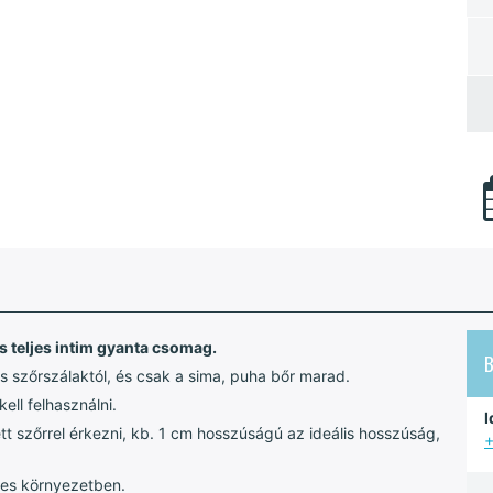
s teljes intim gyanta csomag.
 szőrszálaktól, és csak a sima, puha bőr marad.
ll felhasználni.
I
 szőrrel érkezni, kb. 1 cm hosszúságú az ideális hosszúság,
+
mes környezetben.