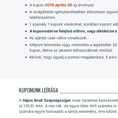
A kupon
2016.április 30
-ig érvényes
A szolgáltatás igénybevételéhez előzetesen egyez
telefonszámon.
1 személy 1 kupont vásárolhat, korlátlan kupont a
A kuponodat ne felejtsd otthon, vagy diktáld be 
Az ajánlat csak nőkre vonatkozik.
Időpont lemondás vagy módosítás a legkésőbb 24 ór
kupon, illetve az alkalom felhasználtnak minősül.
Kérünk, hogy ügyelj a pontos megjelenésre. 5 perc
KUPONUNK LEÍRÁSA
A
Hájos Ikrek Szépségsziget
most hatalmas kedvezménye
út 125/D.-ben. A mai nők és egyre több férfi számára is 
számára egyre fontosabb a tartós eredmény, erre kitűnő