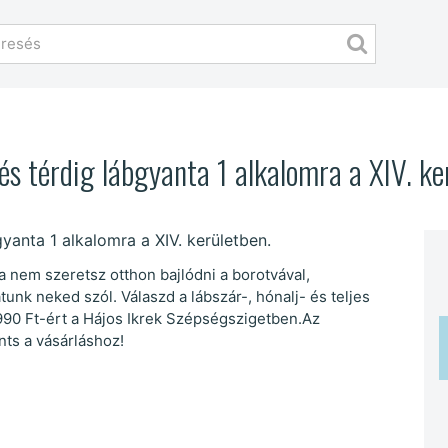
 és térdig lábgyanta 1 alkalomra a XIV. ke
 nem szeretsz otthon bajlódni a borotvával,
atunk neked szól. Válaszd a lábszár-, hónalj- és teljes
90 Ft-ért a Hájos Ikrek Szépségszigetben.Az
nts a vásárláshoz!