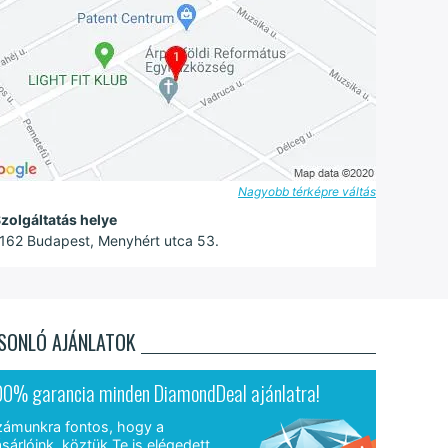
Nagyobb térképre váltás
zolgáltatás helye
162 Budapest, Menyhért utca 53.
SONLÓ AJÁNLATOK
00% garancia minden DiamondDeal ajánlatra!
zámunkra fontos, hogy a
sárlóink, köztük Te is elégedett