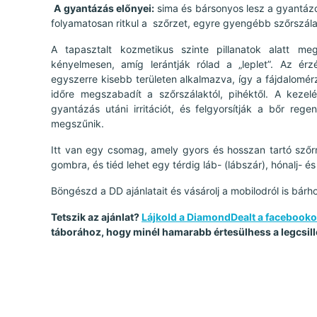
A gyantázás előnyei:
sima és bársonyos lesz a gyantázo
folyamatosan ritkul a szőrzet, egyre gyengébb szőrszálak
A tapasztalt kozmetikus szinte pillanatok alatt me
kényelmesen, amíg lerántják rólad a „leplet”. Az ér
egyszerre kisebb területen alkalmazva, így a fájdalomér
időre megszabadít a szőrszálaktól, pihéktől. A keze
gyantázás utáni irritációt, és felgyorsítják a bőr re
megszűnik.
Itt van egy csomag, amely gyors és hosszan tartó sző
gombra, és tiéd lehet egy térdig láb- (lábszár), hónalj- é
Böngészd a DD ajánlatait és vásárolj a mobilodról is bárho
Tetszik az ajánlat?
Lájkold a DiamondDealt a facebook
táborához, hogy minél hamarabb értesülhess a legcsill