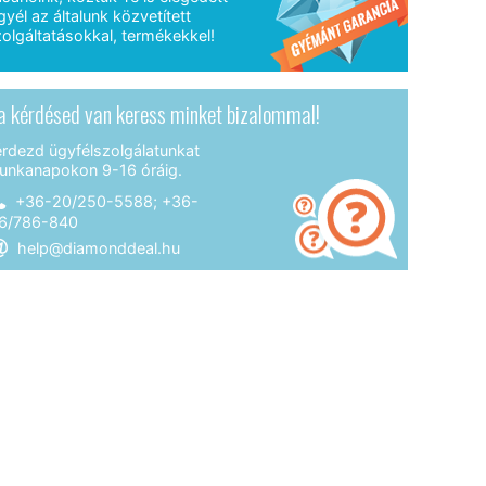
gyél az általunk közvetített
olgáltatásokkal, termékekkel!
a kérdésed van keress minket bizalommal!
érdezd ügyfélszolgálatunkat
unkanapokon 9-16 óráig.
+36-20/250-5588; +36-
6/786-840
help@diamonddeal.hu