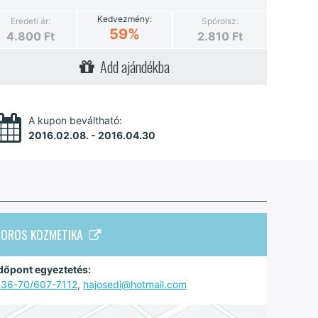
Kedvezmény:
Eredeti ár:
Spórolsz:
59%
4.800
Ft
2.810
Ft
Add ajándékba
A kupon beváltható:
2016.02.08. - 2016.04.30
BOROS KOZMETIKA
dőpont egyeztetés:
36-70/607-7112
,
hajosedi@hotmail.com