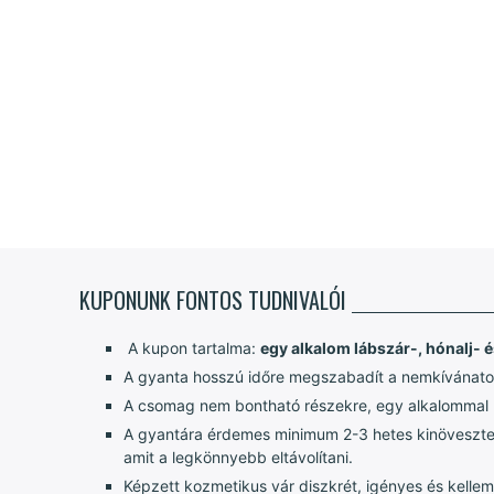
KUPONUNK FONTOS TUDNIVALÓI
A kupon tartalma:
egy alkalom lábszár-, hónalj- é
A gyanta hosszú időre megszabadít a nemkívánatos
A csomag nem bontható részekre, egy alkalommal ke
A gyantára érdemes minimum 2-3 hetes kinövesztett
amit a legkönnyebb eltávolítani.
Képzett kozmetikus vár diszkrét, igényes és kelle