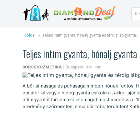
Főoldal
Teljes intim gyanta, hónalj gyanta és térdig lábgyanta.
Teljes intim gyanta, hónalj gyanta
BOROS KOZMETIKA
| Budapest, XVI. ker.
A bőr simasága és puhasága minden nőnek fontos. Ha
epilátorral vagy a hideg gyanta csíkokkal, akkor ajánl
intimgyantát tartalmazó csomagot most mindössze 19
eredmény szőrmentes, sima bőr több területen! Katti