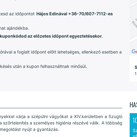
tesd az időpontot
Hájos Edinával +36-70/607-7112-es
dhat ajándékba.
a kuponkódod az előzetes időpont egyeztetésekor.
ával a foglalt időpont előtt lehetséges, ellenkező esetben a
 késés után a kupon felhasználtnak minősül
.
S
1
HA
kkel várja a szépülni vágyókat a XIV.kerületben a Szugló
1
a szőrtelenítés a személyes higiénia részévé válik. A többség
 megoldást nyújt a gyantázás.
S
vá