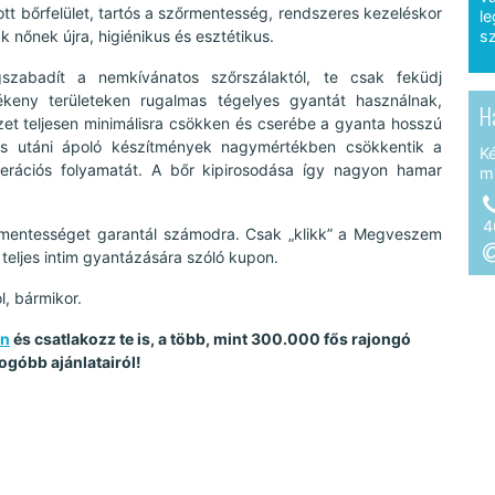
tt bőrfelület, tartós a szőrmentesség, rendszeres kezeléskor
le
 nőnek újra, higiénikus és esztétikus.
sz
gszabadít a nemkívánatos szőrszálaktól, te csak feküdj
zékeny területeken rugalmas tégelyes gyantát használnak,
H
zet teljesen minimálisra csökken és cserébe a gyanta hosszú
lés utáni ápoló készítmények nagymértékben csökkentik a
K
generációs folyamatát. A bőr kipirosodása így nagyon hamar
m
4
rmentességet garantál számodra. Csak „klikk” a Megveszem
s teljes intim gyantázására szóló kupon.
l, bármikor.
on
és csatlakozz te is, a több, mint 300.000 fős rajongó
ogóbb ajánlatairól!