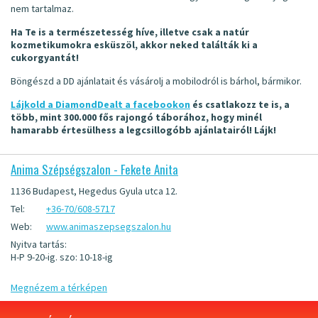
nem tartalmaz.
Ha Te is a természetesség híve, illetve csak a natúr
kozmetikumokra esküszöl, akkor neked találták ki a
cukorgyantát!
Böngészd a DD ajánlatait és vásárolj a mobilodról is bárhol, bármikor.
Lájkold a DiamondDealt a facebookon
és csatlakozz te is, a
több, mint 300.000 fős rajongó táborához, hogy minél
hamarabb értesülhess a legcsillogóbb ajánlatairól! Lájk!
Anima Szépségszalon - Fekete Anita
1136 Budapest, Hegedus Gyula utca 12.
Tel:
+36-70/608-5717
Web:
www.animaszepsegszalon.hu
Nyitva tartás:
H-P 9-20-ig. szo: 10-18-ig
Megnézem a térképen