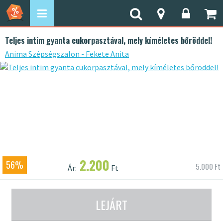
Teljes intim gyanta cukorpasztával, mely kíméletes bőröddel!
Anima Szépségszalon - Fekete Anita
2.200
56%
5.000 Ft
Ár:
Ft
LEJÁRT