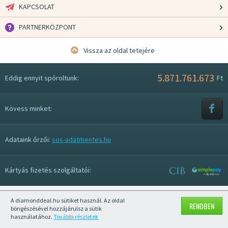
KAPCSOLAT
PARTNERKÖZPONT
Vissza az oldal tetejére
5.871.761.673
Eddig ennyit spóroltunk:
Ft
Kövess minket:
Adataink őrzői:
sos-adatmentes.hu
Kártyás fizetés szolgáltatói:
A diamonddeal.hu sütiket használ. Az oldal
Mobil nézet kikapcsolása
RENDBEN
böngészésével hozzájárulsz a sütik
használatához.
További részletek