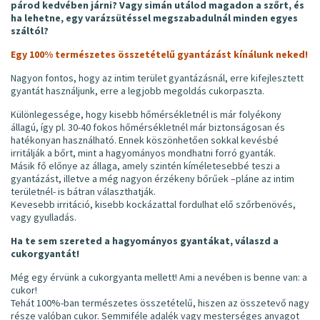
párod kedvében járni? Vagy simán utálod magadon a szőrt, és
ha lehetne, egy varázsütéssel megszabadulnál minden egyes
száltól?
Egy 100% természetes összetételű gyantázást kínálunk neked!
Nagyon fontos, hogy az intim terület gyantázásnál, erre kifejlesztett
gyantát használjunk, erre a legjobb megoldás cukorpaszta.
Különlegessége, hogy kisebb hőmérsékletnél is már folyékony
állagú, így pl. 30-40 fokos hőmérsékletnél már biztonságosan és
hatékonyan használható. Ennek köszönhetően sokkal kevésbé
irritálják a bőrt, mint a hagyományos mondhatni forró gyanták.
Másik fő előnye az állaga, amely szintén kíméletesebbé teszi a
gyantázást, illetve a még nagyon érzékeny bőrűek –pláne az intim
területnél- is bátran választhatják.
Kevesebb irritáció, kisebb kockázattal fordulhat elő szőrbenövés,
vagy gyulladás.
Ha te sem szereted a hagyományos gyantákat, válaszd a
cukorgyantát!
Még egy érvünk a cukorgyanta mellett! Ami a nevében is benne van: a
cukor!
Tehát 100%-ban természetes összetételű, hiszen az összetevő nagy
része valóban cukor. Semmiféle adalék vagy mesterséges anyagot