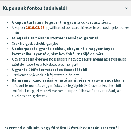
Kuponunk fontos tudnivalói
A kupon tartalma teljes intim gyanta cukorpasztával.
A kupon
2016.01.29
-ig válthatod be, csak előzetes telefonos bejelentkezés
után.
Az eljárás tartósabb szőrmentességet garantál.
Csak hölgyek vehetik igénybe!
A cukorpaszta gyanta sokkal jobb, mint a hagyományos
kozmetikai gyanták, hisz kevésbé irritálják a bőrt.
A gyantázásra érdemes hosszabbra hagyott szőrrel menni az egyszerűbb
szőrtelenítésért és a tökéletes eredményért!
A gyanta 100% természetes összetételű!
Érzékeny bőrűeknek is kifejezetten ajánlott!
Bármennyi kupon vásárolható saját részre vagy ajándékba is!
Időpont lemondás vagy módosítás legfeljebb 24 órával a kezelés előtt
történhet meg, ellenkező esetben a kupon felhasználtnak minősül, az
alkalom pedig elveszik.
Szereted a bikinit, vagy fürdőzni készülsz? Netán szeretnél