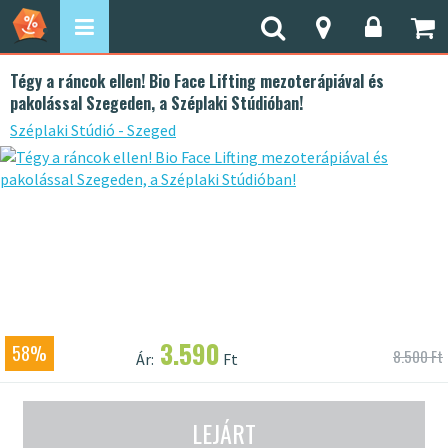
Tégy a ráncok ellen! Bio Face Lifting mezoterápiával és
pakolással Szegeden, a Széplaki Stúdióban!
Széplaki Stúdió - Szeged
3.590
58%
8.500 Ft
Ár:
Ft
LEJÁRT