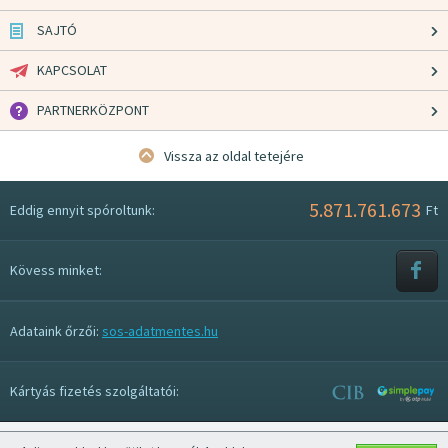
SAJTÓ
KAPCSOLAT
PARTNERKÖZPONT
Vissza az oldal tetejére
5.871.761.673
Eddig ennyit spóroltunk:
Ft
Kövess minket:
Adataink őrzői:
sos-adatmentes.hu
Kártyás fizetés szolgáltatói: