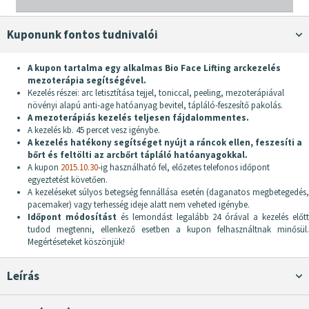
Kuponunk fontos tudnivalói
A kupon tartalma egy alkalmas Bio Face Lifting arckezelés
mezoterápia segítségével.
Kezelés részei: arc letisztítása tejjel, toniccal, peeling, mezoterápiával
növényi alapú anti-age hatóanyag bevitel, tápláló-feszesítő pakolás.
A mezoterápiás kezelés teljesen fájdalommentes.
A kezelés kb. 45 percet vesz igénybe.
A kezelés hatékony segítséget nyújt a ráncok ellen, feszesíti a
bőrt és feltölti az arcbőrt tápláló hatóanyagokkal.
A kupon
2015.10.30
-ig használható fel, előzetes telefonos időpont
egyeztetést követően.
A kezeléseket súlyos betegség fennállása esetén (daganatos megbetegedés,
pacemaker) vagy terhesség ideje alatt nem veheted igénybe.
Időpont módosítást
és lemondást legalább 24 órával a kezelés előt
tudod megtenni, ellenkező esetben a kupon felhasználtnak minősül.
Megértéseteket köszönjük!
Leírás