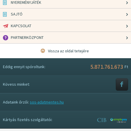
NYEREMÉNYJÁTÉK
SAJTÓ
KAPCSOLAT
PARTNERKÖZPONT
Vissza az oldal tetejére
5.871.761.673
Eddig ennyit spóroltunk:
Ft
Kövess minket:
Adataink őrzői:
sos-adatmentes.hu
Kártyás fizetés szolgáltatói: