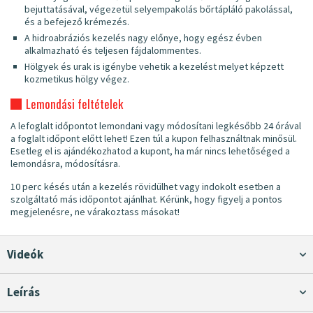
bejuttatásával, végezetül selyempakolás bőrtápláló pakolással,
és a befejező krémezés.
A hidroabráziós kezelés nagy előnye, hogy egész évben
alkalmazható és teljesen fájdalommentes.
Hölgyek és urak is igénybe vehetik a kezelést melyet képzett
kozmetikus hölgy végez.
Lemondási feltételek
A lefoglalt időpontot lemondani vagy módosítani legkésőbb 24 órával
a foglalt időpont előtt lehet! Ezen túl a kupon felhasználtnak minősül.
Esetleg el is ajándékozhatod a kupont, ha már nincs lehetőséged a
lemondásra, módosításra.
10 perc késés után a kezelés rövidülhet vagy indokolt esetben a
szolgáltató más időpontot ajánlhat. Kérünk, hogy figyelj a pontos
megjelenésre, ne várakoztass másokat!
Videók
Leírás