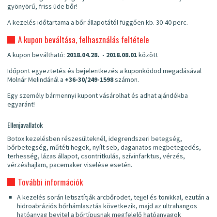
gyönyörű, friss üde bőr!
A kezelés időtartama a bőr állapotától függően kb. 30-40 perc.
A kupon beváltása, felhasználás feltétele
A kupon beváltható:
2018.04.28. - 2018.08.01
között
Időpont egyeztetés és bejelentkezés a kuponkódod megadásával
Molnár Melindánál a
+36-30/249-1598
számon.
Egy személy bármennyi kupont vásárolhat és adhat ajándékba
egyaránt!
Ellenjavallatok
Botox kezelésben részesülteknél, idegrendszeri betegség,
bőrbetegség, műtéti hegek, nyílt seb, daganatos megbetegedés,
terhesség, lázas állapot, csontritkulás, szívinfarktus, vérzés,
vérzéshajlam, pacemaker viselése esetén.
További információk
A kezelés során letisztítják arcbőrödet, tejjel és tonikkal, ezután a
hidroabráziós bőrhámlasztás következik, majd az ultrahangos
hatóanyag bevitel a bőrtípusnak megfelelő hatóanyagok