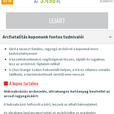
3.490
61%
8.900 Ft
Ár:
Ft
LEJÁRT
Arcfiatalítás kuponunk fontos tudnivalói
Várd a tavaszt fiatalos, ragyogó arcbőrrel a kuponnal most
kedvezményesen!
A kezeléskombináció segítségével feszes, táplált és rugalmas
lesz az arcbőröd, fájdalom nélkül!
A ChocOrange Szalon frekventált helyen, a 4-6-os villamos vonalán
található, a Harminckettesek terétől nem messze.
A kupon tartalma
Hidroabráziós arckezelés, ultrahangos hatóanyag bevitellel az
arcod ragyogásáért.
A hidroabrázió felfrissíti a bőrt, leszedi az elhalt hámsejteket.
Az ultrahang hatóanyagot juttat az arcbőrödbe az eredmény