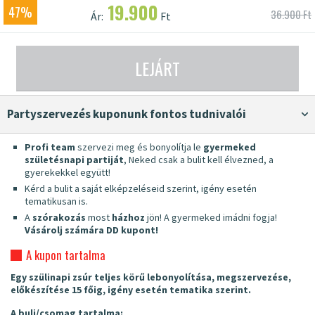
19.900
47%
36.900 Ft
Ár:
Ft
LEJÁRT
Partyszervezés kuponunk fontos tudnivalói
Profi team
szervezi meg és bonyolítja le
gyermeked
születésnapi partiját
, Neked csak a bulit kell élvezned, a
gyerekekkel együtt!
Kérd a bulit a saját elképzeléseid szerint, igény esetén
tematikusan is.
A
szórakozás
most
házhoz
jön! A gyermeked imádni fogja!
Vásárolj számára DD kupont!
A kupon tartalma
Egy szülinapi zsúr teljes körű lebonyolítása, megszervezése,
előkészítése 15 főig, igény esetén tematika szerint.
A buli/csomag tartalma: