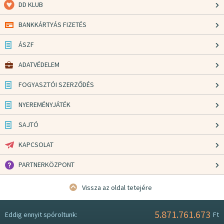
DD KLUB
BANKKÁRTYÁS FIZETÉS
ÁSZF
ADATVÉDELEM
FOGYASZTÓI SZERZŐDÉS
NYEREMÉNYJÁTÉK
SAJTÓ
KAPCSOLAT
PARTNERKÖZPONT
Vissza az oldal tetejére
5.871.761.673
Eddig ennyit spóroltunk:
Ft