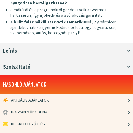
nyugodtan beszélgethetnek.
A mókáról és a programokról gondoskodik a Gyermek-
Partiszerviz, így a jókedv és a szórakozás garantált!
A bulit felár nélkül szervezik tematikussá,
így bármikor
ajándékozhatsz a gyermekednek például egy Jégvarázsos,
szuperhősös, autós, hercegnős partyt!
Leírás
Szolgáltató
HASONLÓ AJÁNLATOK
AKTUÁLIS AJÁNLATOK
HOGYAN MŰKÖDÜNK
DD KREDITGYŰJTÉS