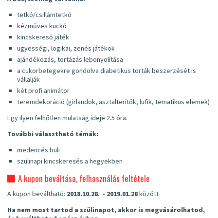
tetkó/csillámtetkó
kézműves kuckó
kincskereső játék
ügyességi, logikai, zenés játékok
ajándékozás, tortázás lebonyolítása
a cukorbetegekre gondolva diabetikus torták beszerzését is
vállalják
két profi animátor
teremdekoráció (girlandok, asztalterítők, lufik, tematikus elemek)
Egy ilyen felhőtlen mulatság ideje 2.5 óra.
További választható témák:
medencés buli
szülinapi kincskeresés a hegyekben
A kupon beváltása, felhasználás feltétele
A kupon beváltható:
2018.10.28. - 2019.01.28
között
Ha nem most tartod a szülinapot, akkor is megvásárolhatod,