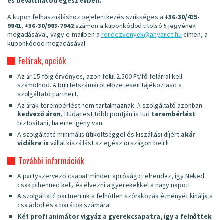
és beválthatod egész évben.
A kupon felhasználáshoz bejelentkezés szükséges a
+36-30/435-
9841
,
+36-30/983-7942
számon a kuponkódod utolsó 5 jegyének
megadásával, vagy e-mailben a
rendezvenyek@anyanet.hu
címen, a
kuponkódod megadásával.
Felárak, opciók
Az ár 15 főig érvényes, azon felül 2.500 Ft/fő felárral kell
számolnod. A buli létszámáról előzetesen tájékoztasd a
szolgáltató partnert.
Az árak terembérlést nem tartalmaznak. A szolgáltató azonban
kedvező áron
, Budapest több pontján is tud
terembérlést
biztosítani, ha erre igény van.
A szolgáltató minimális útiköltséggel és kiszállási díjért
akár
vidékre is
vállal kiszállást az egész országon belül!
További információk
A partyszervező csapat minden apróságot elrendez, így Neked
csak pihenned kell, és élvezni a gyerekekkel a nagy napot!
A szolgáltató partnerünk a felhőtlen szórakozás élményét kínálja a
családod és a barátok számára!
Két profi animátor vigyáz a gyerekcsapatra, így a felnőttek