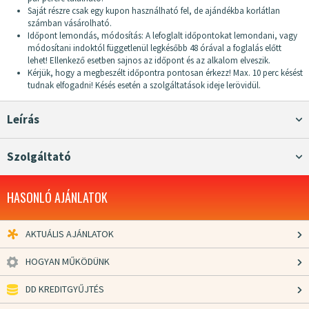
Saját részre csak egy kupon használható fel, de ajándékba korlátlan
számban vásárolható.
Időpont lemondás, módosítás: A lefoglalt időpontokat lemondani, vagy
módosítani indoktól függetlenül legkésőbb 48 órával a foglalás előtt
lehet! Ellenkező esetben sajnos az időpont és az alkalom elveszik.
Kérjük, hogy a megbeszélt időpontra pontosan érkezz! Max. 10 perc késést
tudnak elfogadni! Késés esetén a szolgáltatások ideje lerövidül.
Leírás
Szolgáltató
HASONLÓ AJÁNLATOK
AKTUÁLIS AJÁNLATOK
HOGYAN MŰKÖDÜNK
DD KREDITGYŰJTÉS