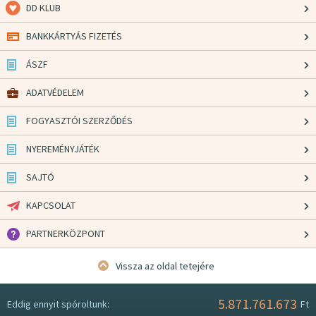
DD KLUB
BANKKÁRTYÁS FIZETÉS
ÁSZF
ADATVÉDELEM
FOGYASZTÓI SZERZŐDÉS
NYEREMÉNYJÁTÉK
SAJTÓ
KAPCSOLAT
PARTNERKÖZPONT
Vissza az oldal tetejére
5.871.761.673
Eddig ennyit spóroltunk:
Ft