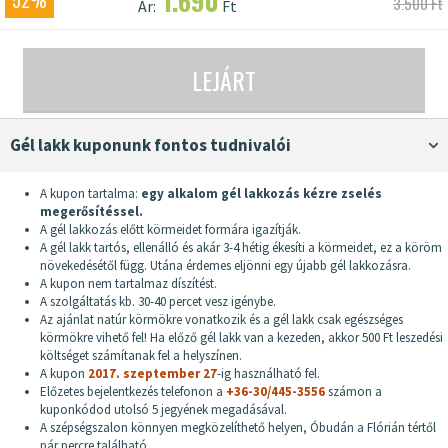
1.690
52%
3.500 Ft
Ár:
Ft
LEJÁRT
gél lakk kuponunk fontos tudnivalói
A kupon tartalma:
egy alkalom gél lakkozás kézre zselés
megerősítéssel.
A gél lakkozás előtt körmeidet formára igazítják.
A gél lakk tartós, ellenálló és akár 3-4 hétig ékesíti a körmeidet, ez a köröm
növekedésétől függ. Utána érdemes eljönni egy újabb gél lakkozásra.
A kupon nem tartalmaz díszítést.
A szolgáltatás kb. 30-40 percet vesz igénybe.
Az ajánlat natúr körmökre vonatkozik és a gél lakk csak egészséges
körmökre vihető fel! Ha előző gél lakk van a kezeden, akkor 500 Ft leszedési
költséget számítanak fel a helyszínen.
A kupon
2017. szeptember 27
-ig használható fel.
Előzetes bejelentkezés telefonon a
+36-30/445-3556
számon a
kuponkódod utolsó 5 jegyének megadásával.
A szépségszalon könnyen megközelíthető helyen, Óbudán a Flórián tértől
pár percre található.