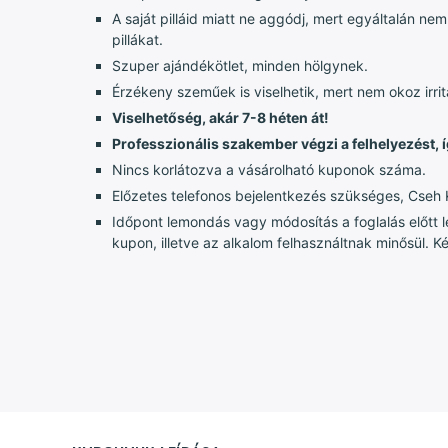
A saját pilláid miatt ne aggódj, mert egyáltalán ne
pillákat.
Szuper ajándékötlet, minden hölgynek.
Érzékeny szeműek is viselhetik, mert nem okoz irrit
Viselhetőség, akár 7-8 héten át!
Professzionális szakember végzi a felhelyezést, í
Nincs korlátozva a vásárolható kuponok száma.
Előzetes telefonos bejelentkezés szükséges, Cseh 
Időpont lemondás vagy módosítás a foglalás előtt l
kupon, illetve az alkalom felhasználtnak minősül. 