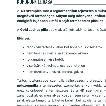
KUPONUNK LEÍRÁSA
A
4D szempilla már a legkorszerűbb fejlesztés a műs
megnöveli tartósságát. Súlyuk még könnyebb, ezáltal 
eddiginél is jobban kíméli a saját természetes pillákat.
A
Gold Lashes pilla
azoknak ajánlott, akik tartósan dúsab
Előnyei:
rendkívül tartósak, akár két hónapig is viselhetők.
nem tesznek kárt a saját szempillákban
folyamatosan viselhetők
viselésük kényelmes, észrevehetetlen
nem érzékeny a vízre, párára, gőzre
Tartós, biztonságos szempilla felhelyezés, professzion
műszempilla
a természetes szempilláknál könnyebb, tel
érez különbéget a természetes és a
4D szempilla
kö
zuhanyozhat, és még alvás közben sem sérül. A szempi
pillák élettartamáig tart. Illetve kerülni kell az olaj tart
nem sérül, kérésre bármikor könnyedén eltávolítható. A 