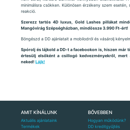
minimálisra csökken. Különösen érzékeny szem esetén, sp
reakció.
Szerezz tartós 4D luxus, Gold Lashes pillákat mindö
Mangóvirág Szépségházban, mindössze 3.990 Ft-ért!
Böngészd a DD ajánlatait a mobilodról és vásárolj kényel
Spórolj és lájkold a DD-t a facebookon is, hiszen már 
értesülj elsőként a csillogó kedvezményekről, mert
neked!
Lájk!
AMIT KÍNÁLUNK
BŐVEBBEN
Aktuális ajánlataink
Hogyan működünk?
Termékek
DD kreditgyűjtés