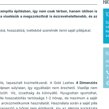
HA
zempilla építésben, így nem csak térben, hanem időben is
1
a viselésük a megszokottnál is észrevehetetlenebb, és az
S
vá
bá, hosszabbá, íveltebbé szeretnék tenni saját pillájukat.
le
sz
H
K
m
4
ális, tapasztalt kozmetikusnál. A Gold Lashes
4 Dimenziós
jesen súlytalan, így egyáltalán nem érezhető. Viselője nem
zött. Víz, izzadtság és könnyálló. Nyugodtan sportolhat,
lla hosszabbítás tartóssága 1-2 hónap, de maximum a saját
almú arckozmetikumok használatát. Használata során a saját pilla
ragasztó a bőrrel nem érintkezik, így az allergia kockázata