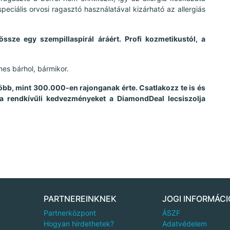
eciális orvosi ragasztó használatával kizárható az allergiás
ssze egy szempillaspirál áráért. Profi kozmetikustól, a
mes bárhol, bármikor.
több, mint 300.000-en rajonganak érte. Csatlakozz te is és
 a rendkívűli kedvezményeket a DiamondDeal lecsiszolja
PARTNEREINKNEK
JOGI INFORMÁCI
Partnerközpont
ÁSZF
Hogyan hirdethetek?
Adatvédelem