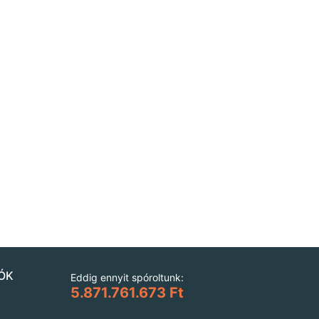
ÓK
Eddig ennyit spóroltunk:
5.871.761.673 Ft