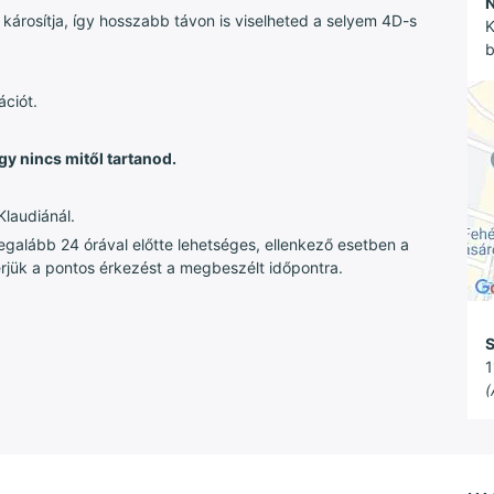
N
m károsítja, így hosszabb távon is viselheted a selyem 4D-s
K
b
ációt.
gy nincs mitől tartanod.
Klaudiánál.
egalább 24 órával előtte lehetséges, ellenkező esetben a
Kérjük a pontos érkezést a megbeszélt időpontra.
S
1
(