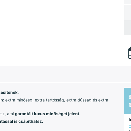
zesítenek.
B
n: extra minőség, extra tartósság, extra dússág és extra
lsz, ami
garantált luxus minőséget jelent.
I
tással is csábíthatsz.