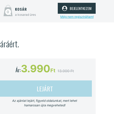
bejelentkezem
kosár
0
a kosarad üres
Még nem regisztráltam!
áráért.
3.990
Ár:
Ft
13.000 Ft
LEJÁRT
Az ajánlat lejárt, figyeld oldalunkat, mert lehet
hamarosan újra megveheted!