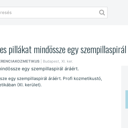
es pillákat mindössze egy szempillaspirál 
FERENCIAKOZMETIKUS
| Budapest, XI. ker.
sze egy szempillaspirál áráért. Profi kozmetikustó,
ikában (XI. kerület).