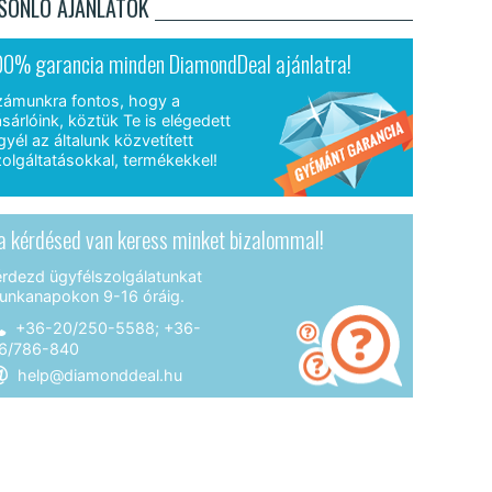
SONLÓ AJÁNLATOK
00% garancia minden DiamondDeal ajánlatra!
zámunkra fontos, hogy a
sárlóink, köztük Te is elégedett
gyél az általunk közvetített
olgáltatásokkal, termékekkel!
a kérdésed van keress minket bizalommal!
érdezd ügyfélszolgálatunkat
unkanapokon 9-16 óráig.
+36-20/250-5588; +36-
6/786-840
help@diamonddeal.hu