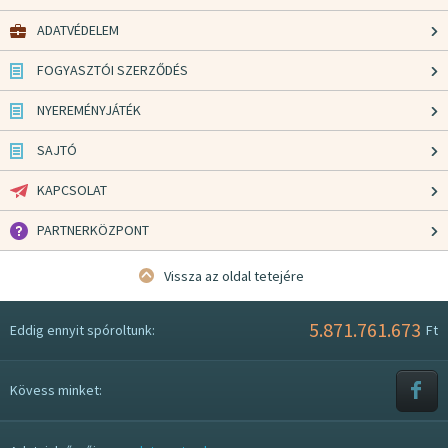
ADATVÉDELEM
FOGYASZTÓI SZERZŐDÉS
NYEREMÉNYJÁTÉK
SAJTÓ
KAPCSOLAT
PARTNERKÖZPONT
Vissza az oldal tetejére
5.871.761.673
Eddig ennyit spóroltunk:
Ft
Kövess minket: