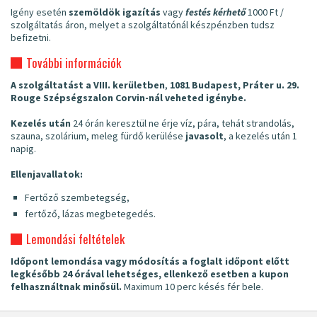
Igény esetén
szemöldök igazítás
vagy
festés
kérhető
1000 Ft /
szolgáltatás áron, melyet a szolgáltatónál készpénzben tudsz
befizetni.
További információk
A szolgáltatást a
VIII
. kerületben
,
1081 Budapest, Práter u. 29.
Rouge Szépségszalon Corvin-nál
veheted igénybe.
Kezelés után
24 órán keresztül ne érje víz, pára, tehát strandolás,
szauna, szolárium, meleg fürdő kerülése
javasolt
, a kezelés után 1
napig.
Ellenjavallatok:
Fertőző szembetegség,
fertőző, lázas megbetegedés.
Lemondási feltételek
Időpont lemondása vagy módosítás a foglalt időpont előtt
legkésőbb 24 órával lehetséges, ellenkező esetben a kupon
felhasználtnak minősül.
Maximum 10 perc késés fér bele.