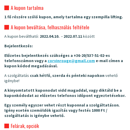
A kupon tartalma
1 fő részére szóló kupon, amely tartalma egy szempilla lifting.
A kupon beváltása, felhasználás feltétele
A kupon beváltható:
2022.04.10. - 2022.07.11
között
Bejelentkezés:
Előzetes bejelentkezés szükséges a
+36-20/537-51-02
-es
telefonszámon vagy a
corvinrouge@gmail.com
e-mail címen a
kupon kódod megadásával.
A szolgáltatás
csak hétfő, szerda és pénteki napokon
vehető
igénybe!
A kinyomtatott kuponodat vidd magaddal, vagy diktáld be a
kuponkódodat az előzetes telefonos időpont egyeztetésekor.
Egy személy egyszer vehet részt kuponnal a szolgáltatáson
.
Igény esetén szemöldök igazítás vagy festés 1000 Ft /
szolgáltatás is igénybe vehető.
Felárak, opciók