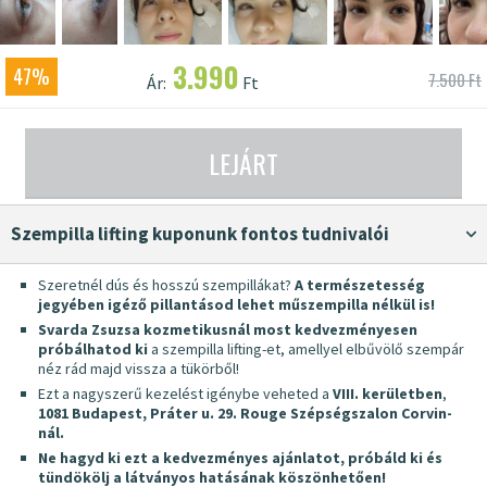
3.990
47%
7.500 Ft
Ár:
Ft
LEJÁRT
Szempilla lifting kuponunk fontos tudnivalói
Szeretnél dús és hosszú szempillákat?
A természetesség
jegyében igéző pillantásod lehet műszempilla nélkül is!
Svarda Zsuzsa kozmetikusnál most kedvezményesen
próbálhatod ki
a szempilla lifting-et, amellyel elbűvölő szempár
néz rád majd vissza a tükörből!
Ezt a nagyszerű kezelést igénybe veheted a
VIII
. kerületben
,
1081 Budapest, Práter u. 29. Rouge Szépségszalon Corvin-
nál.
Ne hagyd ki ezt a kedvezményes ajánlatot, próbáld ki és
tündökölj a látványos hatásának köszönhetően!