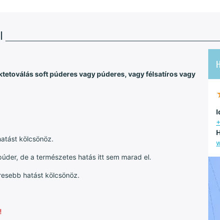
I
H
tetoválás soft púderes vagy púderes, vagy félsatíros vagy
I
H
atást kölcsönöz.
w
púder, de a természetes hatás itt sem marad el.
resebb hatást kölcsönöz.
!