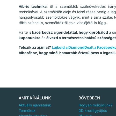
Hibrid technika:
itt a szemöldök szálnövekedés irán
technikával. A szemöldök eleje és felső része pedig a lágy
hangsúlyosabb szemöldökre vágyik, mint a sima szálas tec
több színnel is, szemöldöktől és a viselőjétől is függ.
Ha te is
kacérkodsz a gondolattal, hogy kipróbálod
a sm
kuponunkra
és
élvezd a természetes hatású szépséget, 
Tetszik az ajánlat?
Lájkold a DiamondDealt a Facebook
táborához, hogy minél hamarabb értesülhess a legcsill
AMIT KÍNÁLUNK
BŐVEBBEN
Aktuális ajánlataink
Hogyan működünk?
Termékek
DD kreditgyűjtés
Ajándékutalvány
DD klub