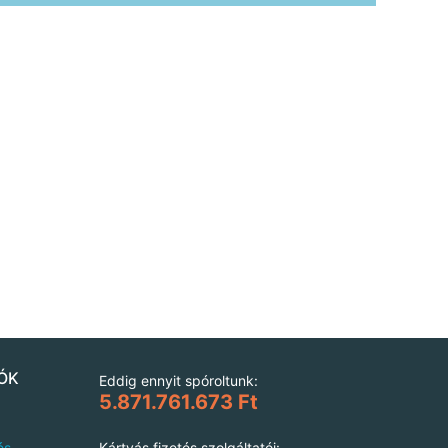
ÓK
Eddig ennyit spóroltunk:
5.871.761.673 Ft
és
Kártyás fizetés szolgáltatói: