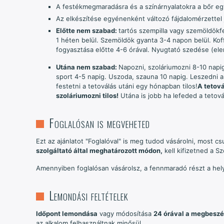
A festékmegmaradásra és a színárnyalatokra a bőr egy
Az elkészítése egyénenként változó fájdalomérzettel j
Előtte nem szabad:
tartós szempilla vagy szemöldökf
1 héten belül. Szemöldök gyanta 3-4 napon belül. Koffe
fogyasztása előtte 4-6 órával. Nyugtató szedése (ele
Utána nem szabad:
Napozni, szoláriumozni 8-10 napig
sport 4-5 napig. Uszoda, szauna 10 napig. Leszedni a 
festetni a tetoválás utáni egy hónapban tilos!
A tetová
szoláriumozni tilos!
Utána is jobb ha lefeded a teto
Foglalósan is megveheted
Ezt az ajánlatot "Foglalóval" is meg tudod vásárolni, most c
szolgáltató által meghatározott módon,
kell kifizetned a Sz
Amennyiben foglalósan vásárolsz, a fennmaradó részt a hel
Lemondási feltételek
Időpont lemondása
vagy módosítása
24 órával a megbeszél
az alkalom felhasználtnak minősül.