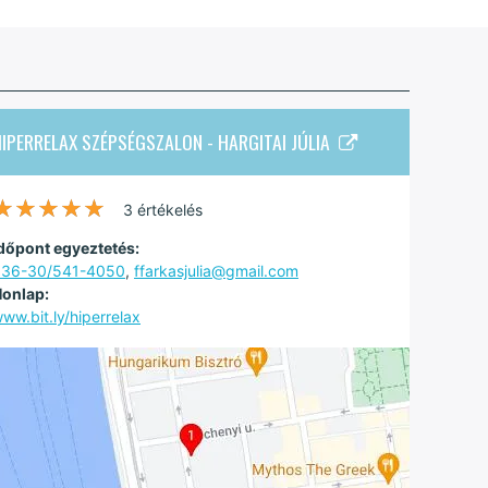
IPERRELAX SZÉPSÉGSZALON - HARGITAI JÚLIA
★★★★★
★★★★★
3 értékelés
dőpont egyeztetés:
+36-30/541-4050
,
ffarkasjulia@gmail.com
onlap:
ww.bit.ly/hiperrelax