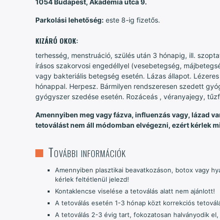
1054 Budapest, Akadémia utca 9.
Parkolási lehetőség:
este 8-ig fizetős.
KIZÁRÓ OKOK:
terhesség, menstruáció, szülés után 3 hónapig, ill. szopt
írásos szakorvosi engedéllyel (vesebetegség, májbetegs
vagy bakteriális betegség esetén. Lázas állapot. Lézeres
hónappal. Herpesz. Bármilyen rendszeresen szedett gyógy
gyógyszer szedése esetén. Rozáceás , véranyajegy, tűzfol
Amennyiben meg vagy fázva, influenzás vagy, lázad van
tetoválást nem áll módomban elvégezni, ezért kérlek mi
További információk
Amennyiben plasztikai beavatkozáson, botox vagy hya
kérlek feltétlenül jelezd!
Kontaklencse viselése a tetoválás alatt nem ajánlott!
A tetoválás esetén 1-3 hónap közt korrekciós tetovál
A tetoválás 2-3 évig tart, fokozatosan halványodik el,