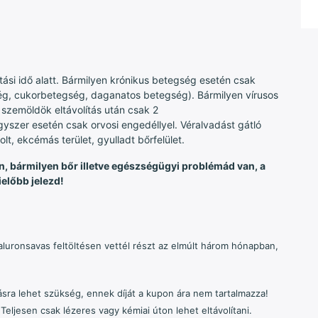
atási idő alatt. Bármilyen krónikus betegség esetén csak
ég, cukorbetegség, daganatos betegség). Bármilyen vírusos
 szemöldök eltávolítás után csak 2
szer esetén csak orvosi engedéllyel. Véralvadást gátló
t, ekcémás terület, gyulladt bőrfelület.
, bármilyen bőr illetve egészségügyi problémád van, a
előbb jelezd!
luronsavas feltöltésen vettél részt az elmúlt három hónapban,
ásra lehet szükség, ennek díját a kupon ára nem tartalmazza!
 Teljesen csak lézeres vagy kémiai úton lehet eltávolítani.