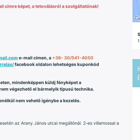
l címre képet, a tetoválásról a szolgáltatónak!
S
1
mail.com
e-mail címen, a
+36- 30/541-4050
relax/
facebook oldalon lehetséges kuponkód
H
É
eten, mindenképpen küldj fényképet a
nem végezhető el bármelyik típusú technika.
 enélkül nem vehető igénybe a kezelés.
esetén az Arany János utcai megállónál. 2-es villamossal a