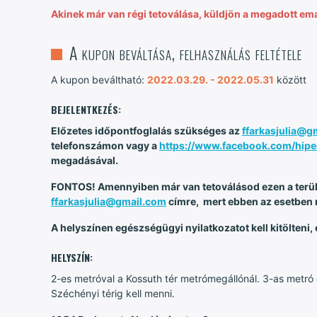
Akinek már van régi tetoválása, küldjön a megadott emai
A kupon beváltása, felhasználás feltétele
A kupon beváltható:
2022.03.29. - 2022.05.31
között
BEJELENTKEZÉS:
Előzetes időpontfoglalás szükséges az
ffarkasjulia@g
telefonszámon vagy a
https://www.facebook.com/hiper
megadásával.
FONTOS! Amennyiben már van tetoválásod ezen a terül
ffarkasjulia@gmail.com
címre, mert ebben az esetben 
A helyszínen egészségügyi nyilatkozatot kell kitölteni,
HELYSZÍN:
2-es metróval a Kossuth tér metrómegállónál. 3-as metró 
Széchényi térig kell menni.