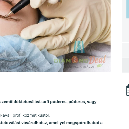
s szemöldöktetoválást soft púderes, púderes, vagy
ával, profi kozmetikustól.
toválást vásárolhatsz, amellyel megspórolhatod a