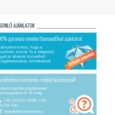
SONLÓ AJÁNLATOK
00% garancia minden DiamondDeal ajánlatra!
zámunkra fontos, hogy a
sárlóink, köztük Te is elégedett
gyél az általunk közvetített
olgáltatásokkal, termékekkel!
a kérdésed van keress minket bizalommal!
érdezd ügyfélszolgálatunkat
unkanapokon 9-16 óráig.
+36-20/250-5588; +36-
6/786-840
help@diamonddeal.hu