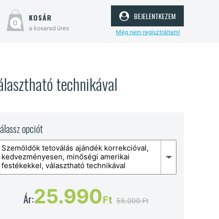
bejelentkezem
kosár
0
a kosarad üres
Még nem regisztráltam!
álasztható technikával
álassz opciót
Szemöldök tetoválás ajándék korrekcióval,
kedvezményesen, minőségi amerikai
festékekkel, választható technikával
25.990
Ár:
Ft
55.000 Ft