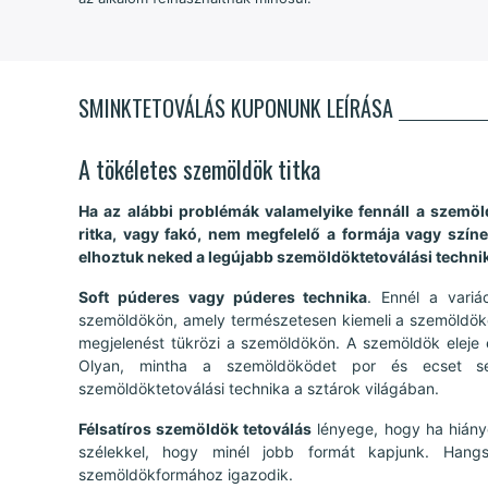
SMINKTETOVÁLÁS KUPONUNK LEÍRÁSA
A tökéletes szemöldök titka
Ha az alábbi problémák valamelyike fennáll a szemöl
ritka, vagy fakó, nem megfelelő a formája vagy szín
elhoztuk neked a legújabb szemöldöktetoválási techni
Soft púderes vagy púderes technika
. Ennél a variá
szemöldökön, amely természetesen kiemeli a szemöldököt
megjelenést tükrözi a szemöldökön. A szemöldök eleje 
Olyan, mintha a szemöldöködet por és ecset seg
szemöldöktetoválási technika a sztárok világában.
Félsatíros szemöldök tetoválás
lényege, hogy ha hiány
szélekkel, hogy minél jobb formát kapjunk. Hangs
szemöldökformához igazodik.