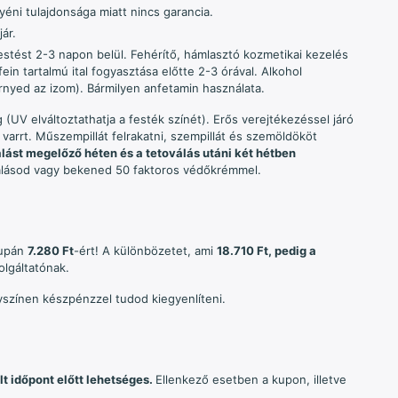
éni tulajdonsága miatt nincs garancia.
ár.
estést 2-3 napon belül. Fehérítő, hámlasztó kozmetikai kezelés
in tartalmú ital fogyasztása előtte 2-3 órával. Alkohol
rnyed az izom). Bármilyen anfetamin használata.
 (UV elváltoztathatja a festék színét). Erős verejtékezéssel járó
varrt. Műszempillát felrakatni, szempillát és szemöldököt
lást megelőző héten és a tetoválás utáni két hétben
válásod vagy bekened 50 faktoros védőkrémmel.
supán
7.280 Ft
-ért! A különbözetet, ami
18.710 Ft, pedig a
olgáltatónak.
yszínen készpénzzel tudod kiegyenlíteni.
t időpont előtt lehetséges.
Ellenkező esetben a kupon, illetve