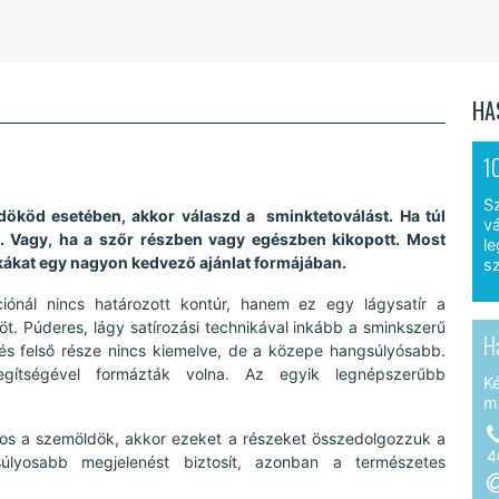
HA
1
S
dököd esetében, akkor válaszd a sminktetoválást. Ha túl
vá
e. Vagy, ha a szőr részben vagy egészben kikopott. Most
le
kákat egy nagyon kedvező ajánlat formájában.
sz
ciónál nincs határozott kontúr, hanem ez egy lágysatír a
. Púderes, lágy satírozási technikával inkább a sminkszerű
H
és felső része nincs kiemelve, de a közepe hangsúlyósabb.
ítségével formázták volna. Az egyik legnépszerűbb
K
m
os a szemöldök, akkor ezeket a részeket összedolgozzuk a
4
úlyosabb megjelenést biztosít, azonban a természetes