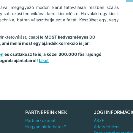
yával megegyező módon kerül tetoválásra részben szálas
 satírozási technikával kerül kiemelésre. Ha valaki egy kicsit
hnika, bátran választhatja ezt a fajtát. Készülhet egy, vagy
inktetoválást, csapj le
MOST kedvezményes DD
ami mellé most egy ajándék korrekció is jár.
on
és csatlakozz te is, a közel 300.000 fős rajongó
ogóbb ajánlatairól!
Like!
PARTNEREINKNEK
JOGI INFORMÁCI
Partnerközpont
ÁSZF
Hogyan hirdethetek?
Adatvédelem
Fogyasztói szerződ