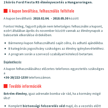
2 körös Ford Fiesta RS élményvezetés a Hungaroringen.
A kupon beváltása, felhasználás feltétele
A kupon beváltható:
2018.02.04. - 2018.05.30
között
Fontos!
Hideg, fagyott pályán nem lehetséges felhasználni a kupont,
ezért általában április és november között vannak az élménynapok a
balesetek elkerülése érdekében.
Bármennyi kupon felhasználható saját célra, és adható ajándékba.
B kategóriás jogosítvány szükséges az élmény igénybevételéhez.
A program során a szervező szabályait kötelező betartani.
Bejelentkezés:
A kupon felhasználásához előzetes telefonos egyeztetés szükséges
a
+36-20/222-1330
telefonszámon.
További információk
Extrém élmény
, igazi adrenalin bomba vár rád, ha a kormány mögé
ülsz!
Komplett
biztonsági felszerelés véd
majd, és a vezetés előtt