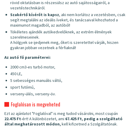
rövid oktatásban is részesülsz az autó sajátosságairól, a
vezetéstechnikáról.
Szakértő kísérőt is kapsz
, aki nem korlátoz a vezetésben, csak
segít megtalálni az ideális íveket, és tanácsaival kihozhatod a
maximumot magadból, az autóból!
Tökéletes ajándék autókedvelőknek, az extrém élmények
szerelmeseinek.
A hölgyek se ijedjenek meg, őket is szeretettel várják, hiszen
gyakran jobban vezetnek a férfiaknál!
Az autó fő paraméterei:
2000 cm3-es turbó motor,
450 LE,
5 sebességes manuális váltó,
sport futómű,
verseny-ülés, verseny-öv.
Foglalósan is megveheted
Ezt az ajánlatot "Foglalóval" is meg tudod vásárolni, most csupán
22.475 Ft
-ért! A különbözetet, ami
67.425 Ft, pedig a szolgáltató
által meghatározott módon,
kell kifizetned a Szolgáltatónak.