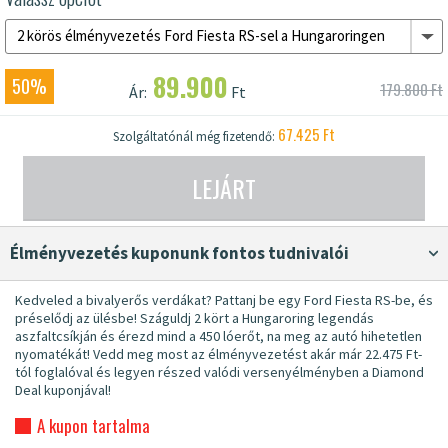
2 körös élményvezetés Ford Fiesta RS-sel a Hungaroringen
89.900
50%
179.800 Ft
Ár:
Ft
67.425 Ft
Szolgáltatónál még fizetendő:
LEJÁRT
élményvezetés kuponunk fontos tudnivalói
Kedveled a bivalyerős verdákat? Pattanj be egy Ford Fiesta RS-be, és
préselődj az ülésbe! Száguldj 2 kört a Hungaroring legendás
aszfaltcsíkján és érezd mind a 450 lóerőt, na meg az autó hihetetlen
nyomatékát! Vedd meg most az élményvezetést akár már 22.475 Ft-
tól foglalóval és legyen részed valódi versenyélményben a Diamond
Deal kuponjával!
A kupon tartalma