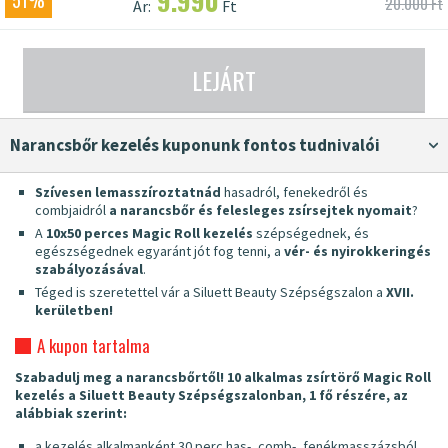
9.990
51%
20.000 Ft
Ár:
Ft
LEJÁRT
Narancsbőr kezelés kuponunk fontos tudnivalói
Szívesen lemasszíroztatnád
hasadról, fenekedről és
combjaidról
a narancsbőr és felesleges zsírsejtek nyomait
?
A
10x50 perces Magic Roll kezelés
szépségednek, és
egészségednek egyaránt jót fog tenni, a
vér- és nyirokkeringés
szabályozásával
.
Téged is szeretettel vár a Siluett Beauty Szépségszalon a
XVII.
kerületben!
A kupon tartalma
Szabadulj meg a narancsbőrtől! 10 alkalmas zsírtörő Magic Roll
kezelés a Siluett Beauty Szépségszalonban, 1 fő részére, az
alábbiak szerint:
a kezelés alkalmanként 30 perc has-, comb-, fenékmasszázsból,