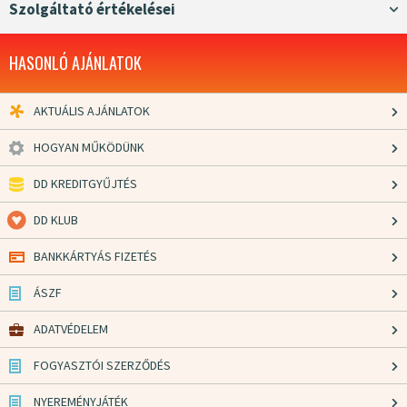
Szolgáltató értékelései
HASONLÓ AJÁNLATOK
AKTUÁLIS AJÁNLATOK
HOGYAN MŰKÖDÜNK
DD KREDITGYŰJTÉS
DD KLUB
BANKKÁRTYÁS FIZETÉS
ÁSZF
ADATVÉDELEM
FOGYASZTÓI SZERZŐDÉS
NYEREMÉNYJÁTÉK