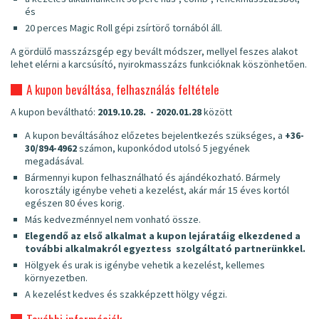
és
20 perces Magic Roll gépi zsírtörő tornából áll.
A gördülő masszázsgép egy bevált módszer, mellyel feszes alakot
lehet elérni a karcsúsító, nyirokmasszázs funkcióknak köszönhetően.
A kupon beváltása, felhasználás feltétele
A kupon beváltható:
2019.10.28. - 2020.01.28
között
A kupon beváltásához előzetes bejelentkezés szükséges, a
+36-
30/894-4962
számon, kuponkódod utolsó 5 jegyének
megadásával.
Bármennyi kupon felhasználható és ajándékozható. Bármely
korosztály igénybe veheti a kezelést, akár már 15 éves kortól
egészen 80 éves korig.
Más kedvezménnyel nem vonható össze.
Elegendő az első alkalmat a kupon lejáratáig elkezdened a
további alkalmakról egyeztess szolgáltató partnerünkkel.
Hölgyek és urak is igénybe vehetik a kezelést, kellemes
környezetben.
A kezelést kedves és szakképzett hölgy végzi.