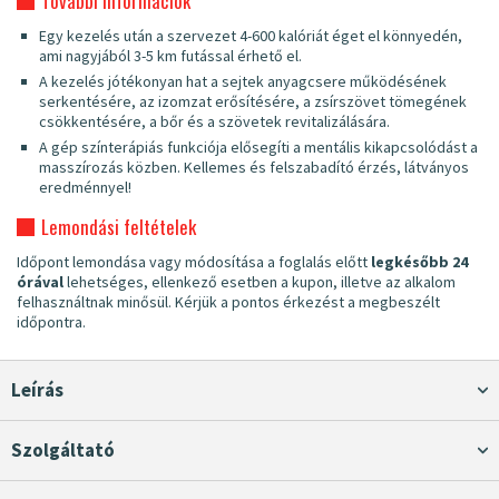
További információk
Egy kezelés után a szervezet 4-600 kalóriát éget el könnyedén,
ami nagyjából 3-5 km futással érhető el.
A kezelés jótékonyan hat a sejtek anyagcsere működésének
serkentésére, az izomzat erősítésére, a zsírszövet tömegének
csökkentésére, a bőr és a szövetek revitalizálására.
A gép színterápiás funkciója elősegíti a mentális kikapcsolódást a
masszírozás közben. Kellemes és felszabadító érzés, látványos
eredménnyel!
Lemondási feltételek
Időpont lemondása vagy módosítása a foglalás előtt
legkésőbb 24
órával
lehetséges, ellenkező esetben a kupon, illetve az alkalom
felhasználtnak minősül. Kérjük a pontos érkezést a megbeszélt
időpontra.
Leírás
Szolgáltató