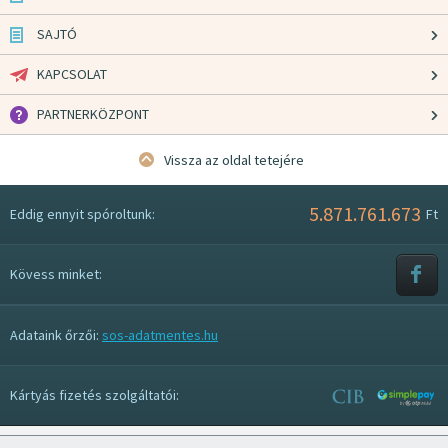
SAJTÓ
KAPCSOLAT
PARTNERKÖZPONT
Vissza az oldal tetejére
5.871.761.673
Eddig ennyit spóroltunk:
Ft
Kövess minket:
Adataink őrzői:
sos-adatmentes.hu
Kártyás fizetés szolgáltatói: