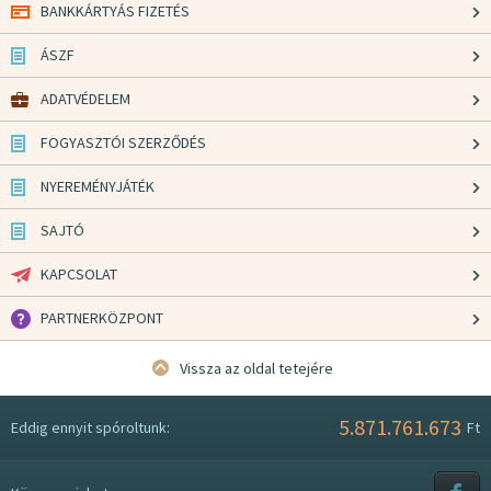
BANKKÁRTYÁS FIZETÉS
ÁSZF
ADATVÉDELEM
FOGYASZTÓI SZERZŐDÉS
NYEREMÉNYJÁTÉK
SAJTÓ
KAPCSOLAT
PARTNERKÖZPONT
Vissza az oldal tetejére
5.871.761.673
Eddig ennyit spóroltunk:
Ft