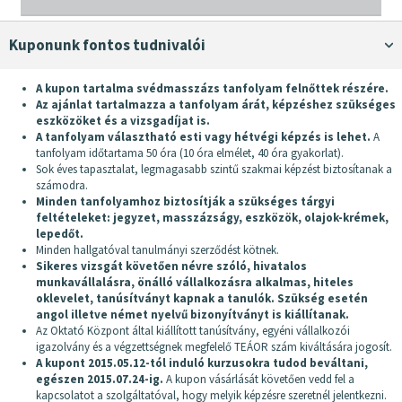
Kuponunk fontos tudnivalói
A kupon tartalma svédmasszázs tanfolyam felnőttek részére.
Az ajánlat tartalmazza a tanfolyam árát, képzéshez szükséges
eszközöket és a vizsgadíjat is.
A tanfolyam választható esti vagy hétvégi képzés is lehet.
A
tanfolyam időtartama 50 óra (10 óra elmélet, 40 óra gyakorlat).
Sok éves tapasztalat, legmagasabb szintű szakmai képzést biztosítanak a
számodra.
Minden tanfolyamhoz biztosítják a szükséges tárgyi
feltételeket: jegyzet, masszázságy, eszközök, olajok-krémek,
lepedőt.
Minden hallgatóval tanulmányi szerződést kötnek.
Sikeres vizsgát követően névre szóló, hivatalos
munkavállalásra, önálló vállalkozásra alkalmas, hiteles
oklevelet, tanúsítványt kapnak a tanulók. Szükség esetén
angol illetve német nyelvű bizonyítványt is kiállítanak.
Az Oktató Központ által kiállított tanúsítvány, egyéni vállalkozói
igazolvány és a végzettségnek megfelelő TEÁOR szám kiváltására jogosít.
A kupont 2015.05.12-tól induló kurzusokra tudod beváltani,
egészen 2015.07.24-ig.
A kupon vásárlását követően vedd fel a
kapcsolatot a szolgáltatóval, hogy melyik képzésre szeretnél jelentkezni.