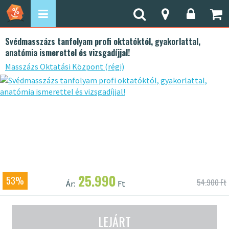
Svédmasszázs tanfolyam profi oktatóktól, gyakorlattal,
anatómia ismerettel és vizsgadíjjal!
Masszázs Oktatási Központ (régi)
25.990
53%
54.900 Ft
Ár:
Ft
LEJÁRT