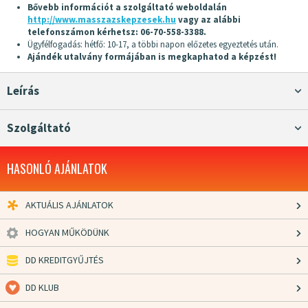
Bővebb információt a szolgáltató weboldalán
http://www.masszazskepzesek.hu
vagy az alábbi
telefonszámon kérhetsz: 06-70-558-3388.
Ügyfélfogadás: hétfő: 10-17, a többi napon előzetes egyeztetés után.
Ajándék utalvány formájában is megkaphatod a képzést!
Leírás
Szolgáltató
HASONLÓ AJÁNLATOK
AKTUÁLIS AJÁNLATOK
HOGYAN MŰKÖDÜNK
DD KREDITGYŰJTÉS
DD KLUB