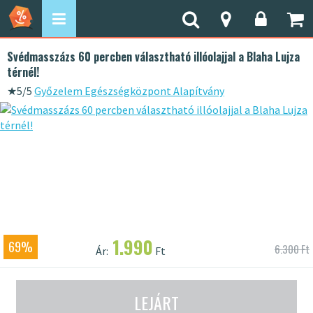
Svédmasszázs 60 percben választható illóolajjal a Blaha Lujza
térnél!
★
5/5
Győzelem Egészségközpont Alapítvány
1.990
69%
6.300 Ft
Ár:
Ft
LEJÁRT