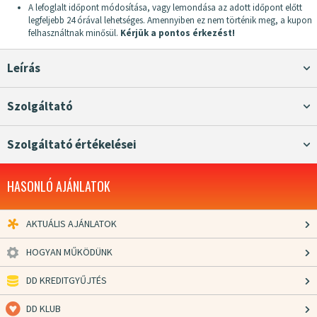
A lefoglalt időpont módosítása, vagy lemondása az adott időpont előtt
legfeljebb 24 órával lehetséges. Amennyiben ez nem történik meg, a kupon
felhasználtnak minősül.
Kérjük a pontos érkezést!
Leírás
Szolgáltató
Szolgáltató értékelései
HASONLÓ AJÁNLATOK
AKTUÁLIS AJÁNLATOK
HOGYAN MŰKÖDÜNK
DD KREDITGYŰJTÉS
DD KLUB