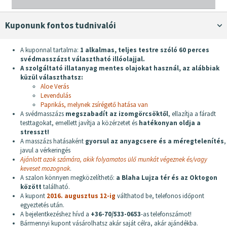
Kuponunk fontos tudnivalói
A kuponnal tartalma:
1 alkalmas, teljes testre szóló 60 perces
svédmasszázst választható illóolajjal.
A szolgáltató illatanyag mentes olajokat használ, az alábbiak
küzül választhatsz:
Aloe Verás
Levendulás
Paprikás, melynek zsírégető hatása van
A svédmasszázs
megszabadít az izomgörcsöktől
, ellazítja a fáradt
testtagokat, emellett javítja a közérzetet és
hatékonyan oldja a
stresszt!
A masszázs hatásaként
gyorsul az anyagcsere és a méregtelenítés
,
javul a vérkeringés
Ajánlott azok számára, akik folyamatos ülő munkát végeznek és/vagy
keveset mozognak
.
A szalon könnyen megközelíthető:
a Blaha Lujza tér és az Oktogon
között
található.
A kupont
2016. augusztus 12-ig
válthatod be, telefonos időpont
egyeztetés után.
A bejelentkezéshez hívd a
+36-70/533-0653
-as telefonszámot!
Bármennyi kupont vásárolhatsz akár saját célra, akár ajándékba.