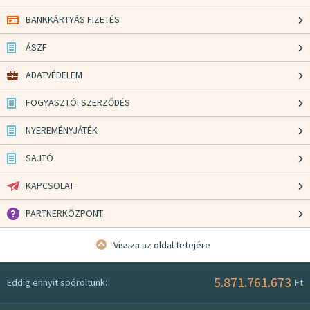
BANKKÁRTYÁS FIZETÉS
ÁSZF
ADATVÉDELEM
FOGYASZTÓI SZERZŐDÉS
NYEREMÉNYJÁTÉK
SAJTÓ
KAPCSOLAT
PARTNERKÖZPONT
Vissza az oldal tetejére
5.871.761.673
Eddig ennyit spóroltunk:
Ft