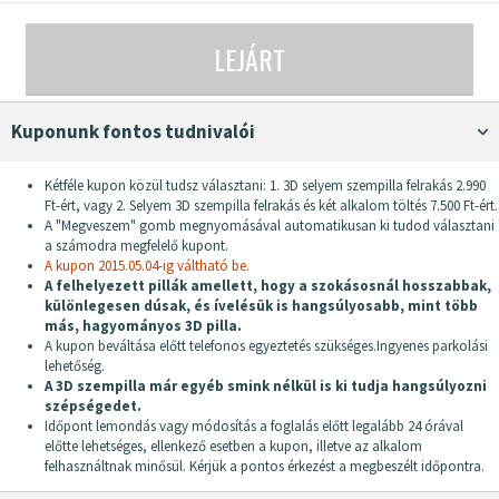
LEJÁRT
Kuponunk fontos tudnivalói
Kétféle kupon közül tudsz választani: 1. 3D selyem szempilla felrakás 2.990
Ft-ért, vagy 2. Selyem 3D szempilla felrakás és két alkalom töltés 7.500 Ft-ért.
A "Megveszem" gomb megnyomásával automatikusan ki tudod választani
a számodra megfelelő kupont.
A kupon 2015.05.04-ig váltható be.
A felhelyezett pillák amellett, hogy a szokásosnál hosszabbak,
különlegesen dúsak, és ívelésük is hangsúlyosabb, mint több
más, hagyományos 3D pilla.
A kupon beváltása előtt telefonos egyeztetés szükséges.Ingyenes parkolási
lehetőség.
A 3D szempilla már egyéb smink nélkül is ki tudja hangsúlyozni
szépségedet.
Időpont lemondás vagy módosítás a foglalás előtt legalább 24 órával
előtte lehetséges, ellenkező esetben a kupon, illetve az alkalom
felhasználtnak minősül. Kérjük a pontos érkezést a megbeszélt időpontra.