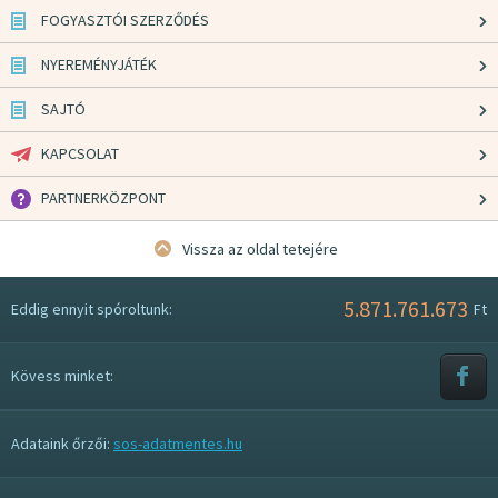
FOGYASZTÓI SZERZŐDÉS
NYEREMÉNYJÁTÉK
SAJTÓ
KAPCSOLAT
PARTNERKÖZPONT
Vissza az oldal tetejére
5.871.761.673
Eddig ennyit spóroltunk:
Ft
Kövess minket:
Adataink őrzői:
sos-adatmentes.hu