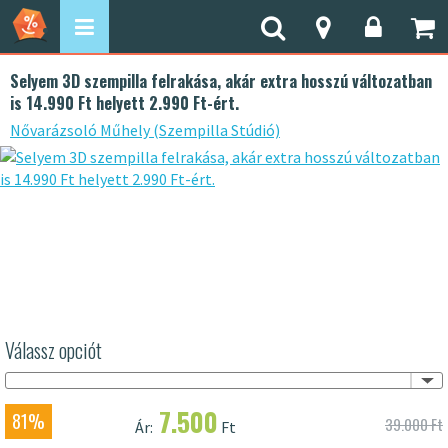
Selyem 3D szempilla felrakása, akár extra hosszú változatban
is 14.990 Ft helyett 2.990 Ft-ért.
Nővarázsoló Műhely (Szempilla Stúdió)
Válassz opciót
7.500
81%
39.000 Ft
Ár:
Ft