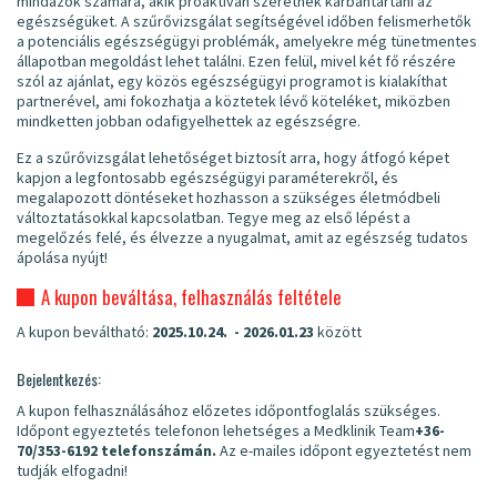
mindazok számára, akik proaktívan szeretnék karbantartani az
egészségüket. A szűrővizsgálat segítségével időben felismerhetők
a potenciális egészségügyi problémák, amelyekre még tünetmentes
állapotban megoldást lehet találni. Ezen felül, mivel két fő részére
szól az ajánlat, egy közös egészségügyi programot is kialakíthat
partnerével, ami fokozhatja a köztetek lévő köteléket, miközben
mindketten jobban odafigyelhettek az egészségre.
Ez a szűrővizsgálat lehetőséget biztosít arra, hogy átfogó képet
kapjon a legfontosabb egészségügyi paraméterekről, és
megalapozott döntéseket hozhasson a szükséges életmódbeli
változtatásokkal kapcsolatban. Tegye meg az első lépést a
megelőzés felé, és élvezze a nyugalmat, amit az egészség tudatos
ápolása nyújt!
A kupon beváltása, felhasználás feltétele
A kupon beváltható:
2025.10.24. - 2026.01.23
között
Bejelentkezés:
A kupon felhasználásához előzetes időpontfoglalás szükséges.
Időpont egyeztetés telefonon lehetséges a Medklinik Team
+36-
70/353-6192
telefonszámán.
Az e-mailes időpont egyeztetést nem
tudják elfogadni!