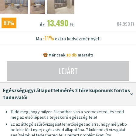
13.490
80%
64.990 Ft
Ár:
Ft
-11%
Ma
extra kedvezménnyel!
Már csak
10 db
maradt!
LEJÁRT
egészségügyi állapotfelmérés 2 főre kuponunk fontos
tudnivalói
Tudd meg, hogy milyen állapotban van a szervezeted, és tedd
meg az első lépést a teljeskörű egészség felé!
Ez az átfogó szűrővizsgálat lehetőséget ad arra, hogy mélyebb
betekintést nyerj egészséed állapotába. 7 különböző vizsgálat
segítségével fedezheted fel a rejtett problémákat, így