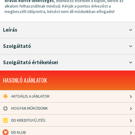
órával előtte lehetséges
, ellenkező esetben a kupon, illetve az
alkalom felhasználtnak minősül. Kérjük a pontos érkezést a
megbeszélt időpontra, késést nem áll módunkban elfogadni!
Leírás
Szolgáltató
Szolgáltató értékelései
HASONLÓ AJÁNLATOK
AKTUÁLIS AJÁNLATOK
HOGYAN MŰKÖDÜNK
DD KREDITGYŰJTÉS
DD KLUB