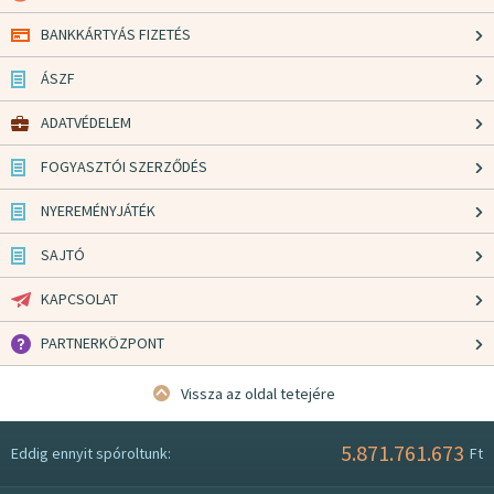
BANKKÁRTYÁS FIZETÉS
ÁSZF
ADATVÉDELEM
FOGYASZTÓI SZERZŐDÉS
NYEREMÉNYJÁTÉK
SAJTÓ
KAPCSOLAT
PARTNERKÖZPONT
Vissza az oldal tetejére
5.871.761.673
Eddig ennyit spóroltunk:
Ft