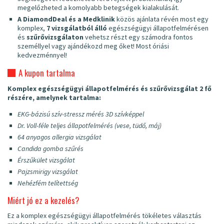
megelőzheted a komolyabb betegségek kialakulását.
A DiamondDeal és a Medklinik
közös ajánlata révén most egy
komplex,
7 vizsgálatból álló
egészségügyi állapotfelmérésen
és
szűrővizsgálaton
vehetsz részt egy számodra fontos
személlyel vagy ajándékozd meg őket! Most óriási
kedvezménnyel!
A kupon tartalma
Komplex egészségügyi állapotfelmérés és szűrővizsgálat 2 fő
részére, amelynek tartalma:
EKG-bázisú szív-stressz mérés 3D szívképpel
Dr. Voll-féle teljes állapotfelmérés (vese, tüdő, máj)
64 anyagos allergia vizsgálat
Candida gomba szűrés
Érszűkület vizsgálat
Pajzsmirigy vizsgálat
Nehézfém telítettség
Miért jó ez a kezelés?
Ez a komplex egészségügyi állapotfelmérés tökéletes választás