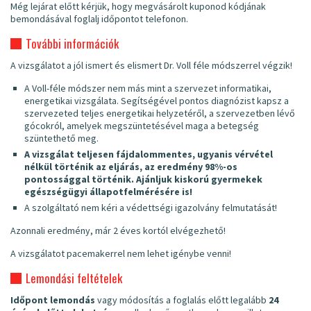
Még lejárat előtt kérjük, hogy megvásárolt kuponod kódjának
bemondásával foglalj időpontot telefonon.
További információk
A vizsgálatot a jól ismert és elismert Dr. Voll féle módszerrel végzik!
A Voll-féle módszer nem más mint a szervezet informatikai,
energetikai vizsgálata. Segítségével pontos diagnózist kapsz a
szervezeted teljes energetikai helyzetéről, a szervezetben lévő
gócokról, amelyek megszüntetésével maga a betegség
szüntethető meg.
A vizsgálat teljesen fájdalommentes, ugyanis vérvétel
nélkül történik az eljárás, az eredmény 98%-os
pontossággal történik. Ajánljuk kiskorú gyermekek
egészségügyi állapotfelmérésére is!
A szolgáltató nem kéri a védettségi igazolvány felmutatását!
Azonnali eredmény, már 2 éves kortól elvégezhető!
A vizsgálatot pacemakerrel nem lehet igénybe venni!
Lemondási feltételek
Időpont lemondás
vagy módosítás a foglalás előtt legalább
24