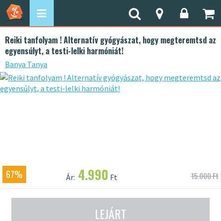
Reiki tanfolyam ! Alternatív gyógyászat, hogy megteremtsd az
egyensúlyt, a testi-lelki harmóniát!
Banya Tanya
4.990
67%
15.000 Ft
Ár:
Ft
LEJÁRT