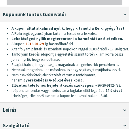
Kuponunk fontos tudnivalói
A kupon által alkalmad nyílik, hogy kitanuld a Reiki gyógyítást.
A Reiki segít egyensúlyban tartani a tested és a lelkedet.
Lehetőséged nyílik megteremteni a harmóniát az életedben.
A kupon
2016.01.29-
ig használható fel.
A tanfolyam pénteki és szombati napokon reggel 09.00 órától - 17:30-ig tart.
Tanfolyam kezdési időpontja egyeztetés szerint történik, amikorra össze
jön annyi fő, hogy elindulhasson.
Elsajátíthatod, hogyan segíts magadnak a legnehezebb percekben is.
Nemcsak magadnak, de másoknak is nagy segítséget nyújthatsz ezzel.
Nem csak felnőttek jelentkezését várom a tanfolyamra,
hanem
gyerekekét is 6-tól-14 éves korig.
Előzetes telefonos bejelentkezés szükséges:
+36/20-9192-792.
Időpont lemondás vagy módosítás a foglalás előtt legalább
24 órával
lehetséges, ellenkező esetben a kupon felhasználtnak minősül.
Leírás
Szolgáltató