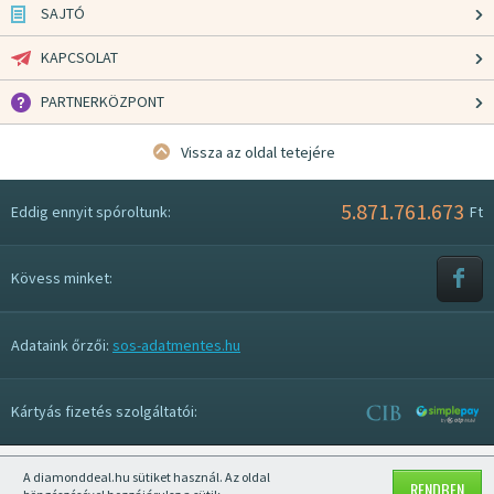
SAJTÓ
KAPCSOLAT
PARTNERKÖZPONT
Vissza az oldal tetejére
5.871.761.673
Eddig ennyit spóroltunk:
Ft
Kövess minket:
Adataink őrzői:
sos-adatmentes.hu
Kártyás fizetés szolgáltatói:
A diamonddeal.hu sütiket használ. Az oldal
Mobil nézet kikapcsolása
RENDBEN