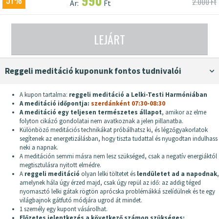
990
51%
2.000 Ft
Ár:
Ft
LEJÁRT
reggeli meditáció kuponunk fontos tudnivalói
A kupon tartalma:
reggeli meditáció a Lelki-Testi Harmóniában
A meditáció időpontja:
szerdánként 07:30-08:30
A meditáció egy teljesen természetes állapot
, amikor az elme
folyton cikázó gondolatai nem avatkoznak a jelen pillanatba.
Különböző meditációs technikákat próbálhatsz ki, és légzőgyakorlatok
segítenek az energetizálásban, hogy tiszta tudattal és nyugodtan indulhass
neki a napnak.
A meditáción semmi másra nem lesz szükséged, csak a negatív energiáktól
megtisztulásra nyitott elmédre.
A
reggeli meditáció
olyan lelki töltetet és
lendületet ad a napodnak
,
amelynek hála úgy érzed majd, csak úgy repül az idő: az addig téged
nyomasztó lelki gátak rögtön aprócska problémákká szelídülnek és te egy
világbajnok gátfutó módjára ugrod át mindet.
1 személy egy kupont vásárolhat.
Előzetes jelentkezés a következő számon szükséges: