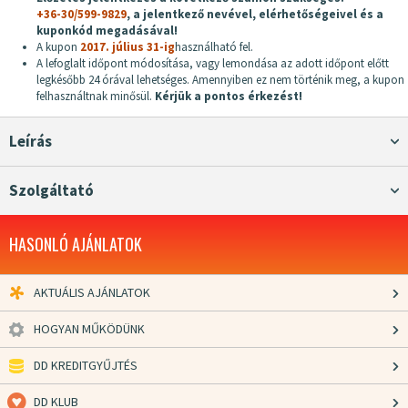
+36-30/599-9829
, a jelentkező nevével, elérhetőségeivel és a
kuponkód megadásával!
A kupon
2017.
július 31-ig
használható fel.
A lefoglalt időpont módosítása, vagy lemondása az adott időpont előtt
legkésőbb 24 órával lehetséges. Amennyiben ez nem történik meg, a kupon
felhasználtnak minősül.
Kérjük a pontos érkezést!
Leírás
Szolgáltató
HASONLÓ AJÁNLATOK
AKTUÁLIS AJÁNLATOK
HOGYAN MŰKÖDÜNK
DD KREDITGYŰJTÉS
DD KLUB