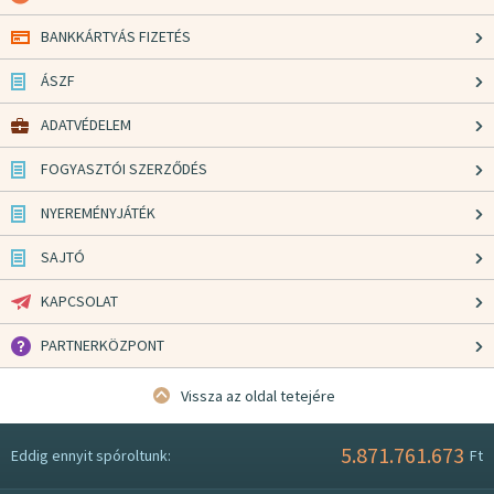
BANKKÁRTYÁS FIZETÉS
ÁSZF
ADATVÉDELEM
FOGYASZTÓI SZERZŐDÉS
NYEREMÉNYJÁTÉK
SAJTÓ
KAPCSOLAT
PARTNERKÖZPONT
Vissza az oldal tetejére
5.871.761.673
Eddig ennyit spóroltunk:
Ft