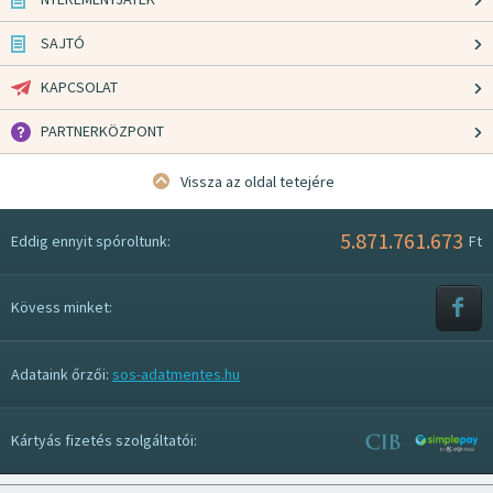
SAJTÓ
KAPCSOLAT
PARTNERKÖZPONT
Vissza az oldal tetejére
5.871.761.673
Eddig ennyit spóroltunk:
Ft
Kövess minket:
Adataink őrzői:
sos-adatmentes.hu
Kártyás fizetés szolgáltatói: