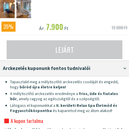
7.900
35%
12.000 Ft
Ár:
Ft
LEJÁRT
Arckezelés kuponunk fontos tudnivalói
Tapasztald meg a mélytisztító arckezelés csodáját és engedd,
hogy
bőröd újra életre keljen!
A mélytisztító arckezelés eredménye a
friss, üde és fiatalos
bőr
, amely ragyog az egészségtől és a szépségtől.
Látogass el kuponunkkal a
II. kerületi Relax Spa Életmód és
Fogyasztóközpontba
és kaparintsd meg az álom alakod!
A kupon tartalma