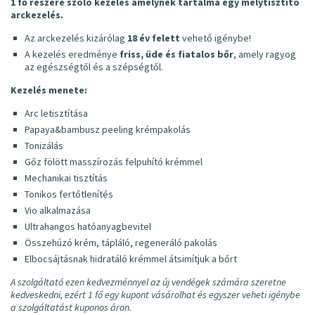
1 fő részére szóló kezelés amelynek tartalma egy mélytisztító
arckezelés.
Az arckezelés kizárólag
18 év felett
vehető igénybe!
A kezelés eredménye
friss, üde és fiatalos bőr
, amely ragyog
az egészségtől és a szépségtől.
Kezelés menete:
Arc letisztítása
Papaya&bambusz peeling krémpakolás
Tonizálás
Gőz fölött masszírozás felpuhító krémmel
Mechanikai tisztítás
Tonikos fertőtlenítés
Vio alkalmazása
Ultrahangos hatóanyagbevitel
Összehúzó krém, tápláló, regeneráló pakolás
Elbocsájtásnak hidratáló krémmel átsimítjuk a bőrt
A szolgáltató ezen kedvezménnyel az új vendégek számára szeretne
kedveskedni, ezért 1 fő egy kupont vásárolhat és egyszer veheti igénybe
a szolgáltatást kuponos áron.