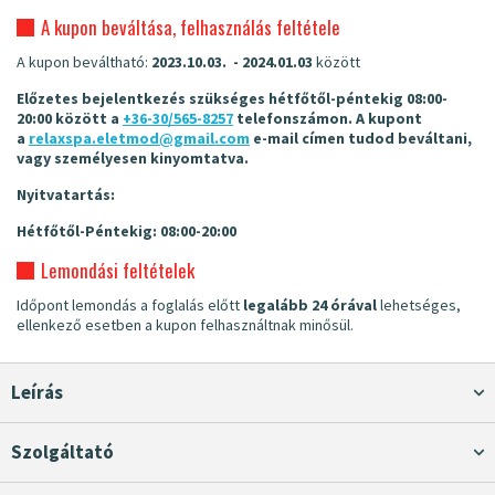
A kupon beváltása, felhasználás feltétele
A kupon beváltható:
2023.10.03. - 2024.01.03
között
Előzetes bejelentkezés szükséges hétfőtől-péntekig 08:00-
20:00 között a
+36-30/565-8257
telefonszámon. A kupont
a
relaxspa.eletmod@gmail.com
e-mail címen tudod beváltani,
vagy személyesen kinyomtatva.
Nyitvatartás:
Hétfőtől-Péntekig: 08:00-20:00
Lemondási feltételek
Időpont lemondás a foglalás előtt
legalább 24 órával
lehetséges,
ellenkező esetben a kupon felhasználtnak minősül.
Leírás
Szolgáltató