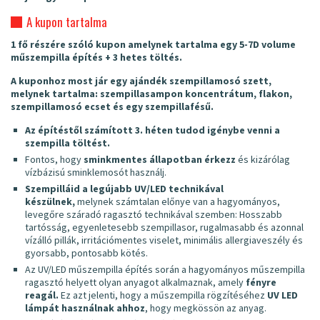
A kupon tartalma
1 fő részére szóló kupon amelynek tartalma egy 5-7D volume
műszempilla építés + 3 hetes töltés.
A kuponhoz most jár egy ajándék s
zempillamosó szett,
melynek tartalma: szempillasampon koncentrátum, flakon,
szempillamosó ecset és egy szempillafésű.
Az építéstől számított 3. héten tudod igénybe venni a
szempilla töltést.
Fontos, hogy
sminkmentes állapotban érkezz
és kizárólag
vízbázisú sminklemosót használj.
Szempilláid a legújabb UV/LED technikával
készülnek,
melynek számtalan előnye van a hagyományos,
levegőre száradó ragasztó technikával szemben:
Hosszabb
tartósság, egyenletesebb szempillasor, rugalmasabb és azonnal
vízálló pillák, irritációmentes viselet, minimális allergiaveszély és
gyorsabb, pontosabb kötés.
Az UV/LED műszempilla építés során a hagyományos műszempilla
ragasztó helyett olyan anyagot alkalmaznak, amely
fényre
reagál.
Ez azt jelenti, hogy a műszempilla rögzítéséhez
UV LED
lámpát használnak ahhoz
, hogy megkössön az anyag.