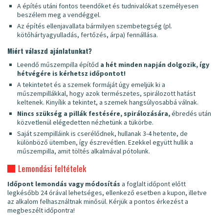
A építés utáni fontos teendőket és tudnivalókat személyesen
beszélem meg a vendéggel.
Az építés ellenjavallata bármilyen szembetegség (pl.
kötőhártyagyulladás, fertőzés, árpa) fennállása.
Miért válaszd ajánlatunkat?
Leendő műszempilla építőd
a hét minden napján dolgozik, így
hétvégére is kérhetsz időpontot!
A tekintetet és a szemek formáját úgy emeljük ki a
műszempillákkal, hogy azok természetes, spirálozott hatást
keltenek. Kinyílik a tekintet, a szemek hangsúlyosabbá válnak.
Nincs szükség a pillák festésére, spirálozására,
ébredés után
közvetlenül elégedetten nézhetünk a tükörbe.
Saját szempilláink is cserélődnek, hullanak 3-4 hetente, de
különböző ütemben, így észrevétlen. Ezekkel együtt hullik a
műszempilla, amit töltés alkalmával pótolunk.
Lemondási feltételek
Időpont lemondás vagy módosítás
a foglalt időpont előtt
legkésőbb 24 órával lehetséges, ellenkező esetben a kupon, illetve
az alkalom felhasználtnak minősül. Kérjük a pontos érkezést a
megbeszélt időpontra!