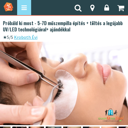
Próbáld ki most - 5-7D műszempilla építés + töltés a legújabb
UV/LED technológiával+ ajándékkal
★
5/5
Kroboth Évi