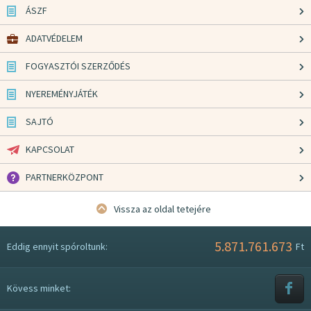
ÁSZF
ADATVÉDELEM
FOGYASZTÓI SZERZŐDÉS
NYEREMÉNYJÁTÉK
SAJTÓ
KAPCSOLAT
PARTNERKÖZPONT
Vissza az oldal tetejére
5.871.761.673
Eddig ennyit spóroltunk:
Ft
Kövess minket: