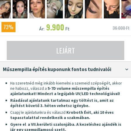
9.900
73%
36.000 Ft
Ár:
Ft
LEJÁRT
Műszempilla építés kuponunk fontos tudnivalói
Ha szeretnéd még inkább kiemelni a szemeid szépségét, akkor
ne habozz, válaszd a
5-7D volume műszempilla építés
ajánlatunkat! Mindezt a legújabb UV/LED technológiával!
Ráadásul ajánlatunk tartalmaz egy töltést is, amit az
építést követő 3. héten vehetsz igénybe.
Csapj le ajánlatunkra és válaszd
Kroboth Évit, aki 10 éves
tapasztalattal rendelkezik a szakmában.
Gyere el a VII.kerületi szalonjába.
A kezeléshez ajándék is
jár egy szempillamosó szett.