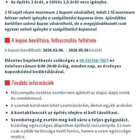
Az építés 2 órát, a töltés 1,5 órát vesz igénybe.
1 fő saját részre maximum 2 kupont vásárolhat, tehát 1 fő maximum
kétszer veheti igénybe a szolgáltatást kuponos áron. Ajándékba
korlátlan számú kupon vásárolható, de a megajándékozott csak
egyszer veheti igénybe a szolgáltatást kuponnal.
A kupon beváltása, felhasználás feltétele
A kupon beváltható:
2026.02.06. - 2026.05.06
között
Előzetes bejelentkezés szükséges a
06-30/356-7037
-es
telefonszámon 8:00-20:00 óráig, minden nap, az érvényes
kuponkódod bediktálásával.
További információk
Műszempilla viselése esetén nem ajánlott az olajos alapú smink
és sminklemosó.
A szemek körül nem lehet szemránckrém, illetve egyéb arckrém.
A kontaktlencsét az építés idejére el kell távolítani.
Szembetegség esetén meg kell várni a teljes gyógyulást
,
kizárólag egészséges állapotban építhető műszempilla. Ez nem
csak a pillák tartóssága miatt fontos, hanem a szem egészsége
miatt is.