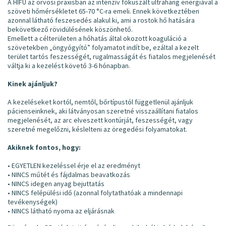
A HIFU az orvosi praxisban az intenzív fókuszált ultrahang energiával a
szöveti hőmérsékletet 65-70 °C-ra emeli. Ennek következtében
azonnal látható feszesedés alakul ki, ami a rostok hő hatására
bekövetkező rövidülésének köszönhető.
Emellett a célterületen a hőhatás által okozott koaguláció a
szövetekben „öngyógyító” folyamatot indít be, ezáltal a kezelt
terület tartós feszességét, rugalmasságát és fiatalos megjelenését
váltja ki a kezelést követő 3-6 hónapban.
Kinek ajánljuk?
A kezeléseket kortól, nemtől, bőrtípustól függetlenül ajánljuk
pácienseinknek, aki látványosan szeretné visszaállítani fiatalos
megjelenését, az arc elveszett kontúrját, feszességét, vagy
szeretné megelőzni, késlelteni az öregedési folyamatokat.
Akiknek fontos, hogy:
• EGYETLEN kezeléssel érje el az eredményt
• NINCS műtét és fájdalmas beavatkozás
• NINCS idegen anyag bejuttatás
• NINCS felépülési idő (azonnal folytathatóak a mindennapi
tevékenységek)
• NINCS látható nyoma az eljárásnak