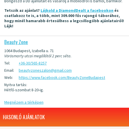
Böngészd a DD ajánlatait és vásárolj a mobilodról is bárhol, bármikor.
Tetszik az ajánlat?
Lájkold a DiamondDealt a facebookon
és
csatlakozz te is, a több, mint 309.000 fős rajongó táborához,
hogy minél hamarabb értesülhess a legcsillogóbb ajánlatairól!
Lájk!
Beauty Zone
1064 Budapest, Izabella u. 71
Vörösmarty utcai megállótól 2 perc séta.
Tel:
+36-30/565-8257
Email:
beautyzoneszalon@gmail.com
Web:
https://www.facebook.com/BeautyZoneBudapest
Nyitva tartás:
Hétfő-szombat 8-20-ig.
Megnézem a térképen
HASONLÓ AJÁNLATOK