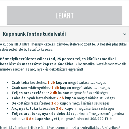
LEJÁRT
Kuponunk fontos tudnivalói
A kupon HIFU Ultra Therapy kezelés igénybevételére jogosít fel! A kezelés plasztikai
sebészettel felérő, fiatalító kezelés.
Bármelyik területet választod, 25 perces teljes körű kozmetikai
kezelést és masszázst kapsz ajándékba!
A kozmetikai kezelés vonatkozik
minden esetben az arc, nyak és dekoltázsra egyaránt!
Csak toka
kezeléshez
1 db
kupon
megvásárlása szükséges
Csak szemkörnyék
hez
1 db
kupon
megvásárlása szükséges
Teljes arckezelés
hez
2 db
kupon
megvásárlása szükséges
Toka és nyak
feszesítéshez
2 db
kupon
megvásárlása szükséges
Dekoltázs
feszesítéshez
2 db
kupon
megvásárlása szükséges
Arc, nyak, toka
kezeléshez
3 db
kupon
megvásárlása szükséges
Teljes arc, toka, nyak és dekoltázs,
akkor a "megveszem" gombra
kattintva
5 db
kupon
helyett
, megvásárolhatod
108.990-Ft
-ért.
Most 14 városban tettük elérhetővé számodra ezt a szolgáltatást. A következő