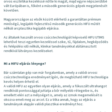
orvos esztétikai kezeléssé nőtte ki magát, majd egyre népszerűbbé
vált Európában is, főként a második generációs gépek megjelenését
követően.
Magyarországon az elsők között elérhető a garantáltan prémium
minőségű, legújabb fejlesztésű második generációs HIFU műtét
nélküli arcplasztika legújabb eljárása.
Az általunk használt orvosi csúcstechnológiát képviselő HIFU UTIMS
lehetővé teszi egyetlen kezeléssel szike, tű, fájdalom, hegképződés
és felépülési idő nélküli, klinikai tanulmányokkal alátámasztott
rendkívül látványos kezeléseket.
Mi a HIFU eljárás lényege?
Bár számtalan gép van már forgalomban, amely a valódi orvosi
csúcstechnológia eredményeit ígéri, de megbízható HIFU technológia
kevés helyen érhető el.
A valódi HIFU az egyetlen olyan eljárás, amely a fókuszált ultrahangot
rendkívüli pontossággal juttatja a bőr mélyebb rétegeibe is, és
emellett eléri azt a mélységet is, amely az izmok megemelését is
okozva emeli meg az arcot. Ez a titka annak, hogy az eljárás a
tanulmányok alapján valódi plasztikai eredményt hoz.