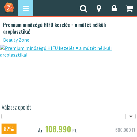
Premium minőségű HIFU kezelés = a műtét nélküli
arcplasztika!
Beauty Zone
Válassz opciót
108.990
82%
600.000 Ft
Ár:
Ft