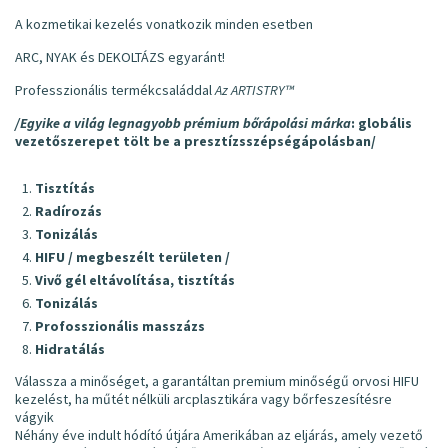
A kozmetikai kezelés vonatkozik minden esetben
ARC, NYAK és DEKOLTÁZS egyaránt!
Professzionális termékcsaláddal
Az ARTISTRY™
/Egyike a világ legnagyobb prémium bőrápolási márka
: globális
vezető
szerepet tölt be a presztízs
szépségápolásban/
Tisztítás
Radírozás
Tonizálás
HIFU / megbeszélt területen /
Vivő gél eltávolítása, tisztítás
Tonizálás
Profosszionális masszázs
Hidratálás
Válassza a minőséget, a garantáltan premium minőségű orvosi HIFU
kezelést, ha műtét nélküli arcplasztikára vagy bőrfeszesítésre
vágyik
Néhány éve indult hódító útjára Amerikában az eljárás, amely vezető