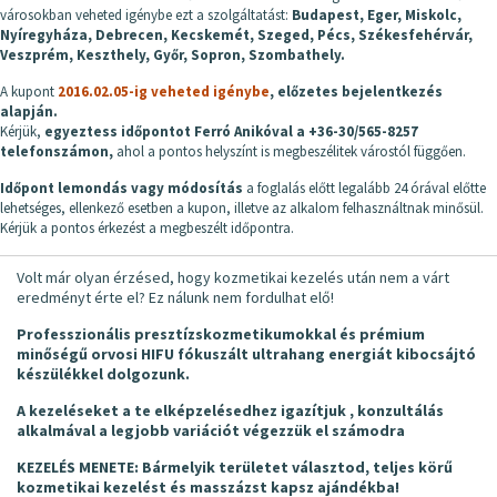
városokban veheted igénybe ezt a szolgáltatást:
Budapest, Eger, Miskolc,
Nyíregyháza, Debrecen, Kecskemét, Szeged, Pécs, Székesfehérvár,
Veszprém, Keszthely, Győr, Sopron, Szombathely.
A kupont
2016.02.05-ig veheted igénybe
, előzetes bejelentkezés
alapján.
Kérjük,
egyeztess időpontot Ferró Anikóval a +36-30/565-8257
telefonszámon,
ahol a pontos helyszínt is megbeszélitek várostól függően.
Időpont lemondás vagy módosítás
a foglalás előtt legalább 24 órával előtte
lehetséges, ellenkező esetben a kupon, illetve az alkalom felhasználtnak minősül.
Kérjük a pontos érkezést a megbeszélt időpontra.
Volt már olyan érzésed, hogy kozmetikai kezelés után nem a várt
eredményt érte el? Ez nálunk nem fordulhat elő!
Professzionális presztízskozmetikumokkal és prémium
minőségű orvosi HIFU fókuszált ultrahang energiát kibocsájtó
készülékkel dolgozunk.
A kezeléseket a te elképzelésedhez igazítjuk , konzultálás
alkalmával a legjobb variációt végezzük el számodra
KEZELÉS MENETE: Bármelyik területet választod, teljes körű
kozmetikai kezelést és masszázst kapsz ajándékba!