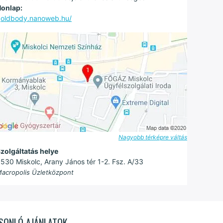
onlap:
oldbody.nanoweb.hu/
Nagyobb térképre váltás
zolgáltatás helye
530 Miskolc, Arany János tér 1-2. Fsz. A/33
acropolis Üzletközpont
SONLÓ AJÁNLATOK