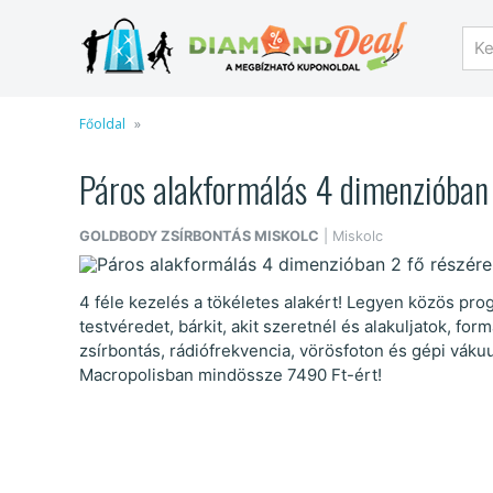
Főoldal
Páros alakformálás 4 dimenzióban 
GOLDBODY ZSÍRBONTÁS MISKOLC
| Miskolc
4 féle kezelés a tökéletes alakért! Legyen közös pro
testvéredet, bárkit, akit szeretnél és alakuljatok, for
zsírbontás, rádiófrekvencia, vörösfoton és gépi vák
Macropolisban mindössze 7490 Ft-ért!