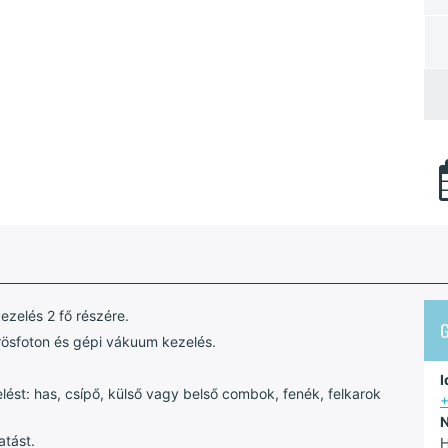
ezelés 2 fő részére.
örösfoton és gépi vákuum kezelés.
I
lést: has, csípő, külső vagy belső combok, fenék, felkarok
N
atást.
H