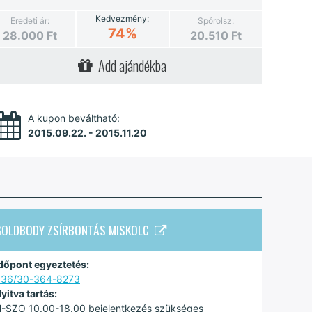
Kedvezmény:
Eredeti ár:
Spórolsz:
74%
28.000
Ft
20.510
Ft
Add ajándékba
A kupon beváltható:
2015.09.22. - 2015.11.20
GOLDBODY ZSÍRBONTÁS MISKOLC
dőpont egyeztetés:
+36/30-364-8273
yitva tartás:
-SZO 10.00-18.00 bejelentkezés szükséges