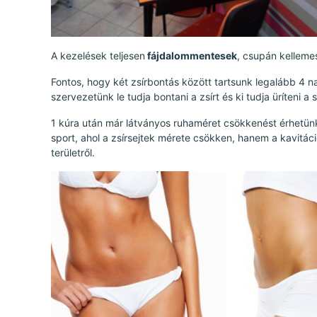
A kezelések teljesen
fájdalommentesek
, csupán kelleme
Fontos, hogy két zsírbontás között tartsunk legalább 4 n
szervezetünk le tudja bontani a zsírt és ki tudja üríteni a
1 kúra után már látványos ruhaméret csökkenést érhetünk
sport, ahol a zsírsejtek mérete csökken, hanem a kavitáció
területről.