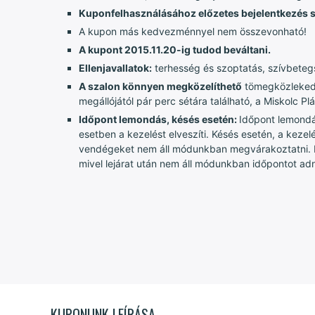
Kuponfelhasználásához előzetes bejelentkezés 
A kupon más kedvezménnyel nem összevonható!
A kupont 2015.11.20-ig tudod beváltani.
Ellenjavallatok:
terhesség és szoptatás, szívbeteg
A szalon könnyen megközelíthető
tömegközlekedés
megállójától pár perc sétára található, a Miskolc 
Időpont lemondás, késés esetén:
Időpont lemondá
esetben a kezelést elveszíti. Késés esetén, a kezel
vendégeket nem áll módunkban megvárakoztatni. Ké
mivel lejárat után nem áll módunkban időpontot ad
KUPONUNK LEÍRÁSA