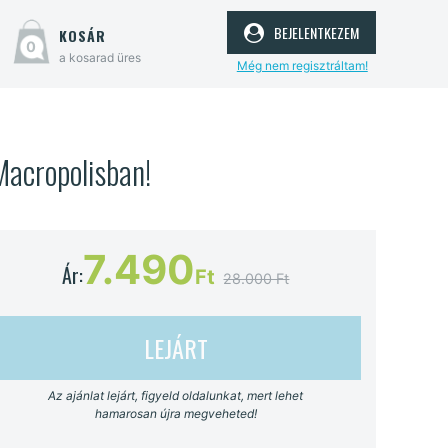
bejelentkezem
kosár
0
a kosarad üres
Még nem regisztráltam!
Macropolisban!
7.490
Ár:
Ft
28.000 Ft
LEJÁRT
Az ajánlat lejárt, figyeld oldalunkat, mert lehet
hamarosan újra megveheted!