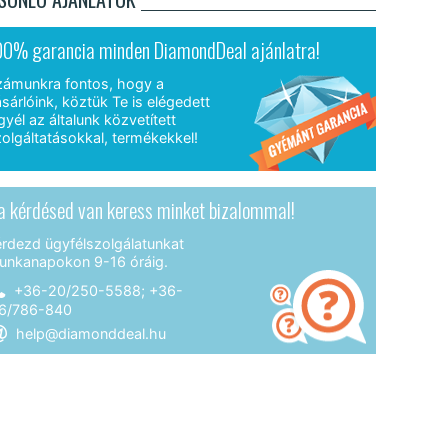
00% garancia minden DiamondDeal ajánlatra!
zámunkra fontos, hogy a
sárlóink, köztük Te is elégedett
gyél az általunk közvetített
olgáltatásokkal, termékekkel!
a kérdésed van keress minket bizalommal!
érdezd ügyfélszolgálatunkat
unkanapokon 9-16 óráig.
+36-20/250-5588; +36-
6/786-840
help@diamonddeal.hu