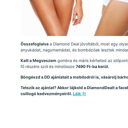
Összefoglalva
a Diamond Deal jóvoltából, most egy olya
anyukádat, nagymamádat, és bombázóak lesztek mindan
Katt a Megveszem
gombra és máris kérheted az időponto
fő részére szól és mindössze
7490 Ft-ba kerül.
Böngészd a DD ajánlatait a mobilodról is, vásárolj bár
Tetszik az ajánlat? Akkor lájkold a DiamondDealt a face
csillogó kedvezményeiről.
Lájk :)!