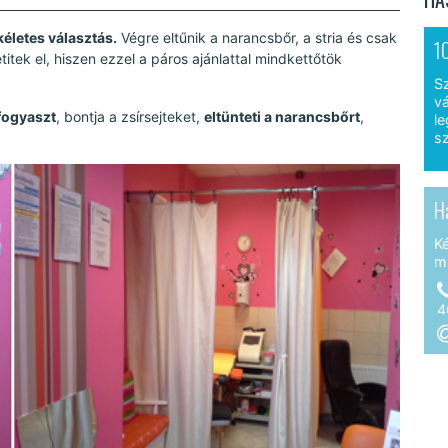
kéletes választás.
Végre eltűnik a narancsbőr, a stria és csak
1
tek el, hiszen ezzel a páros ajánlattal mindkettőtök
S
vá
fogyaszt
, bontja a zsírsejteket,
eltünteti a narancsbőrt
,
le
sz
H
K
m
4