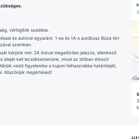
H
szükséges.
g
ség, vérhígítók szedése.
sel és autóval egyaránt. 1-es és 1A-s autóbusz Búza téri
Plázával szemben.
sát kérjünk min. 24 órával megelőzően jelezze, ellenkező
és idejét kell lecsökkentenünk, mivel az időben érkező
rjük vedd figyelembe a kupon felhasználási határidejét,
ni. Köszönjük megértésed!
S
3
M
HA