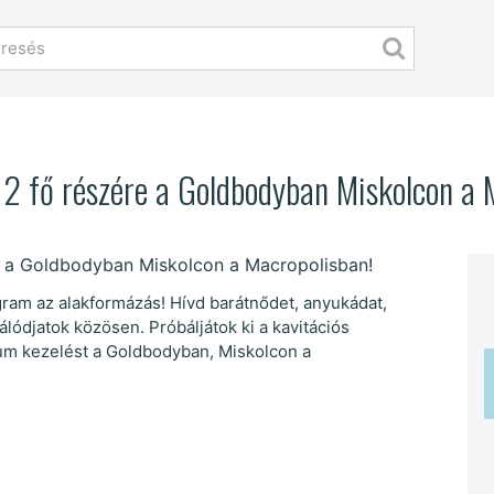
2 fő részére a Goldbodyban Miskolcon a 
gram az alakformázás! Hívd barátnődet, anyukádat,
málódjatok közösen. Próbáljátok ki a kavitációs
uum kezelést a Goldbodyban, Miskolcon a