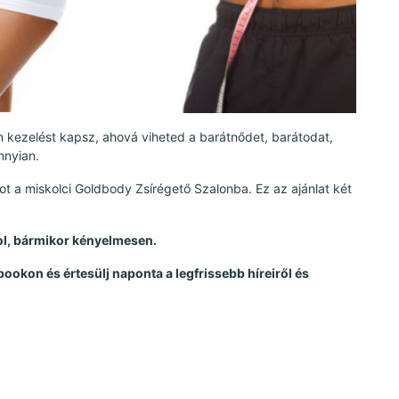
n kezelést kapsz, ahová viheted a barátnődet, barátodat,
nyian.
t a miskolci Goldbody Zsírégető Szalonba. Ez az ajánlat két
hol, bármikor kényelmesen.
bookon és értesülj naponta a legfrissebb híreiről és