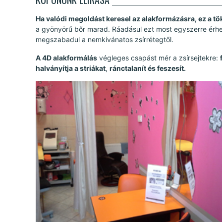
Ha valódi megoldást keresel az alakformázásra, ez a tö
a gyönyörű bőr marad. Ráadásul ezt most egyszerre érheti
megszabadul a nemkívánatos zsírrétegtől.
A 4D alakformálás
végleges csapást mér a zsírsejtekre:
halványítja a striákat
,
ránctalanít és feszesít.