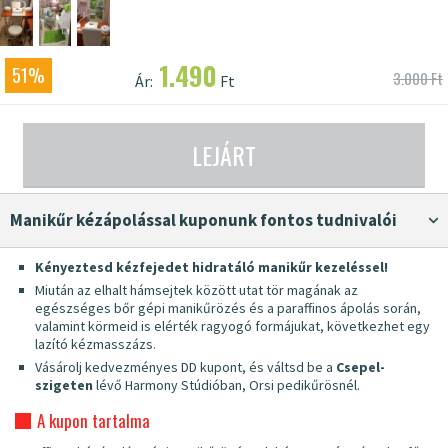
1.490
51%
3.000 Ft
Ár:
Ft
LEJÁRT
Manikűr kézápolással kuponunk fontos tudnivalói
Kényeztesd kézfejedet hidratáló manikűr kezeléssel!
Miután az elhalt hámsejtek között utat tör magának az
egészséges bőr gépi manikűrözés és a paraffinos ápolás során,
valamint körmeid is elérték ragyogó formájukat, következhet egy
lazító kézmasszázs.
Vásárolj kedvezményes DD kupont, és váltsd be a
Csepel-
szigeten
lévő Harmony Stúdióban, Orsi pedikűrösnél.
A kupon tartalma