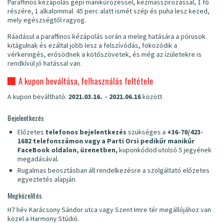
Paraffinos kézápolás gépi manikűrözéssel, kézmasszírozással, 1 fő
részére, 1 alkalommal. 45 perc alatt ismét szép és puha lesz kezed,
mely egészségtől ragyog.
Ráadásul a paraffinos kézápolás során a meleg hatására a pórusok
kitágulnak és ezáltal jobb lesz a felszívódás, fokozódik a
vérkeringés, erősödnek a kötőszövetek, és még az ízületekre is
rendkívül jó hatással van.
A kupon beváltása, felhasználás feltétele
A kupon beváltható:
2021.03.16. - 2021.06.16
között
Bejelentkezés
Előzetes
telefonos bejelentkezés
szükséges a
+36-70/423-
1682
telefonszámon vagy a Parti Orsi pedikűr manikűr
FaceBook oldalon, üzenetben,
kuponkódod utolsó 5 jegyének
megadásával.
Rugalmas beosztásban áll rendelkezésre a szolgáltató előzetes
egyeztetés alapján.
Megközelítés
H7 hév Karácsony Sándor utca vagy Szent Imre tér megállójához van
közel a Harmony Stúdió.