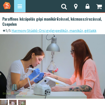
Paraffinos kézápolás gépi manikűrözéssel, kézmasszírozással,
Csepelen
★
5/5
Harmony Stúdió-Orsi gyógypedikűr, manikűr, géllakk