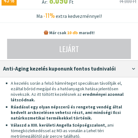
8.090
43%
14.000 Ft
Ár:
Ft
-11%
Ma
extra kedvezménnyel!
Már csak
10 db
maradt!
LEJÁRT
Anti-Aging kezelés kuponunk fontos tudnivalói
A kezelés során a felső hámréteget speciálisan távolítják el,
ezáltal bőröd megújul és a hatóanyagok hatása jelentősen
növekszik. Az itt töltött kezelésnek az
eredményei azonnal
látszódnak.
Ráadásul egy olyan
népszerű és rengeteg vendég által
kedvelt arckezelésen
vehetsz részt, ami minőségi Ilcsi
natúrkozmetikai termékekkel történik.
Válaszd a XIII. kerületi Angella Szépségszalont,
ami
tömegközlekedéssel az M3-as vonalán a Lehel téri
metrómegállótól pár percre található.