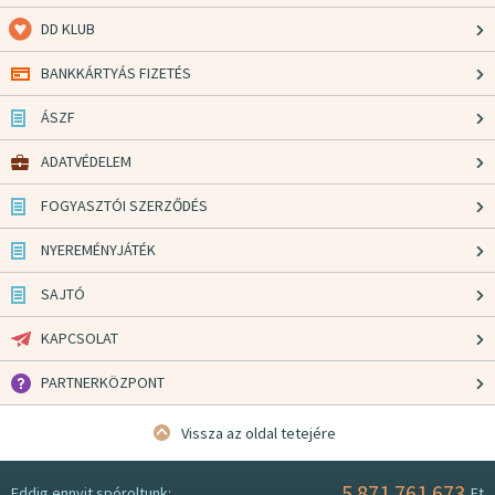
DD KLUB
BANKKÁRTYÁS FIZETÉS
ÁSZF
ADATVÉDELEM
FOGYASZTÓI SZERZŐDÉS
NYEREMÉNYJÁTÉK
SAJTÓ
KAPCSOLAT
PARTNERKÖZPONT
Vissza az oldal tetejére
5.871.761.673
Eddig ennyit spóroltunk:
Ft