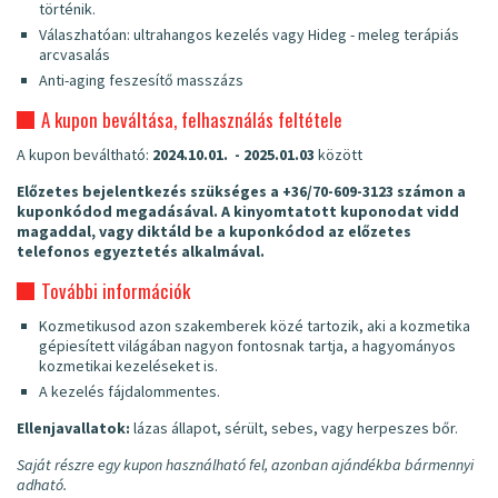
történik.
Válaszhatóan: ultrahangos kezelés vagy Hideg - meleg terápiás
arcvasalás
Anti-aging feszesítő masszázs
A kupon beváltása, felhasználás feltétele
A kupon beváltható:
2024.10.01. - 2025.01.03
között
Előzetes bejelentkezés szükséges a
+36/70-609-3123
számon a
kuponkódod megadásával.
A kinyomtatott kuponodat vidd
magaddal, vagy diktáld be a kuponkódod az előzetes
telefonos egyeztetés alkalmával.
További információk
Kozmetikusod azon szakemberek közé tartozik, aki a kozmetika
gépiesített világában nagyon fontosnak tartja, a hagyományos
kozmetikai kezeléseket is.
A kezelés fájdalommentes.
Ellenjavallatok:
lázas állapot, sérült, sebes, vagy herpeszes bőr.
Saját részre egy kupon használható fel, azonban ajándékba bármennyi
adható.