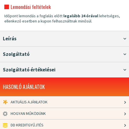
Lemondási feltételek
Időpont lemondás a foglalás előtt
legalább 24 órával
lehetséges,
ellenkező esetben a kupon felhasználtnak minősül.
Leírás
Szolgáltató
Szolgáltató értékelései
HASONLÓ AJÁNLATOK
AKTUÁLIS AJÁNLATOK
HOGYAN MŰKÖDÜNK
DD KREDITGYŰJTÉS