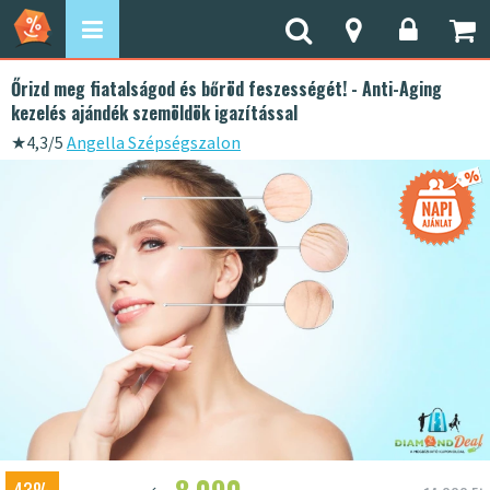
Őrizd meg fiatalságod és bőröd feszességét! - Anti-Aging
kezelés ajándék szemöldök igazítással
★
4,3/5
Angella Szépségszalon