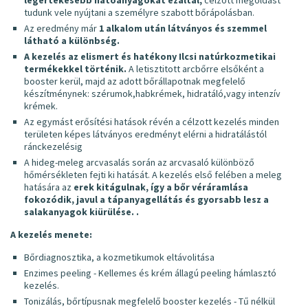
legértékesebb hatóanyagokat ezáltal,
célzott megoldást
tudunk vele nyújtani a személyre szabott bőrápolásban.
Az eredmény már
1 alkalom után látványos és szemmel
látható a különbség.
A kezelés az elismert és hatékony Ilcsi natúrkozmetikai
termékekkel történik.
A letisztitott arcbőrre elsőként a
booster kerül, majd az adott bőrállapotnak megfelelő
készítménynek: szérumok,habkrémek, hidratáló,vagy intenzív
krémek.
Az egymást erősítési hatások révén a célzott kezelés minden
területen képes látványos eredményt elérni a hidratálástól
ránckezelésig
A hideg-meleg arcvasalás során az arcvasaló különböző
hőmérsékleten fejti ki hatását. A kezelés első felében a meleg
hatására az
erek kitágulnak, így a bőr véráramlása
fokozódik, javul a tápanyagellátás és gyorsabb lesz a
salakanyagok kiürülése. .
A kezelés menete:
Bőrdiagnosztika, a kozmetikumok eltávolitása
Enzimes peeling - Kellemes és krém állagú peeling hámlasztó
kezelés.
Tonizálás, bőrtípusnak megfelelő booster kezelés - Tű nélkül