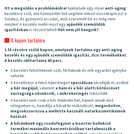
Itt a megoldás a problémáidra!
Ajánlatunk egy olyan
anti-aging
kezelésre szól, ami könnyedén tud segíteni neked visszakapni azt a
fiatalos, és gyönyörű arcodat, amit szeretnél! De ez még nem
minden! A kezelés mellé most egy
ajándék szemöldök
igazításban
is részed lehet!
Hát nem jól hangzik?
A kupon tartalma
1 fő részére szóló kupon, amelynek tartalma egy anti-aging
kezelés és egy ajándék szemöldök igazítás, Ilcsi termékekkel.
A kezelés időtartama 60 perc.
A kezelés felnőtteknek szól, férfiaknak és nők egyaránt igénybe
vehetik.
A kezeléskor a felső hámréteget
speciálisan
távolítják el, ezáltal
a bőr megújul,
valamint
a hám és a bőr alatti kötőszövet
vastagsága növekszik,
a
mikrokeringés
fokozódik.
A kezelés nem csak a bőr felületén hat, hanem annak alsó
rétegeiben is, beindítja a bőraktív működését,
megerősítve,
megsokszorozva a mellette használt naturkozmetikumok
hatását.
A bőrünknek egy csodafegyver a booster kollekció
termékei maximális koncentrációban tartalmazzák a