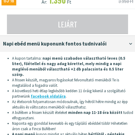
1.390
65%
3.950 Ft
Ár:
Ft
LEJÁRT
napi ebéd menü kuponunk fontos tudnivalói
A kupon tartalma:
napi menü szabadon választható leves (0.5
liter), főétellel és nagy adag körettel, mely mindig a napi
meglévő menüből választható +2 db palacsinta és 0.5 liter
szörp.
A frissen készült, magyaros fogásokat felvonultató menükből Te is
megtalálod a fogadra valót.
A következő heti étlap legkésőbb kedden 11 óráig kikerül a szolgáltató
partnerünk
facebook oldalára
.
Az ételsorok folyamatosan módosulnak, így hétről hétre mindig az épp
aktuális és változatos menükből választhatsz.
A büfében a frissen készült ételeket
minden nap 11-18 óra között
tudod
elfogyasztani.
Naponta egy gonddal kevesebb és egy tápláló ebéddel több! Hihetetlen
áron csak a Fincsi Büfében!
A napi menü
kupon mindig az aktuális héten
hétfőtől - péntekig