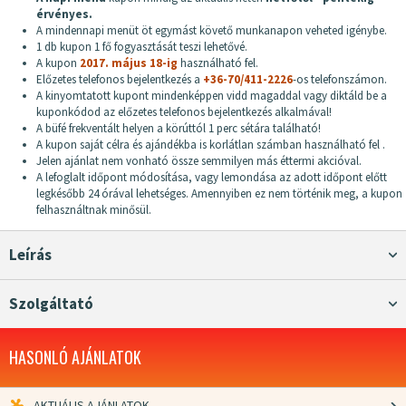
érvényes.
A mindennapi menüt öt egymást követő munkanapon veheted igénybe.
1 db kupon 1 fő fogyasztását teszi lehetővé.
A kupon
2017. május 18-ig
használható fel.
Előzetes telefonos bejelentkezés a
+36-70/411-2226
-os telefonszámon.
A kinyomtatott kupont mindenképpen vidd magaddal vagy diktáld be a
kuponkódod az előzetes telefonos bejelentkezés alkalmával!
A büfé frekventált helyen a körúttól 1 perc sétára található!
A kupon saját célra és ajándékba is korlátlan számban használható fel .
Jelen ajánlat nem vonható össze semmilyen más éttermi akcióval.
A lefoglalt időpont módosítása, vagy lemondása az adott időpont előtt
legkésőbb 24 órával lehetséges. Amennyiben ez nem történik meg, a kupon
felhasználtnak minősül.
Leírás
Szolgáltató
HASONLÓ AJÁNLATOK
AKTUÁLIS AJÁNLATOK