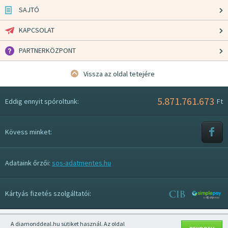
SAJTÓ
KAPCSOLAT
PARTNERKÖZPONT
Vissza az oldal tetejére
5.871.761.673
Eddig ennyit spóroltunk:
Ft
Kövess minket:
Adataink őrzői:
sos-adatmentes.hu
Kártyás fizetés szolgáltatói:
A diamonddeal.hu sütiket használ. Az oldal
Mobil nézet kikapcsolása