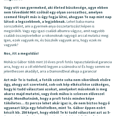
Vagy ott van gyermeked, aki életed büszkesége, ugye ebben
nem tévedünk! Mit szólnál egy olyan sorozathoz, amelyen
szemed fényét más is úgy fogja látni, ahogyan Te nap mint nap
látod: a legszebbnek, a legjobbnak.
Lehet baba-mama
sorozatként, ami a gyermek-anya összetartozást képen is
megörökíti. Vagy egy igazi családi albumra vágysz, amit nagyobb
családi összejövetelkor a rokonoknak ragyogó arccal mutatsz meg:
Igen, ezek vagyunk mi, és büszkék vagyunk arra, hogy ezek mi
vagyunk?
Nos, itt a megoldás!
Mohácsi Gábor több mint 10 éves profi fotós tapasztalatával garancia
arra, hogy ez a cél elérhető legyen a számodra is! És hogy semmi ne
jelenthessen akadályt, arra a DiamondDeal alkuja a garancia!
Azt már Te is tudod, a fotók szinte soha nem sikerülnek elsőre
úgy, ahogy azt szeretnéd, sok-sok kép elkészítése szükséges,
hogy ki tudd választani azokat, amelyeket másoknak is meg
akarsz majd mutatni, vagy évek múlva is szívesen előveszel
majd. Mondhatnánk, hogy a profi fotós minden képe
tökéletes… Ez persze lehet akár igaz is, de nem biztos hogy ő
ugyanazt látja egy felvételben, mint Te. Gábor éppen ezért
készít kb. 250 képet, hogy ebből Te ki tudd választani azt az 5-