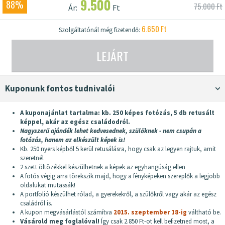
9.500
88%
75.000 Ft
Ár:
Ft
6.650 Ft
Szolgáltatónál még fizetendő:
LEJÁRT
Kuponunk fontos tudnivalói
A kuponajánlat tartalma: kb. 250 képes fotózás, 5 db retusált
képpel, akár az egész családodról.
Nagyszerű ajándék lehet kedvesednek, szülőknek - nem csupán a
fotózás, hanem az elkészült képek is!
Kb. 250 nyers képből 5 kerül retusálásra, hogy csak az legyen rajtuk, amit
szeretnél
2 szett öltözékkel készülhetnek a képek az egyhangúság ellen
A fotós végig arra törekszik majd, hogy a fényképeken szereplők a legjobb
oldalukat mutassák!
A portfolió készülhet rólad, a gyerekekről, a szülőkről vagy akár az egész
családról is.
A kupon megvásárlástól számítva
2015. szeptember 18-ig
váltható be.
Vásárold meg foglalóval!
Így csak 2.850 Ft-ot kell befizetned most, a