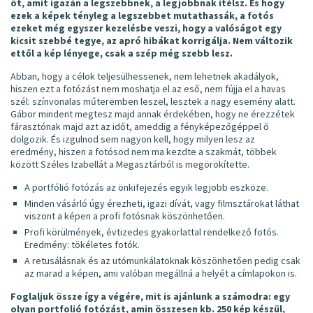
öt, amit igazán a legszebbnek, a legjobbnak ítélsz. És hogy
ezek a képek tényleg a legszebbet mutathassák, a fotós
ezeket még egyszer kezelésbe veszi, hogy a valóságot egy
kicsit szebbé tegye, az apró hibákat korrigálja. Nem változik
ettől a kép lényege, csak a szép még szebb lesz.
Abban, hogy a célok teljesülhessenek, nem lehetnek akadályok,
hiszen ezt a fotózást nem moshatja el az eső, nem fújja el a havas
szél: színvonalas műteremben leszel, lesztek a nagy esemény alatt.
Gábor mindent megtesz majd annak érdekében, hogy ne érezzétek
fárasztónak majd azt az időt, ameddig a fényképezőgéppel ő
dolgozik. És izgulnod sem nagyon kell, hogy milyen lesz az
eredmény, hiszen a fotósod nem ma kezdte a szakmát, többek
között Széles Izabellát a Megasztárból is megörökítette.
A portfólió fotózás az önkifejezés egyik legjobb eszköze.
Minden vásárló úgy érezheti, igazi dívát, vagy filmsztárokat láthat
viszont a képen a profi fotósnak köszönhetően.
Profi körülmények, évtizedes gyakorlattal rendelkező fotós.
Eredmény: tökéletes fotók.
A retusálásnak és az utómunkálatoknak köszönhetően pedig csak
az marad a képen, ami valóban megállná a helyét a címlapokon is.
Foglaljuk össze így a végére, mit is ajánlunk a számodra: egy
olyan portfolió fotózást, amin összesen kb. 250 kép készül,