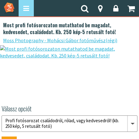
Most profi fotósorozaton mutathatod be magadat,
kedvesedet, családodat. Kb. 250 kép-5 retusált fotó!
Moss Photography - Mohácsi Gábor fotóművész(régi)
Válassz opciót
Profi fotósorozat családodról, rólad, vagy kedvesedről! (kb.
250 kép, 5 retusált fotó)