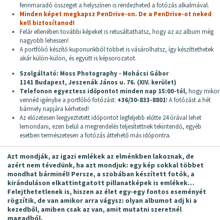
fennmaradó összeget a helyszínen is rendezheted a fotózás alkalmával.
Minden képet megkapsz PenDrive-on. De a PenDrive-ot neked
kell biztosítanod!
Felár ellenében további képeket is retusáltathatsz, hogy az az album még
nagyobb lehessen!
A portfólió készítő kuponunkból többet is vásárolhatsz, így készíttethetek
akár külön-külön, és együtt is képsorozatot.
Szolgáltató: Moss Photography - Mohácsi Gábor
1141 Budapest, Jeszenák János u. 76. (XIV. kerület)
Telefonon egyeztess időpontot minden nap 15:00-tól
, hogy mikor
vennéd igénybe a portfólió fotózást:
+36/30-833-8801
! A fotózást a hét
bármely napjára kérheted!
Az előzetesen leegyeztetett időpontot legfeljebb előtte 24 órával lehet
lemondani, ezen belül a megrendelés teljesítettnek tekintendő, egyéb
esetben természetesen a fotózás áttehető más időpontra.
Azt mondják, az igazi emlékek az elménkben lakoznak, de
azért nem tévedünk, ha azt mondjuk: egy kép sokkal többet
mondhat bárminél! Persze, a szobában készített fotók, a
kiránduláson elkattintgatott pillanatképek is emlékek…
Felejthetetlenek is, hiszen az élet egy-egy fontos eseményét
rögzítik, de van amikor arra vágysz: olyan albumot adj ki a
kezedből, amiben csak az van, amit mutatni szeretnél
magadból.