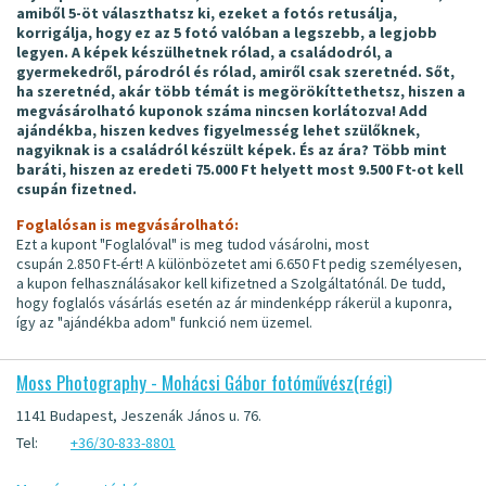
amiből 5-öt választhatsz ki, ezeket a fotós retusálja,
korrigálja, hogy ez az 5 fotó valóban a legszebb, a legjobb
legyen. A képek készülhetnek rólad, a családodról, a
gyermekedről, párodról és rólad, amiről csak szeretnéd. Sőt,
ha szeretnéd, akár több témát is megörökíttethetsz, hiszen a
megvásárolható kuponok száma nincsen korlátozva! Add
ajándékba, hiszen kedves figyelmesség lehet szülőknek,
nagyiknak is a családról készült képek. És az ára? Több mint
baráti, hiszen az eredeti 75.000 Ft helyett most 9.500 Ft-ot kell
csupán fizetned.
Foglalósan is megvásárolható:
Ezt a kupont "Foglalóval" is meg tudod vásárolni, most
csupán 2.850 Ft-ért! A különbözetet ami 6.650 Ft pedig személyesen,
a kupon felhasználásakor kell kifizetned a Szolgáltatónál. De tudd,
hogy foglalós vásárlás esetén az ár mindenképp rákerül a kuponra,
így az "ajándékba adom" funkció nem üzemel.
Moss Photography - Mohácsi Gábor fotóművész(régi)
1141 Budapest, Jeszenák János u. 76.
Tel:
+36/30-833-8801