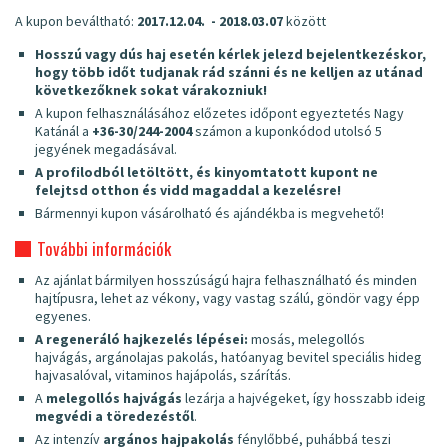
A kupon beváltható:
2017.12.04. - 2018.03.07
között
Hosszú vagy dús haj esetén kérlek jelezd bejelentkezéskor,
hogy több időt tudjanak rád szánni és ne kelljen az utánad
következőknek sokat várakozniuk!
A kupon felhasználásához előzetes időpont egyeztetés Nagy
Katánál a
+36-30/244-2004
számon a kuponkódod utolsó 5
jegyének megadásával.
A profilodból letöltött, és kinyomtatott kupont ne
felejtsd otthon és vidd magaddal a kezelésre!
Bármennyi kupon vásárolható és ajándékba is megvehető!
További információk
Az ajánlat bármilyen hosszúságú hajra felhasználható és minden
hajtípusra, lehet az vékony, vagy vastag szálú, göndör vagy épp
egyenes.
A regeneráló hajkezelés lépései:
mosás, melegollós
hajvágás, argánolajas pakolás, hatóanyag bevitel speciális hideg
hajvasalóval, vitaminos hajápolás, szárítás.
A
melegollós hajvágás
lezárja a hajvégeket, így hosszabb ideig
megvédi a töredezéstől
.
Az intenzív
argános hajpakolás
fénylőbbé, puhábbá teszi