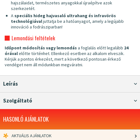
hajszálaidat, természetes anyagokkal újraépítve azok
szerkezetét.
A
speciális hideg hajvasaló ultrahang és infravörös
technológiával
juttatja be a hatóanyagot, amely a legújabb
innováció a fodrásziparban!
Lemondási feltételek
Időpont módosítás vagy lemondás
a foglalás előtt legalább
24
órával
előtte történhet. Ellenkező esetben az alkalom elveszik.
Kérjük a pontos érkezést, mert a következő pontosan érkező
vendéget nem áll módunkban megváratni.
Leírás
Szolgáltató
HASONLÓ AJÁNLATOK
AKTUÁLIS AJÁNLATOK