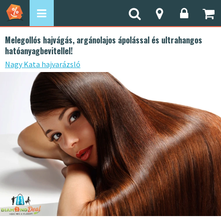
Melegollós hajvágás, argánolajos ápolással és ultrahangos
hatóanyagbevitellel!
Nagy Kata hajvarázsló