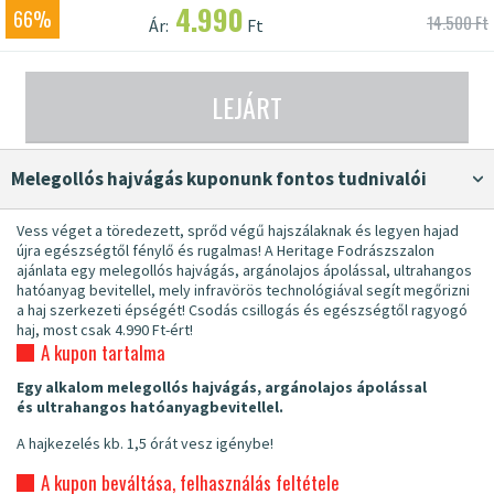
4.990
66%
14.500 Ft
Ár:
Ft
LEJÁRT
Melegollós hajvágás kuponunk fontos tudnivalói
Vess véget a töredezett, sprőd végű hajszálaknak és legyen hajad
újra egészségtől fénylő és rugalmas! A Heritage Fodrászszalon
ajánlata egy melegollós hajvágás, argánolajos ápolással, ultrahangos
hatóanyag bevitellel, mely infravörös technológiával segít megőrizni
a haj szerkezeti épségét! Csodás csillogás és egészségtől ragyogó
haj, most csak 4.990 Ft-ért!
A kupon tartalma
Egy alkalom melegollós hajvágás, argánolajos ápolással
és ultrahangos hatóanyagbevitellel.
A hajkezelés kb. 1,5 órát vesz igénybe!
A kupon beváltása, felhasználás feltétele